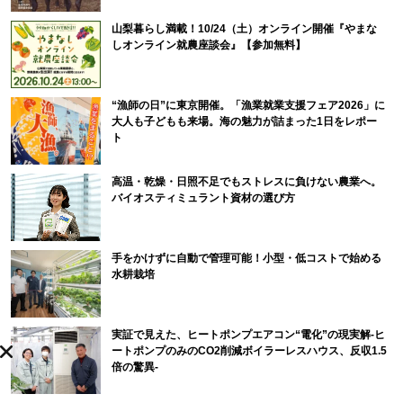
山梨暮らし満載！10/24（土）オンライン開催『やまな
しオンライン就農座談会』【参加無料】
“漁師の日”に東京開催。「漁業就業支援フェア2026」に
大人も子どもも来場。海の魅力が詰まった1日をレポー
ト
高温・乾燥・日照不足でもストレスに負けない農業へ。
バイオスティミュラント資材の選び方
手をかけずに自動で管理可能！小型・低コストで始める
水耕栽培
実証で見えた、ヒートポンプエアコン“電化”の現実解-ヒ
ートポンプのみのCO2削減ボイラーレスハウス、反収1.5
倍の驚異-