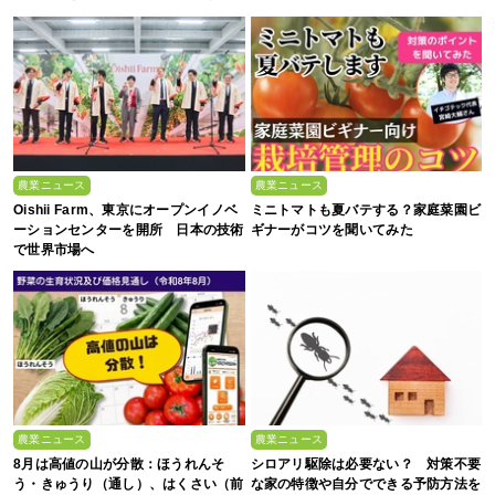
い、これからの”食”の話】
農業ニュース
農業ニュース
Oishii Farm、東京にオープンイノベ
ミニトマトも夏バテする？家庭菜園ビ
ーションセンターを開所 日本の技術
ギナーがコツを聞いてみた
で世界市場へ
農業ニュース
農業ニュース
8月は高値の山が分散：ほうれんそ
シロアリ駆除は必要ない？ 対策不要
う・きゅうり（通し）、はくさい（前
な家の特徴や自分でできる予防方法を