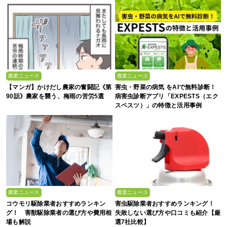
農業ニュース
農業ニュース
【マンガ】かけだし農家の奮闘記《第
害虫・野菜の病気 をAIで無料診断！
90話》農家を襲う、梅雨の苦労5選
病害虫診断アプリ「EXPESTS（エク
スペスツ）」の特徴と活用事例
農業ニュース
農業ニュース
コウモリ駆除業者おすすめランキン
害虫駆除業者おすすめランキング！
グ！ 害獣駆除業者の選び方や費用相
失敗しない選び方や口コミも紹介【厳
場も解説
選7社比較】