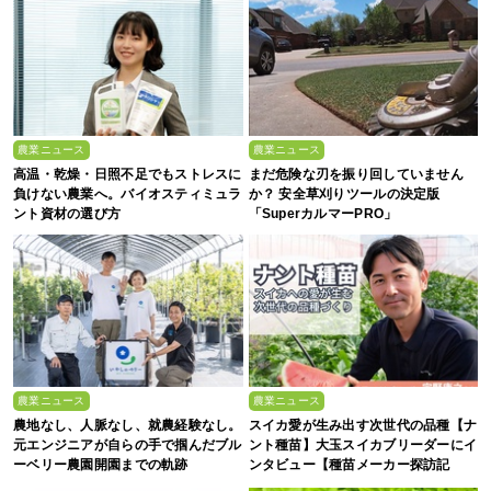
農業ニュース
農業ニュース
高温・乾燥・日照不足でもストレスに
まだ危険な刃を振り回していません
負けない農業へ。バイオスティミュラ
か？ 安全草刈りツールの決定版
ント資材の選び方
「SuperカルマーPRO」
農業ニュース
農業ニュース
農地なし、人脈なし、就農経験なし。
スイカ愛が生み出す次世代の品種【ナ
元エンジニアが自らの手で掴んだブル
ント種苗】大玉スイカブリーダーにイ
ーベリー農園開園までの軌跡
ンタビュー【種苗メーカー探訪記
Vol.4】