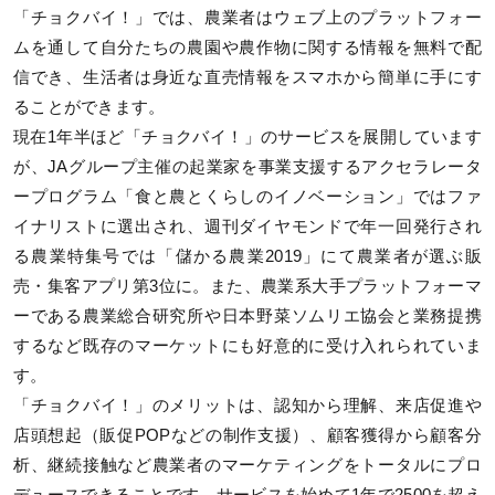
「チョクバイ！」では、農業者はウェブ上のプラットフォー
ムを通して自分たちの農園や農作物に関する情報を無料で配
信でき、生活者は身近な直売情報をスマホから簡単に手にす
ることができます。
現在1年半ほど「チョクバイ！」のサービスを展開しています
が、JAグループ主催の起業家を事業支援するアクセラレータ
ープログラム「食と農とくらしのイノベーション」ではファ
イナリストに選出され、週刊ダイヤモンドで年一回発行され
る農業特集号では「儲かる農業2019」にて農業者が選ぶ販
売・集客アプリ第3位に。また、農業系大手プラットフォーマ
ーである農業総合研究所や日本野菜ソムリエ協会と業務提携
するなど既存のマーケットにも好意的に受け入れられていま
す。
「チョクバイ！」のメリットは、認知から理解、来店促進や
店頭想起（販促POPなどの制作支援）、顧客獲得から顧客分
析、継続接触など農業者のマーケティングをトータルにプロ
デュースできることです。サービスを始めて1年で2500を超え