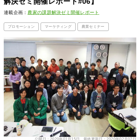
解決ゼミ開催レポート#06】
連載企画：
農家の課題解決ゼミ開催レポート
プロモーション
マーケティング
農業セミナー
公開日：
2020年01月15日
最終更新日：
2020年02月07日