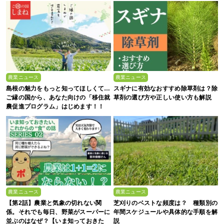
農業ニュース
農業ニュース
島根の魅力をもっと知ってほしくて…
スギナに有効なおすすめ除草剤は？除
ご縁の国から、あなた向けの「移住就
草剤の選び方や正しい使い方も解説
農促進プログラム」はじめます！！
農業ニュース
農業ニュース
【第2話】農業と気象の切れない関
芝刈りのベストな頻度は？ 種類別の
係。それでも毎日、野菜がスーパーに
年間スケジュールや具体的な手順を解
並ぶのはなぜ？【いま知っておきた
説