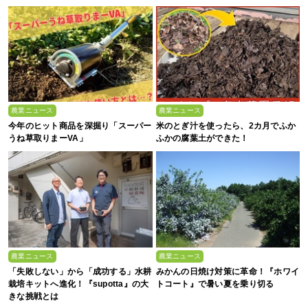
農業ニュース
農業ニュース
今年のヒット商品を深掘り「スーパー
米のとぎ汁を使ったら、2カ月でふか
うね草取りまーVA」
ふかの腐葉土ができた！
農業ニュース
農業ニュース
「失敗しない」から「成功する」水耕
みかんの日焼け対策に革命！『ホワイ
栽培キットへ進化！『supotta』の大
トコート』で暑い夏を乗り切る
きな挑戦とは