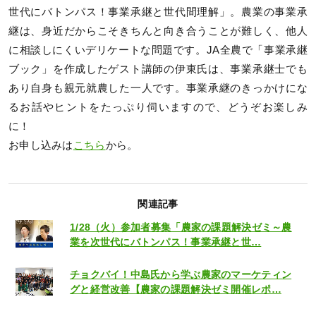
世代にバトンパス！事業承継と世代間理解」。農業の事業承
継は、身近だからこそきちんと向き合うことが難しく、他人
に相談しにくいデリケートな問題です。JA全農で「事業承継
ブック」を作成したゲスト講師の伊東氏は、事業承継士でも
あり自身も親元就農した一人です。事業承継のきっかけにな
るお話やヒントをたっぷり伺いますので、どうぞお楽しみ
に！
お申し込みは
こちら
から。
関連記事
1/28（火）参加者募集「農家の課題解決ゼミ～農
業を次世代にバトンパス！事業承継と世…
チョクバイ！中島氏から学ぶ農家のマーケティン
グと経営改善【農家の課題解決ゼミ開催レポ…