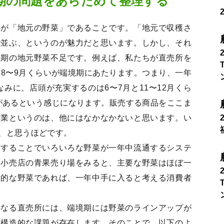
期の問題をあらためて整理する
心が「地元の野菜」であることです。「地元で収穫さ
で並ぶ、というのが魅力だと思います。しかし、それ
境期の地元野菜不足です。例えば、私たちが直売所を
と8〜9月くらいが端境期にあたります。つまり、一年
なみに、店頭が充実するのは6〜7月と11〜12月くら
菜があるという感じになります。販売する商品をここま
売業というのは、他にはなかなかないと思います。い
、と思うほどです。
ーすることでいろいろな野菜が一年中流通するシステ
般小売店の青果売り場をみると、主要な野菜はほぼ一
般的な野菜であれば、一年中手に入ると考える消費者
となる直売所には、端境期には野菜のラインアップが
う構造的な課題が存在します。そのことで、以下のよ