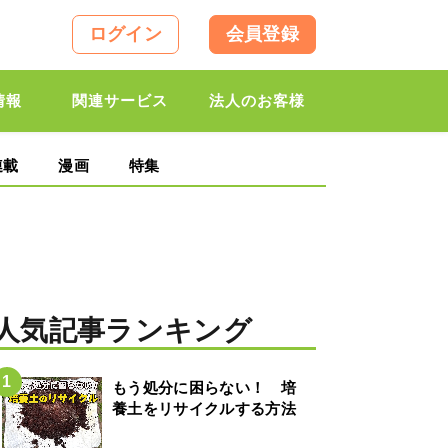
ログイン
会員登録
情報
関連サービス
法人のお客様
連載
漫画
特集
人気記事ランキング
もう処分に困らない！ 培
養土をリサイクルする方法