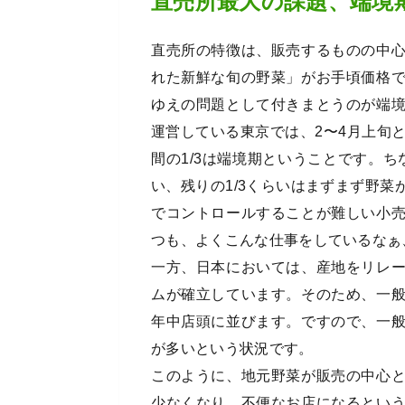
直売所最大の課題、端境
直売所の特徴は、販売するものの中
れた新鮮な旬の野菜」がお手頃価格
ゆえの問題として付きまとうのが端
運営している東京では、2〜4月上旬
間の1/3は端境期ということです。ち
い、残りの1/3くらいはまずまず野
でコントロールすることが難しい小
つも、よくこんな仕事をしているなぁ
一方、日本においては、産地をリレ
ムが確立しています。そのため、一
年中店頭に並びます。ですので、一
が多いという状況です。
このように、地元野菜が販売の中心
少なくなり、不便なお店になるとい