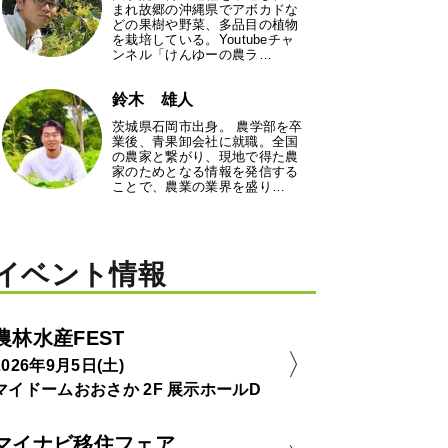
まれ故郷の沖縄県でアボカドな
どの果樹や野菜、多品目の植物
を栽培している。Youtubeチャ
ンネル「けんゆーの農ラ…
鈴木 雄人
茨城県石岡市出身。 農学部を卒
業後、青果卸会社に就職。全国
の農家と繋がり、現地で得た農
家のためとなる情報を発信する
ことで、農業の業界を盛り…
イベント情報
農林水産FEST
2026年9月5日(土)
マイドームおおさか 2F 展示ホールD
マイナビ移住フェア