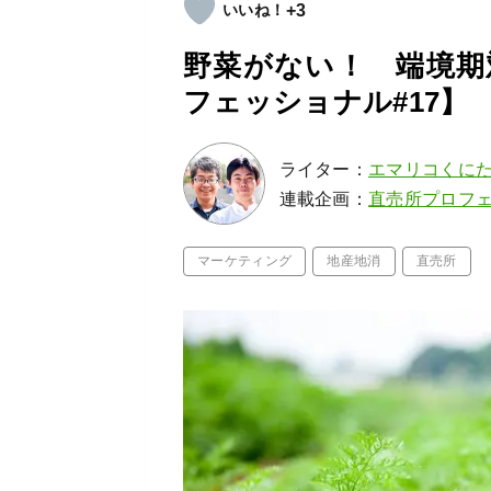
+3
野菜がない！ 端境期
フェッショナル#17】
ライター：
エマリコくに
連載企画：
直売所プロフ
マーケティング
地産地消
直売所