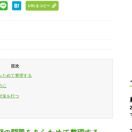
URLをコピー
目次
らためて整理する
めに
対策を打つ