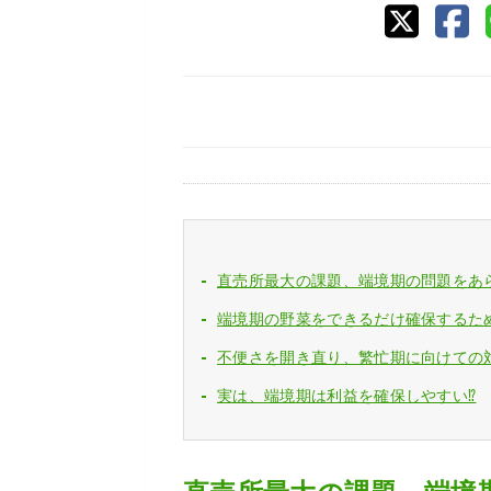
直売所最大の課題、端境期の問題をあ
端境期の野菜をできるだけ確保するた
不便さを開き直り、繁忙期に向けての
実は、端境期は利益を確保しやすい⁉︎