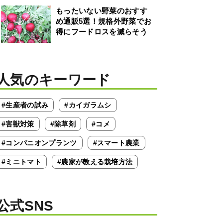
もったいない野菜のおすす
め通販5選！規格外野菜でお
得にフードロスを減らそう
人気のキーワード
#生産者の試み
#カイガラムシ
#害獣対策
#除草剤
#コメ
#コンパニオンプランツ
#スマート農業
#ミニトマト
#農家が教える栽培方法
公式SNS