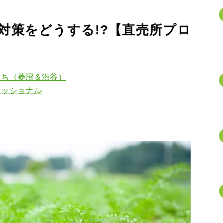
対策をどうする!?【直売所プロ
たち（菱沼＆渋谷）
ェッショナル