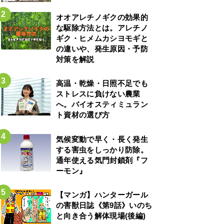
オオアレチノギクの効果的
な駆除方法とは。アレチノ
ギク・ヒメムカシヨモギと
の違いや、発生原因・予防
対策を解説
高温・乾燥・日照不足でも
ストレスに負けない農業
へ。バイオスティミュラン
ト資材の選び方
気候変動で早く・長く発生
する害虫をしっかり防除。
通年使える気門封鎖剤『フ
ーモン』
【マンガ】ハンターガール
の害獣日誌《第9話》いのち
と向き合う解体現場(後編)