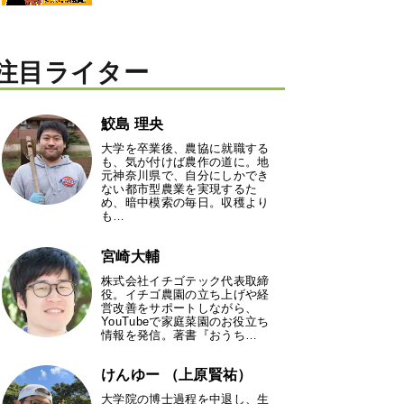
注目ライター
鮫島 理央
大学を卒業後、農協に就職する
も、気が付けば農作の道に。地
元神奈川県で、自分にしかでき
ない都市型農業を実現するた
め、暗中模索の毎日。収穫より
も…
宮崎大輔
株式会社イチゴテック代表取締
役。イチゴ農園の立ち上げや経
営改善をサポートしながら、
YouTubeで家庭菜園のお役立ち
情報を発信。著書『おうち…
けんゆー （上原賢祐）
大学院の博士過程を中退し、生