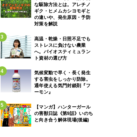
な駆除方法とは。アレチノ
ギク・ヒメムカシヨモギと
の違いや、発生原因・予防
対策を解説
高温・乾燥・日照不足でも
ストレスに負けない農業
へ。バイオスティミュラン
ト資材の選び方
気候変動で早く・長く発生
する害虫をしっかり防除。
通年使える気門封鎖剤『フ
ーモン』
【マンガ】ハンターガール
の害獣日誌《第9話》いのち
と向き合う解体現場(後編)