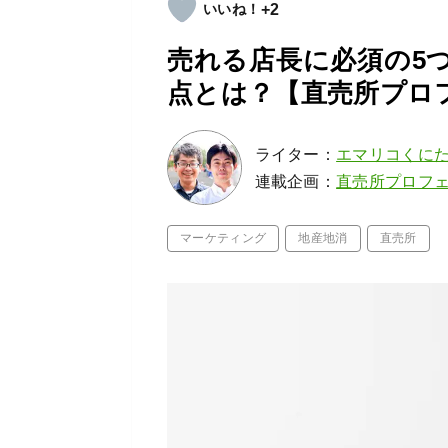
+2
売れる店長に必須の5
点とは？【直売所プロフ
ライター：
エマリコくに
連載企画：
直売所プロフ
マーケティング
地産地消
直売所