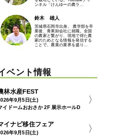
ンネル「けんゆーの農ラ…
鈴木 雄人
茨城県石岡市出身。 農学部を卒
業後、青果卸会社に就職。全国
の農家と繋がり、現地で得た農
家のためとなる情報を発信する
ことで、農業の業界を盛り…
イベント情報
農林水産FEST
2026年9月5日(土)
マイドームおおさか 2F 展示ホールD
マイナビ移住フェア
2026年9月5日(土)