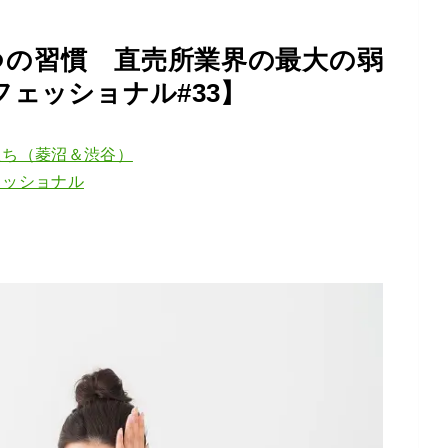
つの習慣 直売所業界の最大の弱
ェッショナル#33】
たち（菱沼＆渋谷）
ェッショナル