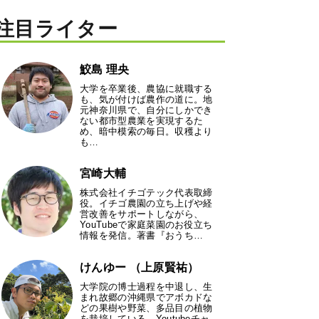
注目ライター
鮫島 理央
大学を卒業後、農協に就職する
も、気が付けば農作の道に。地
元神奈川県で、自分にしかでき
ない都市型農業を実現するた
め、暗中模索の毎日。収穫より
も…
宮崎大輔
株式会社イチゴテック代表取締
役。イチゴ農園の立ち上げや経
営改善をサポートしながら、
YouTubeで家庭菜園のお役立ち
情報を発信。著書『おうち…
けんゆー （上原賢祐）
大学院の博士過程を中退し、生
まれ故郷の沖縄県でアボカドな
どの果樹や野菜、多品目の植物
を栽培している。Youtubeチャ