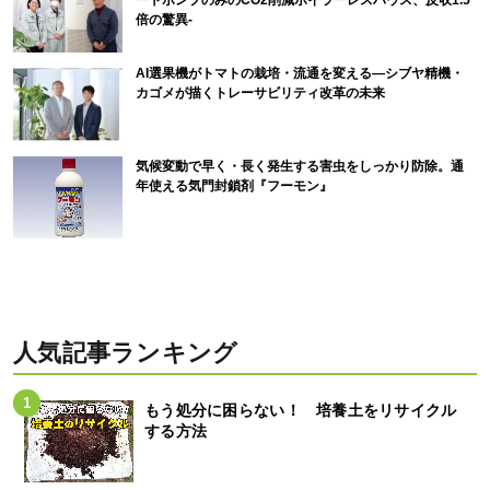
倍の驚異-
AI選果機がトマトの栽培・流通を変える―シブヤ精機・
カゴメが描くトレーサビリティ改革の未来
気候変動で早く・長く発生する害虫をしっかり防除。通
年使える気門封鎖剤『フーモン』
人気記事ランキング
もう処分に困らない！ 培養土をリサイクル
する方法