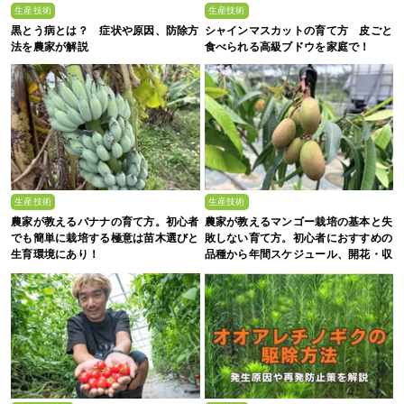
生産技術
生産技術
黒とう病とは？ 症状や原因、防除方
シャインマスカットの育て方 皮ごと
法を農家が解説
食べられる高級ブドウを家庭で！
生産技術
生産技術
農家が教えるバナナの育て方。初心者
農家が教えるマンゴー栽培の基本と失
でも簡単に栽培する極意は苗木選びと
敗しない育て方。初心者におすすめの
生育環境にあり！
品種から年間スケジュール、開花・収
穫のコツまで徹底解説