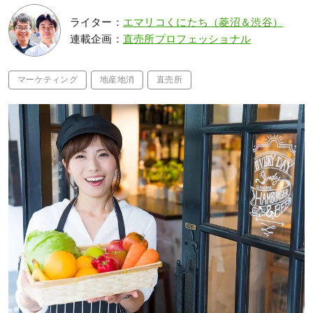
ライター：
エマリコくにたち（菱沼＆渋谷）
連載企画：
直売所プロフェッショナル
マーケティング
地産地消
直売所