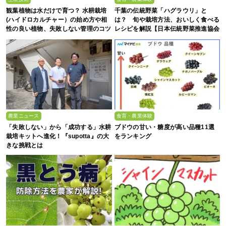
観葉植物は水だけで育つ？ 水耕栽培
千葉の伝統野菜「ハグラウリ」と
(ハイドロカルチャー）の始め方や相
は？ 旬や栽培方法、おいしく食べる
性の良い植物、失敗しない管理のコツ
レシピを解説【日本伝統野菜推進協会
まで徹底解説
監修】
農業ニュース
食育・農業体験
「失敗しない」から「成功する」水耕
ブドウの甘い・糖度が高い品種11選
栽培キットへ進化！『supotta』の大
をランキング
きな挑戦とは