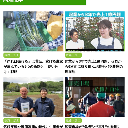
販路・加工
販路・加工
「作れば売れる」は昔話。稼げる農家
起業から3年で売上1億円超。ゼロか
が選んでいる9つの販路と「使い分
ら6次化に取り組んだ若手バラ農家の
け」戦略
現在地
販路・加工
販路・加工
気候変動や米価高騰の時代に生産者が
卸売市場が“危機”と“再生”の狭間に