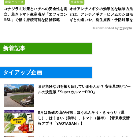
農業ニュース
生産技術
コナジラミ対策とハチへの安全性を両
オオアレチノギクの効果的な駆除方法
立。若きトマト生産者が「エフィコン
とは。アレチノギク・ヒメムカシヨモ
®SL」で描く持続可能な防除戦略
ギとの違いや、発生原因・予防対策を
解説
Recommended by
新着記事
タイアップ企画
まだ危険な刃を振り回していませんか？ 安全草刈りツー
ルの決定版「SuperカルマーPRO」
8月は高値の山が分散：ほうれんそう・きゅうり（通
し）、はくさい（前半）、トマト（後半）【青果市況情
報アプリ「YAOYASAN」】