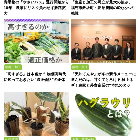
青果物の「やさいバス」運行開始から
「生産と加工の両立が最大の強み」
10年 農家にリスク負わせず販路拡
福島市飯坂町・菱沼農園の6次化への
大
挑戦
販路・加工
販路・加工
「高すぎる」は本当か？ 物価高時代
「天丼てんや」が冬の新作メニューに
に知っておきたい“適正価格”の正体
選んだのは、甘くてとろける 極上ネ
ギ！農家と外食企業の“本気のタッ
グ”が生んだ一杯
生産技術
食育・農業体験