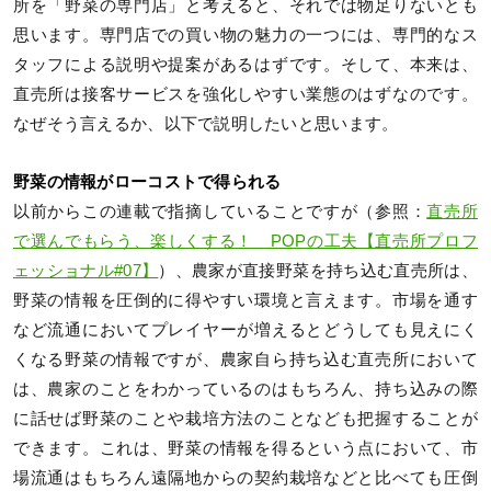
所を「野菜の専門店」と考えると、それでは物足りないとも
思います。専門店での買い物の魅力の一つには、専門的なス
タッフによる説明や提案があるはずです。そして、本来は、
直売所は接客サービスを強化しやすい業態のはずなのです。
なぜそう言えるか、以下で説明したいと思います。
野菜の情報がローコストで得られる
以前からこの連載で指摘していることですが（参照：
直売所
で選んでもらう、楽しくする！ POPの工夫【直売所プロフ
ェッショナル#07】
）、農家が直接野菜を持ち込む直売所は、
野菜の情報を圧倒的に得やすい環境と言えます。市場を通す
など流通においてプレイヤーが増えるとどうしても見えにく
くなる野菜の情報ですが、農家自ら持ち込む直売所において
は、農家のことをわかっているのはもちろん、持ち込みの際
に話せば野菜のことや栽培方法のことなども把握することが
できます。これは、野菜の情報を得るという点において、市
場流通はもちろん遠隔地からの契約栽培などと比べても圧倒