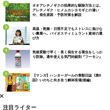
オオアレチノギクの効果的な駆除方法とは。
アレチノギク・ヒメムカシヨモギとの違い
や、発生原因・予防対策を解説
高温・乾燥・日照不足でもストレスに負けな
い農業へ。バイオスティミュラント資材の選
び方
気候変動で早く・長く発生する害虫をしっか
り防除。通年使える気門封鎖剤『フーモン』
【マンガ】ハンターガールの害獣日誌《第9
話》いのちと向き合う解体現場(後編)
注目ライター