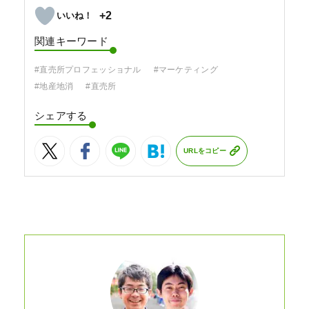
+2
関連キーワード
#直売所プロフェッショナル
#マーケティング
#地産地消
#直売所
シェアする
URLをコピー