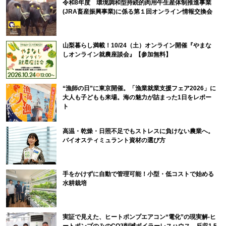
令和8年度 環境調和型持続的肉用牛生産体制推進事業
(JRA畜産振興事業)に係る第１回オンライン情報交換会
山梨暮らし満載！10/24（土）オンライン開催『やまな
しオンライン就農座談会』【参加無料】
“漁師の日”に東京開催。「漁業就業支援フェア2026」に
大人も子どもも来場。海の魅力が詰まった1日をレポー
ト
高温・乾燥・日照不足でもストレスに負けない農業へ。
バイオスティミュラント資材の選び方
手をかけずに自動で管理可能！小型・低コストで始める
水耕栽培
実証で見えた、ヒートポンプエアコン“電化”の現実解-ヒ
ートポンプのみのCO2削減ボイラーレスハウス、反収1.5