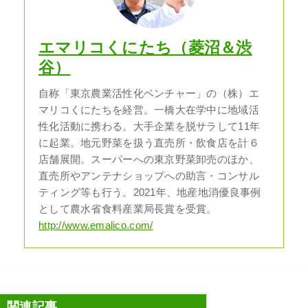
エマリコくにたち（菱沼＆渋
谷）
自称「東京農業活性化ベンチャー」の（株）エ
マリコくにたちを経営。一橋大在学中に地域活
性化活動に携わる。大手企業を脱サラして11年
に起業。地元野菜を扱う直売所・飲食店を計６
店舗展開。スーパーへの東京野菜卸売のほか、
直売所やアンテナショップへの助言・コンサル
ティング等も行う。2021年、地産地消優良事例
として農水省食料産業局長賞を受賞。
http://www.emalico.com/
関連記事