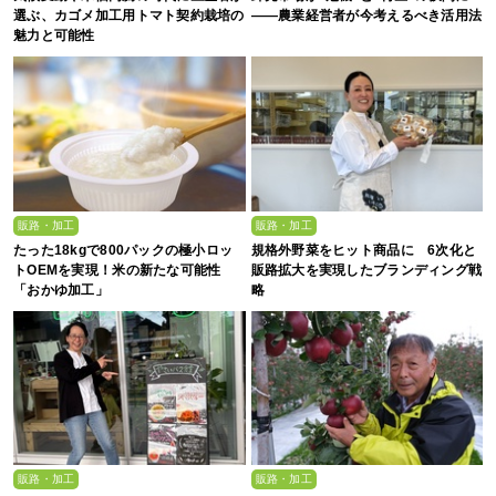
選ぶ、カゴメ加工用トマト契約栽培の
――農業経営者が今考えるべき活用法
魅力と可能性
販路・加工
販路・加工
たった18kgで800パックの極小ロッ
規格外野菜をヒット商品に 6次化と
トOEMを実現！米の新たな可能性
販路拡大を実現したブランディング戦
「おかゆ加工」
略
販路・加工
販路・加工