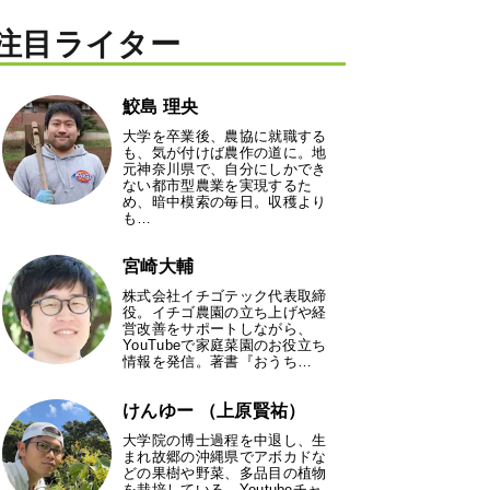
注目ライター
鮫島 理央
大学を卒業後、農協に就職する
も、気が付けば農作の道に。地
元神奈川県で、自分にしかでき
ない都市型農業を実現するた
め、暗中模索の毎日。収穫より
も…
宮崎大輔
株式会社イチゴテック代表取締
役。イチゴ農園の立ち上げや経
営改善をサポートしながら、
YouTubeで家庭菜園のお役立ち
情報を発信。著書『おうち…
けんゆー （上原賢祐）
大学院の博士過程を中退し、生
まれ故郷の沖縄県でアボカドな
どの果樹や野菜、多品目の植物
を栽培している。Youtubeチャ