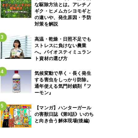
な駆除方法とは。アレチノ
ギク・ヒメムカシヨモギと
の違いや、発生原因・予防
対策を解説
高温・乾燥・日照不足でも
ストレスに負けない農業
へ。バイオスティミュラン
ト資材の選び方
気候変動で早く・長く発生
する害虫をしっかり防除。
通年使える気門封鎖剤『フ
ーモン』
【マンガ】ハンターガール
の害獣日誌《第9話》いのち
と向き合う解体現場(後編)