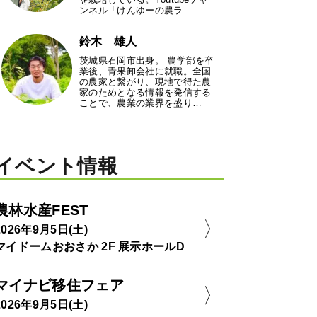
ンネル「けんゆーの農ラ…
鈴木 雄人
茨城県石岡市出身。 農学部を卒
業後、青果卸会社に就職。全国
の農家と繋がり、現地で得た農
家のためとなる情報を発信する
ことで、農業の業界を盛り…
イベント情報
農林水産FEST
2026年9月5日(土)
マイドームおおさか 2F 展示ホールD
マイナビ移住フェア
2026年9月5日(土)