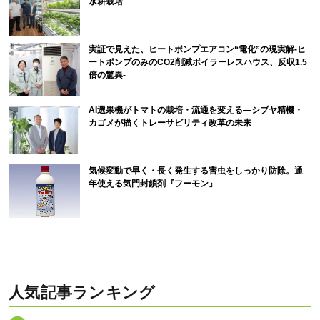
水耕栽培
実証で見えた、ヒートポンプエアコン“電化”の現実解-ヒ
ートポンプのみのCO2削減ボイラーレスハウス、反収1.5
倍の驚異-
AI選果機がトマトの栽培・流通を変える―シブヤ精機・
カゴメが描くトレーサビリティ改革の未来
気候変動で早く・長く発生する害虫をしっかり防除。通
年使える気門封鎖剤『フーモン』
人気記事ランキング