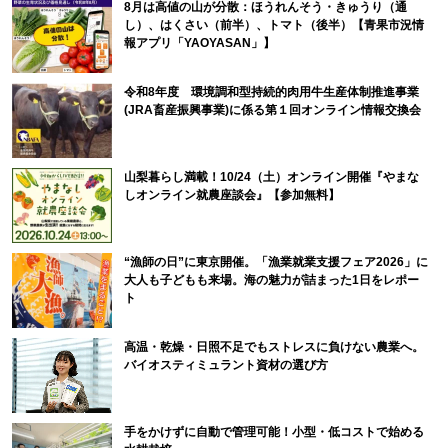
8月は高値の山が分散：ほうれんそう・きゅうり（通
し）、はくさい（前半）、トマト（後半）【青果市況情
報アプリ「YAOYASAN」】
令和8年度 環境調和型持続的肉用牛生産体制推進事業
(JRA畜産振興事業)に係る第１回オンライン情報交換会
山梨暮らし満載！10/24（土）オンライン開催『やまな
しオンライン就農座談会』【参加無料】
“漁師の日”に東京開催。「漁業就業支援フェア2026」に
大人も子どもも来場。海の魅力が詰まった1日をレポー
ト
高温・乾燥・日照不足でもストレスに負けない農業へ。
バイオスティミュラント資材の選び方
手をかけずに自動で管理可能！小型・低コストで始める