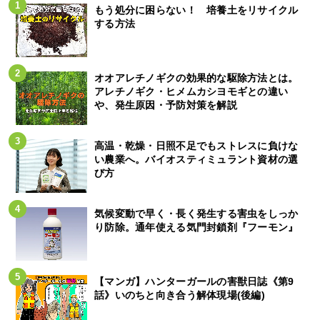
もう処分に困らない！ 培養土をリサイクル
する方法
オオアレチノギクの効果的な駆除方法とは。
アレチノギク・ヒメムカシヨモギとの違い
や、発生原因・予防対策を解説
高温・乾燥・日照不足でもストレスに負けな
い農業へ。バイオスティミュラント資材の選
び方
気候変動で早く・長く発生する害虫をしっか
り防除。通年使える気門封鎖剤『フーモン』
【マンガ】ハンターガールの害獣日誌《第9
話》いのちと向き合う解体現場(後編)