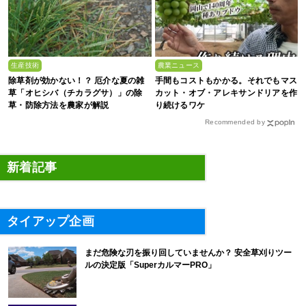
生産技術
農業ニュース
除草剤が効かない！？ 厄介な夏の雑
手間もコストもかかる。それでもマス
草「オヒシバ（チカラグサ）」の除
カット・オブ・アレキサンドリアを作
草・防除方法を農家が解説
り続けるワケ
Recommended by
新着記事
タイアップ企画
まだ危険な刃を振り回していませんか？ 安全草刈りツー
ルの決定版「SuperカルマーPRO」