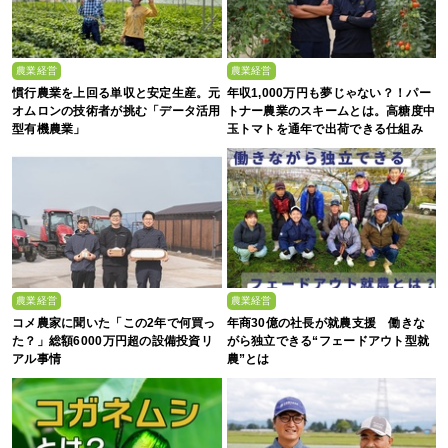
農業経営
農業経営
慣行農業を上回る単収と安定生産。元
年収1,000万円も夢じゃない？！パー
オムロンの技術者が挑む「データ活用
トナー農業のスキームとは。高糖度中
型有機農業」
玉トマトを通年で出荷できる仕組み
農業経営
農業経営
コメ農家に聞いた「この2年で何買っ
年商30億の社長が就農支援 働きな
た？」総額6000万円超の設備投資リ
がら独立できる“フェードアウト型就
アル事情
農”とは