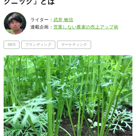
クニック」とは
ライター：
武井 敏信
連載企画：
営業しない農家の売上アップ術
SNS
ブランディング
マーケティング