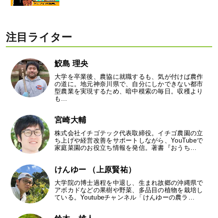
注目ライター
鮫島 理央
大学を卒業後、農協に就職するも、気が付けば農作
の道に。地元神奈川県で、自分にしかできない都市
型農業を実現するため、暗中模索の毎日。収穫より
も…
宮崎大輔
株式会社イチゴテック代表取締役。イチゴ農園の立
ち上げや経営改善をサポートしながら、YouTubeで
家庭菜園のお役立ち情報を発信。著書『おうち…
けんゆー （上原賢祐）
大学院の博士過程を中退し、生まれ故郷の沖縄県で
アボカドなどの果樹や野菜、多品目の植物を栽培し
ている。Youtubeチャンネル「けんゆーの農ラ…