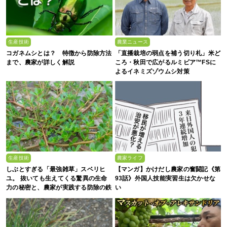
生産技術
農業ニュース
コガネムシとは？ 特徴から防除方法
「直播栽培の弱点を補う切り札」米ど
まで、農家が詳しく解説
ころ・秋田で広がるルミビア™FSに
よるイネミズゾウムシ対策
生産技術
農家ライフ
しぶとすぎる「最強雑草」スベリヒ
【マンガ】かけだし農家の奮闘記《第
ユ。 抜いても生えてくる驚異の生命
93話》外国人技能実習生は欠かせな
力の秘密と、農家が実践する防除の鉄
い
則