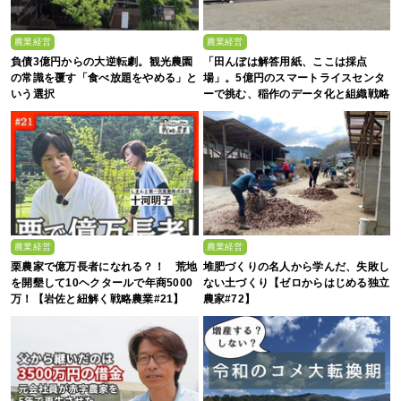
農業経営
農業経営
負債3億円からの大逆転劇。観光農園
「田んぼは解答用紙、ここは採点
の常識を覆す「食べ放題をやめる」と
場」。5億円のスマートライスセンタ
いう選択
ーで挑む、稲作のデータ化と組織戦略
農業経営
農業経営
栗農家で億万長者になれる？！ 荒地
堆肥づくりの名人から学んだ、失敗し
を開墾して10ヘクタールで年商5000
ない土づくり【ゼロからはじめる独立
万！【岩佐と紐解く戦略農業#21】
農家#72】