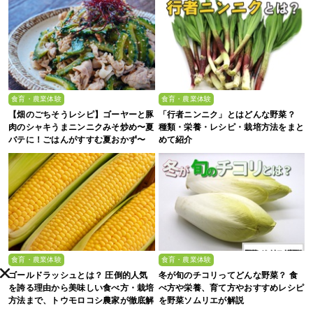
食育・農業体験
食育・農業体験
【畑のごちそうレシピ】ゴーヤーと豚
「行者ニンニク」とはどんな野菜？
肉のシャキうまニンニクみそ炒め〜夏
種類・栄養・レシピ・栽培方法をまと
バテに！ごはんがすすむ夏おかず〜
めて紹介
食育・農業体験
食育・農業体験
ゴールドラッシュとは？ 圧倒的人気
冬が旬のチコリってどんな野菜？ 食
を誇る理由から美味しい食べ方・栽培
べ方や栄養、育て方やおすすめレシピ
方法まで、トウモロコシ農家が徹底解
を野菜ソムリエが解説
説