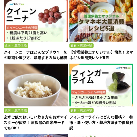
食育・農業体験
食育・農業体験
クイーンニーナはどんなブドウ？ 旬
【管理栄養士オリジナル】簡単！タマ
の時期や選び方、栽培する方法も解説
ネギ大量消費レシピ5選
食育・農業体験
食育・農業体験
玄米ご飯のおいしい炊き方をお米マイ
フィンガーライムはどんな柑橘？ 特
スターが伝授！ 炊飯器の白米モード
徴・味・使い方・栽培方法まで徹底解
でもOK！
説