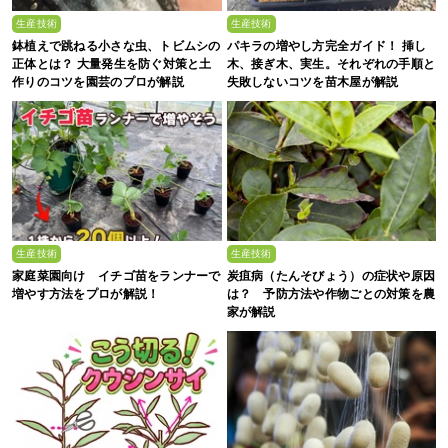
生産技術
生産技術
鉢植えで跳ねる小さな虫、トビムシの
パキラの増やし方完全ガイド！ 挿し
正体とは？ 大量発生を防ぐ対策と土
木、接ぎ木、実生。それぞれの手順と
作りのコツを園芸のプロが解説
失敗しないコツを苗木屋が解説
生産技術
生産技術
家庭菜園向け イチゴ苗をランナーで
炭疽病（たんそびょう）の症状や原因
増やす方法をプロが解説！
は？ 予防方法や作物ごとの対策を農
家が解説