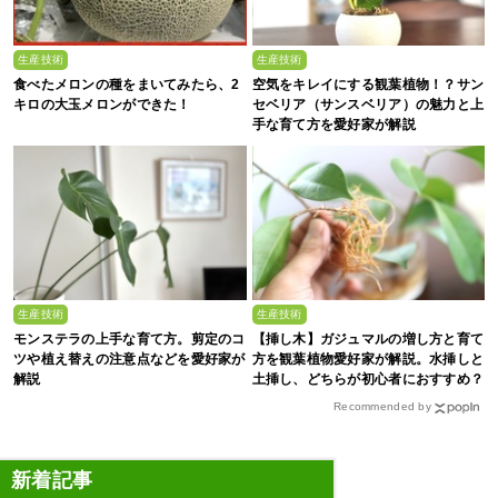
生産技術
生産技術
食べたメロンの種をまいてみたら、2
空気をキレイにする観葉植物！？サン
キロの大玉メロンができた！
セベリア（サンスベリア）の魅力と上
手な育て方を愛好家が解説
生産技術
生産技術
モンステラの上手な育て方。剪定のコ
【挿し木】ガジュマルの増し方と育て
ツや植え替えの注意点などを愛好家が
方を観葉植物愛好家が解説。水挿しと
解説
土挿し、どちらが初心者におすすめ？
Recommended by
新着記事