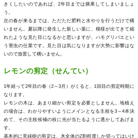
きくしたいのであれば、2年目までは摘果してしまいましょ
う。
次の春が来るまでは、ただただ肥料と水やりを行うだけで構
いません。夏以降に発生した新しい葉に、模様が出てきて縮
れたような見た目になるかと思いますが、ハモグリバエとい
う害虫の仕業です。見た目は気になりますが大勢に影響はな
いので放置して構いません。
レモンの剪定（せんてい）
1年経って2年目の春（2～3月）がくると、1回目の剪定時期に
なります。
レモンの木は、あまり細かい剪定を必要としません。地植え
の場合は、わかりやすいようにメインとなる主枝を3～4本決
めて、その主枝候補の枝に光が当たるように透かしてあげま
す。
基本的に常緑樹の剪定は、木全体の2割程度しか切ってはいけ