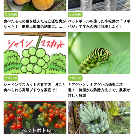
生産技術
生産技術
食べたモモの種を植えたら立派な実が
ペットボトルを使った小松菜の「リボ
なった！ 糖度は衝撃の結果に……
ベジ」で半永久的に収穫しよう！
生産技術
生産技術
シャインマスカットの育て方 皮ごと
キアゲハとナミアゲハの幼虫に注
食べられる高級ブドウを家庭で！
意！ 特徴から防除方法まで、農家が
詳しく解説