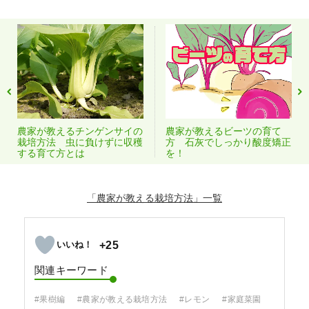
農家が教えるチンゲンサイの
農家が教えるビーツの育て
栽培方法 虫に負けずに収穫
方 石灰でしっかり酸度矯正
する育て方とは
を！
「農家が教える栽培方法」
+25
関連キーワード
#果樹編
#農家が教える栽培方法
#レモン
#家庭菜園