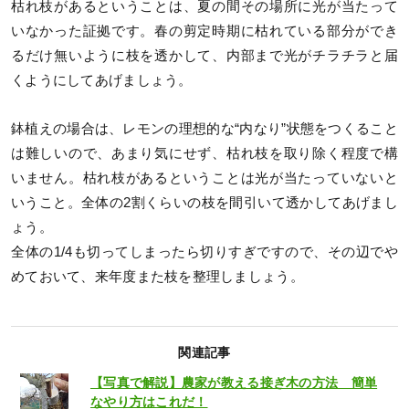
枯れ枝があるということは、夏の間その場所に光が当たって
いなかった証拠です。春の剪定時期に枯れている部分ができ
るだけ無いように枝を透かして、内部まで光がチラチラと届
くようにしてあげましょう。
鉢植えの場合は、レモンの理想的な“内なり”状態をつくること
は難しいので、あまり気にせず、枯れ枝を取り除く程度で構
いません。枯れ枝があるということは光が当たっていないと
いうこと。全体の2割くらいの枝を間引いて透かしてあげまし
ょう。
全体の1/4も切ってしまったら切りすぎですので、その辺でや
めておいて、来年度また枝を整理しましょう。
関連記事
【写真で解説】農家が教える接ぎ木の方法 簡単
なやり方はこれだ！