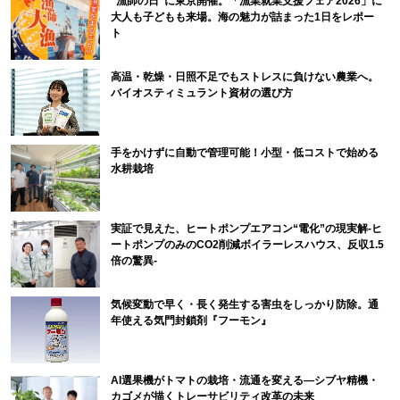
“漁師の日”に東京開催。「漁業就業支援フェア2026」に
大人も子どもも来場。海の魅力が詰まった1日をレポー
ト
高温・乾燥・日照不足でもストレスに負けない農業へ。
バイオスティミュラント資材の選び方
手をかけずに自動で管理可能！小型・低コストで始める
水耕栽培
実証で見えた、ヒートポンプエアコン“電化”の現実解-ヒ
ートポンプのみのCO2削減ボイラーレスハウス、反収1.5
倍の驚異-
気候変動で早く・長く発生する害虫をしっかり防除。通
年使える気門封鎖剤『フーモン』
AI選果機がトマトの栽培・流通を変える―シブヤ精機・
カゴメが描くトレーサビリティ改革の未来