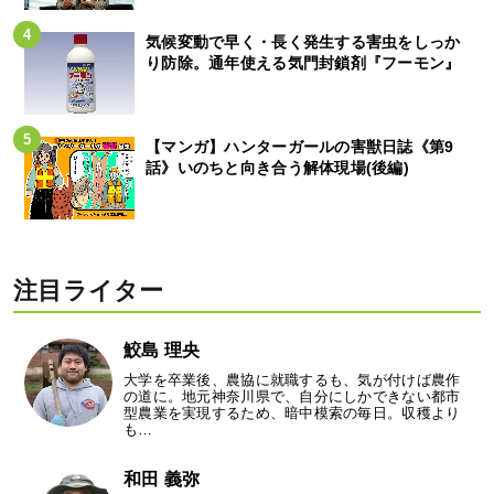
気候変動で早く・長く発生する害虫をしっか
り防除。通年使える気門封鎖剤『フーモン』
【マンガ】ハンターガールの害獣日誌《第9
話》いのちと向き合う解体現場(後編)
注目ライター
鮫島 理央
大学を卒業後、農協に就職するも、気が付けば農作
の道に。地元神奈川県で、自分にしかできない都市
型農業を実現するため、暗中模索の毎日。収穫より
も…
和田 義弥