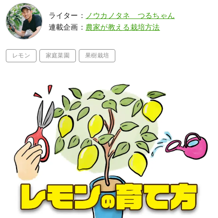
ライター：
ノウカノタネ つるちゃん
連載企画：
農家が教える栽培方法
レモン
家庭菜園
果樹栽培