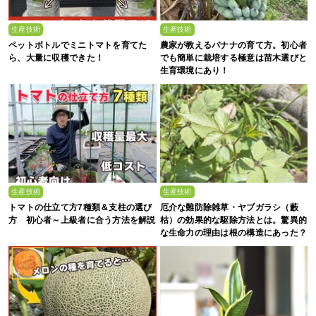
生産技術
生産技術
ペットボトルでミニトマトを育てた
農家が教えるバナナの育て方。初心者
ら、大量に収穫できた！
でも簡単に栽培する極意は苗木選びと
生育環境にあり！
生産技術
生産技術
トマトの仕立て方7種類＆支柱の選び
厄介な難防除雑草・ヤブガラシ（藪
方 初心者～上級者に合う方法を解説
枯）の効果的な駆除方法とは。驚異的
な生命力の理由は根の構造にあった？