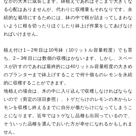
なかの大木に成長します。鉢植えであればそこまで大きくな
る心配はありませんが、代わりに収穫量もそれなりです。永
続的な栽培にするためには、鉢の中で根が詰まってしまわな
いように根を切ったりほぐしたり鉢上げ作業をしてあげなけ
ればいけません。
植え付け1～2年目は10号鉢（10リットル容量程度）でも育
ち、2～3年目には数個の収穫はかないます。しかし、スペー
スが許すのであれば最終的には40リットル容量程度の大きめ
のプランターまで鉢上げすることで何十個ものレモンを永続
的に収穫することができます。
地植えの場合は、木の中に入り込んで収穫しなければならな
いので（剪定の項目参照）、トゲだらけのレモンの木からレ
モンを収穫し終えるまでに自分が傷だらけになってしまうこ
とになります。近年ではトゲなし品種も出回っているので、
そういった品種を選んでおいた方が幸せになれるかもしれま
せん。