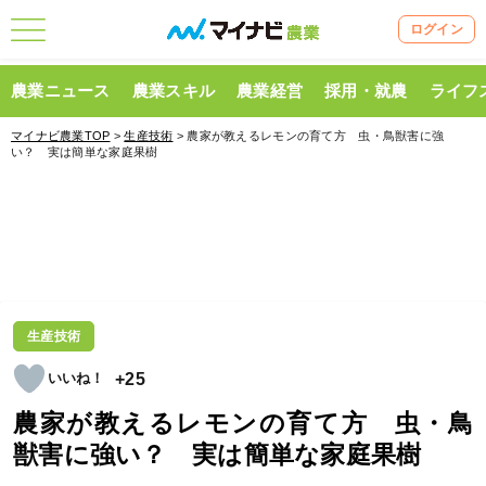
ログイン
農業ニュース
農業スキル
農業経営
採用・就農
ライフ
マイナビ農業TOP
>
生産技術
> 農家が教えるレモンの育て方 虫・鳥獣害に強
い？ 実は簡単な家庭果樹
生産技術
+25
農家が教えるレモンの育て方 虫・鳥
獣害に強い？ 実は簡単な家庭果樹