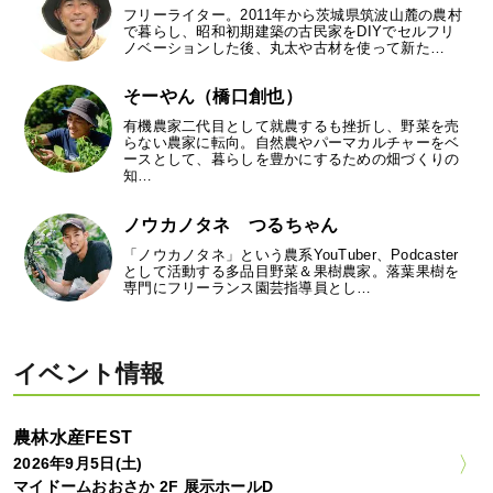
フリーライター。2011年から茨城県筑波山麓の農村
で暮らし、昭和初期建築の古民家をDIYでセルフリ
ノベーションした後、丸太や古材を使って新た…
そーやん（橋口創也）
有機農家二代目として就農するも挫折し、野菜を売
らない農家に転向。自然農やパーマカルチャーをベ
ースとして、暮らしを豊かにするための畑づくりの
知…
ノウカノタネ つるちゃん
「ノウカノタネ」という農系YouTuber、Podcaster
として活動する多品目野菜＆果樹農家。落葉果樹を
専門にフリーランス園芸指導員とし…
イベント情報
農林水産FEST
2026年9月5日(土)
マイドームおおさか 2F 展示ホールD