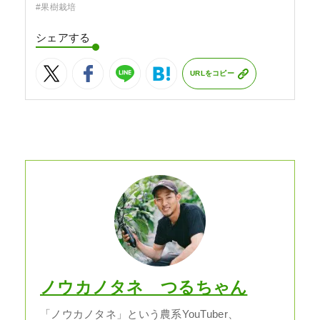
#果樹栽培
シェアする
URLをコピー
ノウカノタネ つるちゃん
「ノウカノタネ」という農系YouTuber、