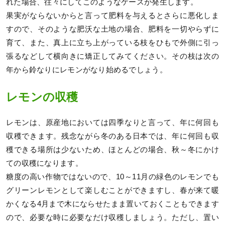
れた場合、往々にしてこのようなケースが発生します。
果実がならないからと言って肥料を与えるとさらに悪化しま
すので、そのような肥沃な土地の場合、肥料を一切やらずに
育て、また、真上に立ち上がっている枝をひもで外側に引っ
張るなどして横向きに矯正してみてください。その枝は次の
年から鈴なりにレモンがなり始めるでしょう。
レモンの収穫
レモンは、原産地においては四季なりと言って、年に何回も
収穫できます。残念ながら冬のある日本では、年に何回も収
穫できる場所は少ないため、ほとんどの場合、秋～冬にかけ
ての収穫になります。
糖度の高い作物ではないので、10～11月の緑色のレモンでも
グリーンレモンとして楽しむことができますし、春が来て暖
かくなる4月まで木にならせたまま置いておくこともできます
ので、必要な時に必要なだけ収穫しましょう。ただし、置い