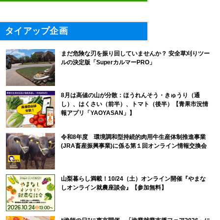
タイアップ企画
まだ危険な刃を振り回していませんか？ 安全草刈りツー
ルの決定版「SuperカルマーPRO」
8月は高値の山が分散：ほうれんそう・きゅうり（通
し）、はくさい（前半）、トマト（後半）【青果市況情
報アプリ「YAOYASAN」】
令和8年度 環境調和型持続的肉用牛生産体制推進事業
(JRA畜産振興事業)に係る第１回オンライン情報交換会
山梨暮らし満載！10/24（土）オンライン開催『やまな
しオンライン就農座談会』【参加無料】