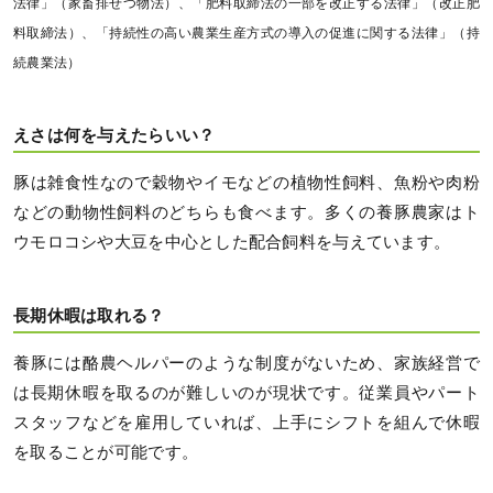
法律」（家畜排せつ物法）、「肥料取締法の一部を改正する法律」（改正肥
料取締法）、「持続性の高い農業生産方式の導入の促進に関する法律」（持
続農業法）
えさは何を与えたらいい？
豚は雑食性なので穀物やイモなどの植物性飼料、魚粉や肉粉
などの動物性飼料のどちらも食べます。多くの養豚農家はト
ウモロコシや大豆を中心とした配合飼料を与えています。
長期休暇は取れる？
養豚には酪農ヘルパーのような制度がないため、家族経営で
は長期休暇を取るのが難しいのが現状です。従業員やパート
スタッフなどを雇用していれば、上手にシフトを組んで休暇
を取ることが可能です。