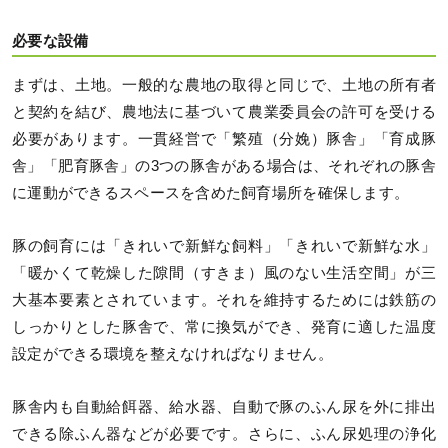
必要な設備
まずは、土地。一般的な農地の取得と同じで、土地の所有者
と契約を結び、農地法に基づいて農業委員会の許可を受ける
必要があります。一貫経営で「繁殖（分娩）豚舎」「育成豚
舎」「肥育豚舎」の3つの豚舎がある場合は、それぞれの豚舎
に運動ができるスペースを含めた飼育場所を確保します。
豚の飼育には「きれいで新鮮な飼料」「きれいで新鮮な水」
「暖かくて乾燥した隙間（すきま）風のない生活空間」が三
大基本要素とされています。それを維持するためには鉄筋の
しっかりとした豚舎で、常に換気ができ、発育に適した温度
設定ができる環境を整えなければなりません。
豚舎内も自動給餌器、給水器、自動で豚のふん尿を外に排出
できる除ふん器などが必要です。さらに、ふん尿処理の浄化