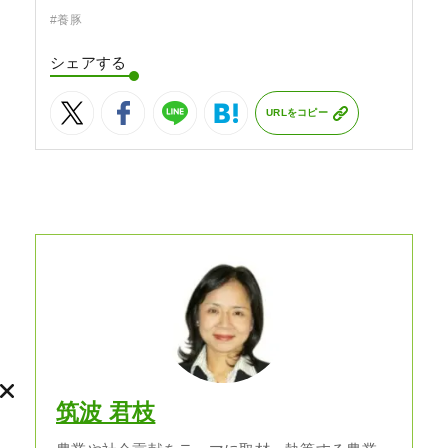
#養豚
シェアする
URLをコピー
筑波 君枝