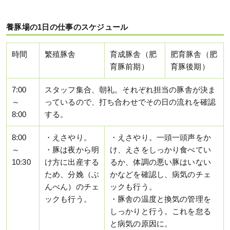
養豚場の1日の仕事のスケジュール
時間
繁殖豚舎
育成豚舎（肥
肥育豚舎（肥
育豚前期）
育豚後期）
7:00
スタッフ集合、朝礼。それぞれ担当の豚舎が決ま
～
っているので、打ち合わせでその日の流れを確認
8:00
する。
8:00
・えさやり。
・えさやり。一頭一頭声をか
～
・豚は夜から明
け、えさをしっかり食べてい
10:30
け方に出産する
るか、体調の悪い豚はいない
ため、分娩（ぶ
かなどを確認し、病気のチェ
んべん）のチェ
ックも行う。
ックも行う。
・豚舎の温度と換気の管理を
しっかりと行う。これを怠る
と病気の原因に。