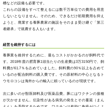
槽などの設備も必要です。
これらの設備をすべて整えるには数千万単位での費用を用意
しないとなりません。そのため、できるだけ初期費用を抑え
ようと、廃業する養豚農家の施設をそのまま受け継ぐ「第三
者継承」で就農する人もいます。
経営を維持するには
養豚業を維持するために、最もコストがかかるのが飼料代で
す。2018年度の肥育豚1頭当たりの生産費は3万3150円で、飼
料費が61.7％を占めていました。飼料費の90％以上を占めて
いるのが配合飼料の購入費です。その原材料の中心となるト
ウモロコシは海外からの輸入に頼っているのが現状です。
次に多いのが獣医師料及び医薬品費。豚にはワクチンの接種
が欠かせません。伝染性がある病気の発生とその蔓延（まん
えん）を予防するためです。ワクチンは有効に免疫がつくよ