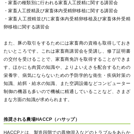
・家畜の種類別に行われる家畜人工授精に関する講習会
・家畜人工授精及び家畜体内受精卵移植に関する講習会
・家畜人工授精並びに家畜体内受精卵移植及び家畜体外受精
卵移植に関する講習会
また、豚の取引をするためには家畜商の資格も取得しておき
たいところです。これは家畜商講習会を受講し、修了証明書
の交付を受けることで、家畜商免許を取得することができま
す。ほかにも肉質の知識や、よりよいえさを配合するための
栄養学、病気にならないための予防学的な衛生・疾病対策の
知識、給餌・給水の知識、また空調設備などコンピューター
制御の機器も多いので機械に精通していることなど、さまざ
まな方面の知識が求められます。
推奨される農場HACCP（ハサップ）
HACCPとは、製造段階での異物混入などのトラブルをあらか