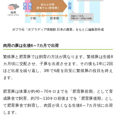
ポプラ社「ポプラディア情報館 日本の農業」をもとに編集部作成
肉用の豚は生後6～7カ月で出荷
繁殖豚と肥育豚では飼育の方法が異なります。繁殖豚は生後8
カ月頃に交配させ、子豚を出産させます。その後も1年に2回
ほど出産を繰り返し、3年で6産を目安に繁殖豚の役目を終え
ます。
肥育豚は体重が約40～70キロまでを「肥育豚前期」として育
成豚舎で飼育、約70～110キロ前後までを「肥育豚後期」とし
て肥育豚舎で飼育し、肉質が良くなる生後6～7カ月頃に出荷
します。