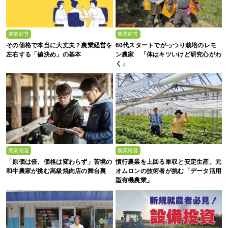
農業経営
農業経営
その価格で本当に大丈夫？農業経営を
60代スタートでがっつり栽培のレモ
左右する「値決め」の基本
ン農家 「体はキツいけど研究心がわ
く」
農業経営
農業経営
「原価は倍、価格は変わらず」苦境の
慣行農業を上回る単収と安定生産。元
和牛農家が挑む高級焼肉店の舞台裏
オムロンの技術者が挑む「データ活用
型有機農業」