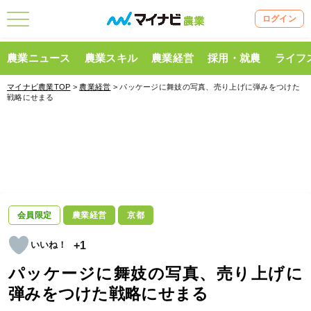
ログイン
農業ニュース
農業スキル
農業経営
採用・就農
ライフ
マイナビ農業TOP
>
農業経営
> パッケージに舞妓の写真、売り上げに弾みをつけた
戦略にせまる
会員限定
農業経営
京都
+1
パッケージに舞妓の写真、売り上げに
弾みをつけた戦略にせまる