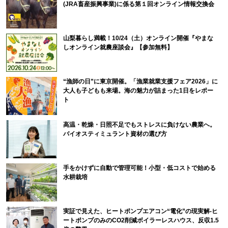
(JRA畜産振興事業)に係る第１回オンライン情報交換会
山梨暮らし満載！10/24（土）オンライン開催『やまな
しオンライン就農座談会』【参加無料】
“漁師の日”に東京開催。「漁業就業支援フェア2026」に
大人も子どもも来場。海の魅力が詰まった1日をレポー
ト
高温・乾燥・日照不足でもストレスに負けない農業へ。
バイオスティミュラント資材の選び方
手をかけずに自動で管理可能！小型・低コストで始める
水耕栽培
実証で見えた、ヒートポンプエアコン“電化”の現実解-ヒ
ートポンプのみのCO2削減ボイラーレスハウス、反収1.5