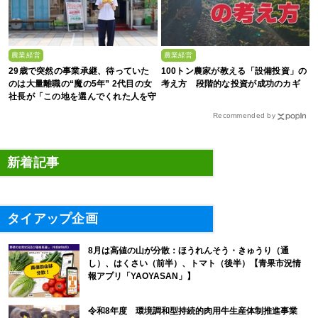
農業経営
農業経営
29歳で突然の事業承継、待っていた
100トン農家が教える「設備投資」の
のは大量離職の“魔の5年” 2代目の女
考え方 段階的な投資が成功のカギ
社長が「この地を選んでくれた人を守
る」と誓った日
Recommended by
新着記事
タイアップ企画
8月は高値の山が分散：ほうれんそう・きゅうり（通
し）、はくさい（前半）、トマト（後半）【青果市況情
報アプリ「YAOYASAN」】
令和8年度 環境調和型持続的肉用牛生産体制推進事業