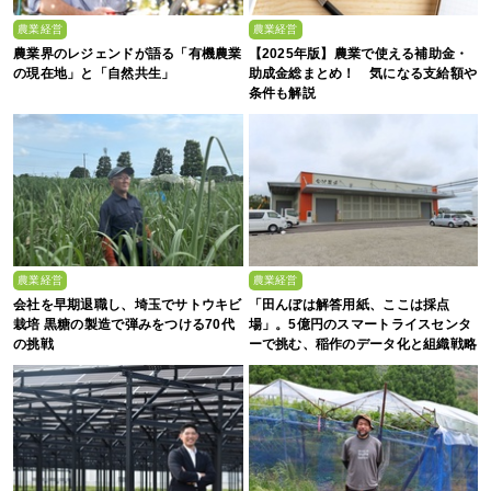
農業経営
農業経営
農業界のレジェンドが語る「有機農業
【2025年版】農業で使える補助金・
の現在地」と「自然共生」
助成金総まとめ！ 気になる支給額や
条件も解説
農業経営
農業経営
会社を早期退職し、埼玉でサトウキビ
「田んぼは解答用紙、ここは採点
栽培 黒糖の製造で弾みをつける70代
場」。5億円のスマートライスセンタ
の挑戦
ーで挑む、稲作のデータ化と組織戦略