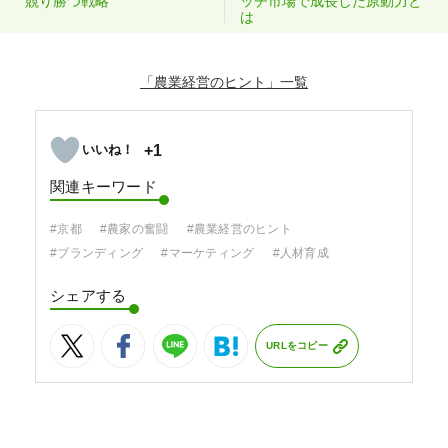
競り勝つ戦略
ッチ市場で成長した原動力と
は
「農業経営のヒント」
+1
関連キーワード
#京都
#農家の奮闘
#農業経営のヒント
#ブランディング
#マーケティング
#人材育成
シェアする
URLをコピー