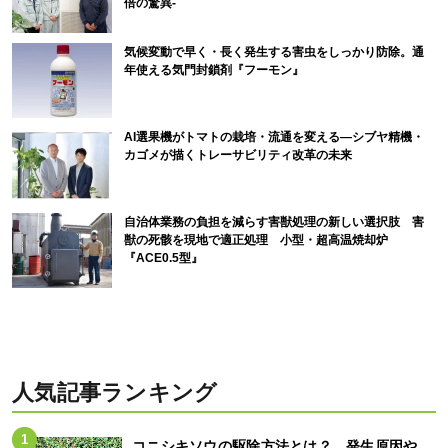
倍の驚異-
気候変動で早く・長く発生する害虫をしっかり防除。通
年使える気門封鎖剤『フーモン』
AI選果機がトマトの栽培・流通を変える―シブヤ精機・
カゴメが描くトレーサビリティ改革の未来
自治体業務の負担を減らす害獣処理の新しい選択肢 害
獣の死骸を現地で適正処理 小型・超高温焼却炉
『ACE0.5型』
人気記事ランキング
コニシキソウの駆除方法とは？ 発生原因や