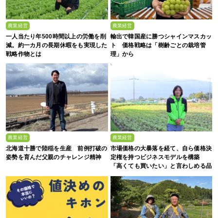
農業経営
農業経営
一人当たり年500時間以上の労働を削
輸出で韓国産に勝つシャインマスカッ
減。約一カ月の長期休暇をも実現した
ト 価格戦略は「樹齢ごとの栽培管
戦略作物とは
理」から
農業経営
農業経営
北海道十勝で陸稲を生産 前例打破の
市場価格の大暴落を経て、自ら価格決
姿勢を育んだ父親のチャレンジ精神
定権を持つビジネスモデルを構築
「高くても買いたい」と言わしめる品
質を生み出すのは