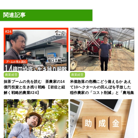
関連記事
農業経営
農業経営
抹茶ブームの先を読む 茶農家の14
米価急落の危機にどう備えるか あえ
億円投資と生き残り戦略 【岩佐と紐
て10ヘクタールの田んぼを手放した
解く戦略的農業#24】
稲作農家の「コスト削減」と「農地集
約」