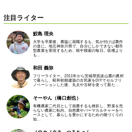
注目ライター
鮫島 理央
大学を卒業後、農協に就職するも、気が付けば農作
の道に。地元神奈川県で、自分にしかできない都市
型農業を実現するため、暗中模索の毎日。収穫より
も…
和田 義弥
フリーライター。2011年から茨城県筑波山麓の農村
で暮らし、昭和初期建築の古民家をDIYでセルフリ
ノベーションした後、丸太や古材を使って新た…
そーやん（橋口創也）
有機農家二代目として就農するも挫折し、野菜を売
らない農家に転向。自然農やパーマカルチャーをベ
ースとして、暮らしを豊かにするための畑づくりの
知…