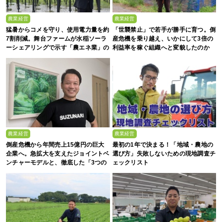
農業経営
農業経営
猛暑からコメを守り、使用電力量を約
「世襲禁止」で若手が勝手に育つ。倒
7割削減。舞台ファームが水稲ソーラ
産危機を乗り越え、いかにして3倍の
ーシェアリングで示す「農エネ業」の
利益率を稼ぐ組織へと変貌したのか
真価
農業経営
農業経営
倒産危機から年間売上15億円の巨大
最初の1年で決まる！「地域・農地の
企業へ。急拡大を支えたジョイントベ
選び方」失敗しないための現地調査チ
ンチャーモデルと、徹底した「3つの
ェックリスト
ルール」