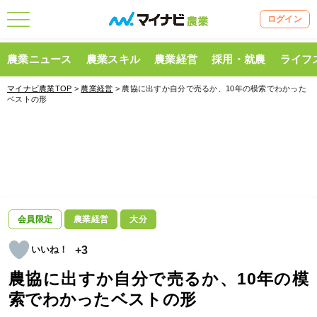
ログイン
農業ニュース
農業スキル
農業経営
採用・就農
ライフ
マイナビ農業TOP
>
農業経営
> 農協に出すか自分で売るか、10年の模索でわかった
ベストの形
会員限定
農業経営
大分
+3
農協に出すか自分で売るか、10年の模
索でわかったベストの形