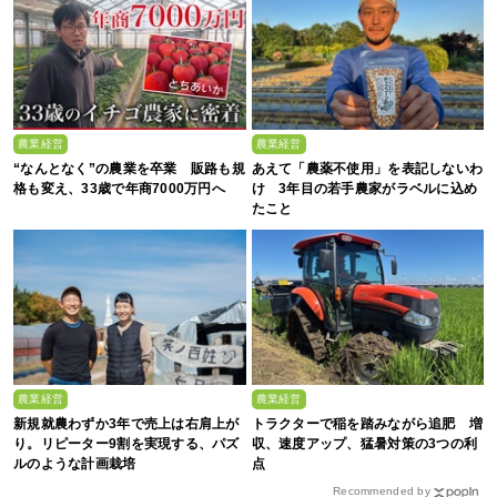
農業経営
農業経営
“なんとなく”の農業を卒業 販路も規
あえて「農薬不使用」を表記しないわ
格も変え、33歳で年商7000万円へ
け 3年目の若手農家がラベルに込め
たこと
農業経営
農業経営
新規就農わずか3年で売上は右肩上が
トラクターで稲を踏みながら追肥 増
り。リピーター9割を実現する、パズ
収、速度アップ、猛暑対策の3つの利
ルのような計画栽培
点
Recommended by