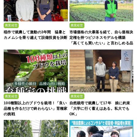
農業経営
農業経営
稲作で就農して激動の3年間 猛暑と
市場価格の大暴落を経て、自ら価格決
カメムシを乗り越えて設備投資を決断
定権を持つビジネスモデルを構築
「高くても買いたい」と言わしめる品
質を生み出すのは
農業経営
農業経営
100種類以上のブドウを栽培！「良い
自然栽培で就農して17年 娘に約束
品種を作るだけで終わらない」育種家
「大学に行く蓄えはある。私大でも
の挑戦
OK」