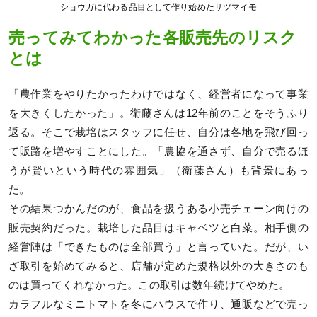
ショウガに代わる品目として作り始めたサツマイモ
売ってみてわかった各販売先のリスク
とは
「農作業をやりたかったわけではなく、経営者になって事業
を大きくしたかった」。衛藤さんは12年前のことをそうふり
返る。そこで栽培はスタッフに任せ、自分は各地を飛び回っ
て販路を増やすことにした。「農協を通さず、自分で売るほ
うが賢いという時代の雰囲気」（衛藤さん）も背景にあっ
た。
その結果つかんだのが、食品を扱うある小売チェーン向けの
販売契約だった。栽培した品目はキャベツと白菜。相手側の
経営陣は「できたものは全部買う」と言っていた。だが、い
ざ取引を始めてみると、店舗が定めた規格以外の大きさのも
のは買ってくれなかった。この取引は数年続けてやめた。
カラフルなミニトマトを冬にハウスで作り、通販などで売っ