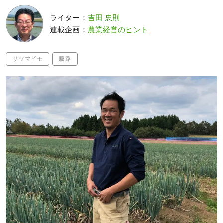
ライター：
吉田 忠則
連載企画：
農業経営のヒント
サツマイモ
販路