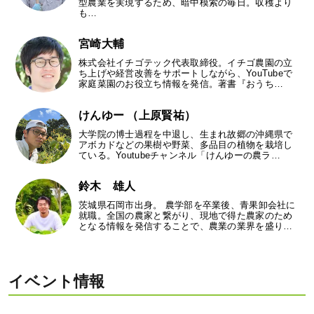
型農業を実現するため、暗中模索の毎日。収穫より
も…
宮崎大輔
株式会社イチゴテック代表取締役。イチゴ農園の立
ち上げや経営改善をサポートしながら、YouTubeで
家庭菜園のお役立ち情報を発信。著書『おうち…
けんゆー （上原賢祐）
大学院の博士過程を中退し、生まれ故郷の沖縄県で
アボカドなどの果樹や野菜、多品目の植物を栽培し
ている。Youtubeチャンネル「けんゆーの農ラ…
鈴木 雄人
茨城県石岡市出身。 農学部を卒業後、青果卸会社に
就職。全国の農家と繋がり、現地で得た農家のため
となる情報を発信することで、農業の業界を盛り…
イベント情報