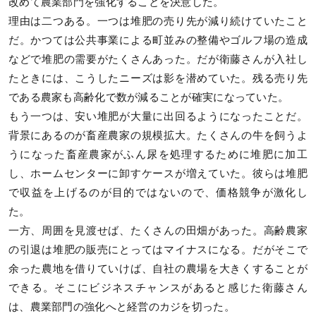
改めて農業部門を強化することを決意した。
理由は二つある。一つは堆肥の売り先が減り続けていたこと
だ。かつては公共事業による町並みの整備やゴルフ場の造成
などで堆肥の需要がたくさんあった。だが衛藤さんが入社し
たときには、こうしたニーズは影を潜めていた。残る売り先
である農家も高齢化で数が減ることが確実になっていた。
もう一つは、安い堆肥が大量に出回るようになったことだ。
背景にあるのが畜産農家の規模拡大。たくさんの牛を飼うよ
うになった畜産農家がふん尿を処理するために堆肥に加工
し、ホームセンターに卸すケースが増えていた。彼らは堆肥
で収益を上げるのが目的ではないので、価格競争が激化し
た。
一方、周囲を見渡せば、たくさんの田畑があった。高齢農家
の引退は堆肥の販売にとってはマイナスになる。だがそこで
余った農地を借りていけば、自社の農場を大きくすることが
できる。そこにビジネスチャンスがあると感じた衛藤さん
は、農業部門の強化へと経営のカジを切った。