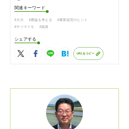
関連キーワード
#大分
#農協を考える
#農業経営のヒント
#サツマイモ
#販路
シェアする
URLをコピー