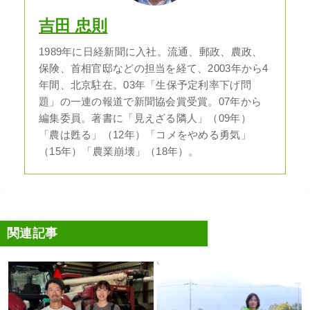
吉田 忠則
1989年に日経新聞に入社。流通、郵政、農政、
保険、首相官邸などの担当を経て、2003年から4
年間、北京駐在。03年「生保予定利率下げ問
題」の一連の報道で新聞協会賞受賞。07年から
編集委員。著書に「見えざる隣人」（09年）
「農は甦る」（12年）「コメをやめる勇気」
（15年）「農業崩壊」（18年）。
関連記事