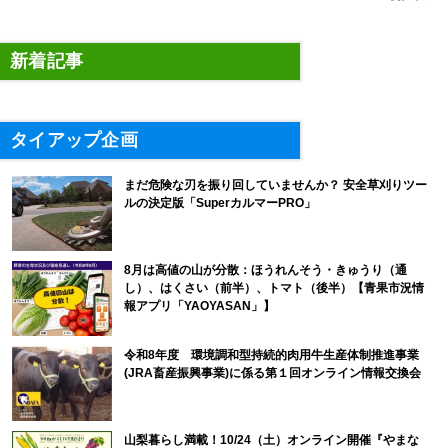
新着記事
タイアップ企画
まだ危険な刃を振り回していませんか？ 安全草刈りツー
ルの決定版「SuperカルマーPRO」
8月は高値の山が分散：ほうれんそう・きゅうり（通
し）、はくさい（前半）、トマト（後半）【青果市況情
報アプリ「YAOYASAN」】
令和8年度 環境調和型持続的肉用牛生産体制推進事業
(JRA畜産振興事業)に係る第１回オンライン情報交換会
山梨暮らし満載！10/24（土）オンライン開催『やまな