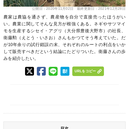
公開日：
2020年11月02日
最終更新日：
2021年12月28日
農家は農協を通さず、農産物を自分で直接売ったほうがい
い。農業に関してそんな見方が根強くある。ネギやサツマイ
モを生産するシセイ・アグリ（大分県豊後大野市）の社長、
衛藤勲（えとう・いさお）さんもかつてそう考えていた。だ
が10年余りの試行錯誤の末、それぞれのルートの利点をいか
して販売すべきだという結論にたどりついた。衛藤さんの歩
みを紹介したい。
URLをコピー
目次