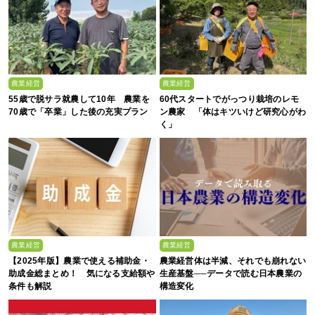
農業経営
農業経営
55歳で脱サラ就農して10年 農業を
60代スタートでがっつり栽培のレモ
70歳で「卒業」した後の充実プラン
ン農家 「体はキツいけど研究心がわ
く」
農業経営
農業経営
【2025年版】農業で使える補助金・
農業経営体は半減、それでも崩れない
助成金総まとめ！ 気になる支給額や
生産基盤──データで読む日本農業の
条件も解説
構造変化