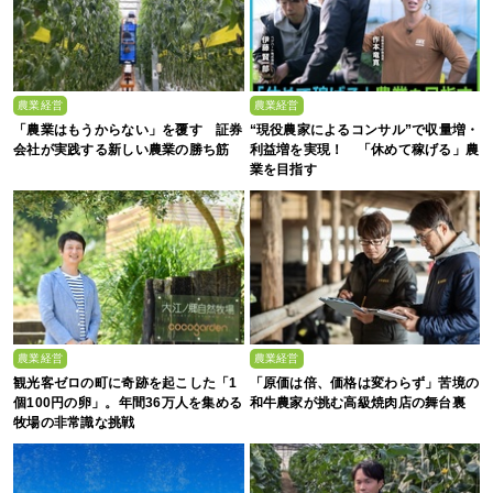
農業経営
農業経営
「農業はもうからない」を覆す 証券
“現役農家によるコンサル”で収量増・
会社が実践する新しい農業の勝ち筋
利益増を実現！ 「休めて稼げる」農
業を目指す
農業経営
農業経営
観光客ゼロの町に奇跡を起こした「1
「原価は倍、価格は変わらず」苦境の
個100円の卵」。年間36万人を集める
和牛農家が挑む高級焼肉店の舞台裏
牧場の非常識な挑戦