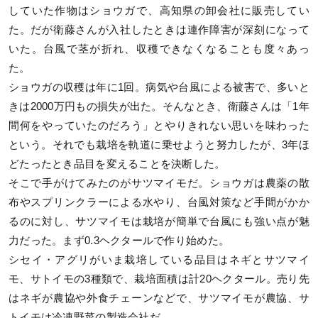
していた作物はショウガで、高知県の卸会社に販売してい
た。だが衛藤さんが入社したときは連作障害が深刻になって
いた。台風で茎が折れ、収穫できなくなることも度々あっ
た。
ショウガの収穫は年に1回。病気や台風による被害で、多いと
きは2000万円もの損失が出た。そんなとき、衛藤さんは「1年
間何をやっていたのだろう」とやりきれない思いを味わった
という。それでも栽培を軌道に乗せようと努力したが、3年ほ
どたったとき品目を変えることを決断した。
そこで手がけてみたのがサツマイモだ。ショウガは農薬の散
布やスプリンクラーによる水やり、台風対策など手間がかか
るのに対し、サツマイモは栽培が簡単で台風にも強い点が魅
力だった。まず0.3ヘクタールで作り始めた。
シセイ・アグリがいま栽培している品目はネギとサツマイ
モ、サトイモの3種類で、栽培面積は計20ヘクタール。売り先
はネギが農協や外食チェーンなどで、サツマイモが農協、サ
トイモは冷凍野菜の製造会社だ。