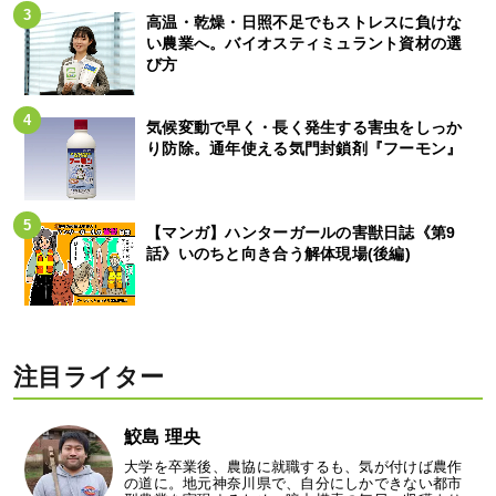
高温・乾燥・日照不足でもストレスに負けな
い農業へ。バイオスティミュラント資材の選
び方
気候変動で早く・長く発生する害虫をしっか
り防除。通年使える気門封鎖剤『フーモン』
【マンガ】ハンターガールの害獣日誌《第9
話》いのちと向き合う解体現場(後編)
注目ライター
鮫島 理央
大学を卒業後、農協に就職するも、気が付けば農作
の道に。地元神奈川県で、自分にしかできない都市