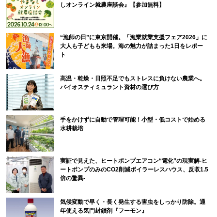
しオンライン就農座談会』【参加無料】
“漁師の日”に東京開催。「漁業就業支援フェア2026」に
大人も子どもも来場。海の魅力が詰まった1日をレポー
ト
高温・乾燥・日照不足でもストレスに負けない農業へ。
バイオスティミュラント資材の選び方
手をかけずに自動で管理可能！小型・低コストで始める
水耕栽培
実証で見えた、ヒートポンプエアコン“電化”の現実解-ヒ
ートポンプのみのCO2削減ボイラーレスハウス、反収1.5
倍の驚異-
気候変動で早く・長く発生する害虫をしっかり防除。通
年使える気門封鎖剤『フーモン』