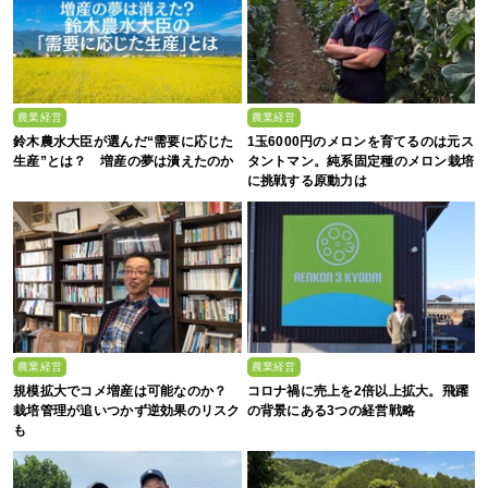
農業経営
農業経営
鈴木農水大臣が選んだ“需要に応じた
1玉6000円のメロンを育てるのは元ス
生産”とは？ 増産の夢は潰えたのか
タントマン。純系固定種のメロン栽培
に挑戦する原動力は
農業経営
農業経営
規模拡大でコメ増産は可能なのか？
コロナ禍に売上を2倍以上拡大。飛躍
栽培管理が追いつかず逆効果のリスク
の背景にある3つの経営戦略
も