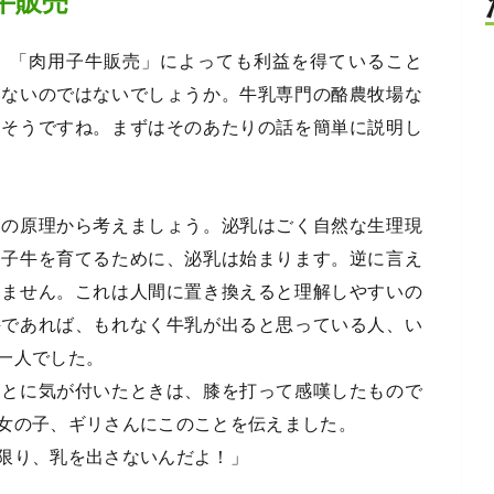
牛販売
、「肉用子牛販売」によっても利益を得ていること
いないのではないでしょうか。牛乳専門の酪農牧場な
きそうですね。まずはそのあたりの話を簡単に説明し
との原理から考えましょう。泌乳はごく自然な生理現
た子牛を育てるために、泌乳は始まります。逆に言え
出ません。これは人間に置き換えると理解しやすいの
牛であれば、もれなく牛乳が出ると思っている人、い
一人でした。
ことに気が付いたときは、膝を打って感嘆したもので
女の子、ギリさんにこのことを伝えました。
限り、乳を出さないんだよ！」