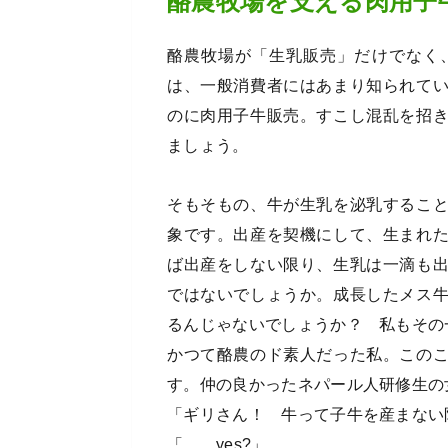
酪農牧場を支える肉用子
酪農牧場が「生乳販売」だけでなく
は、一般消費者にはあまり知られて
のに肉用子牛販売。すこし混乱を招
ましょう。
そもそもの、牛が生乳を泌乳するこ
象です。出産を契機にして、生まれ
ば出産をしない限り、生乳は一滴も
ではないでしょうか。成長したメス
るんじゃないでしょうか？ 私もその
かつて酪農のド素人だった私。この
す。仲の良かったネパール人研修生の
「ギリさん！ 牛って子牛を産まない
「……yes?」