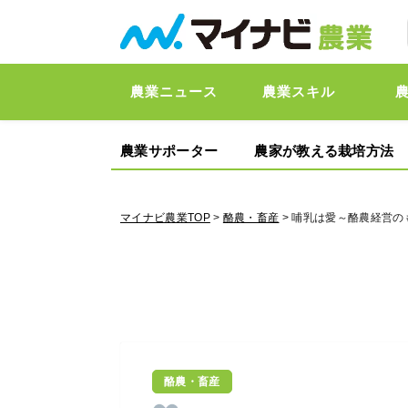
農業ニュース
農業スキル
農業サポーター
農家が教える栽培方法
マイナビ農業TOP
>
酪農・畜産
> 哺乳は愛～酪農経営
酪農・畜産