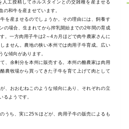
を人工授精してホルスタインとの交雑種を産ませる
血の和牛を産ませています。
子牛を産ませるのでしょうか。その理由には、飼養す
ンの場合、生まれてから搾乳開始までの2年間の育成
す。一方肉用子牛は2～4カ月ほどで肉牛農家さんに
としません。農地の狭い本州では肉用子牛育成。広い
うな傾向があります。
てて、余剰分を本州に販売する。本州の酪農家は肉用
は酪農牧場から買ってきた子牛を育て上げて肉として
んが、おおむねこのような傾向にあり、それぞれの立
いるようです。
のうち、実に25％ほどが、肉用子牛の販売によるも