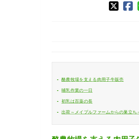
酪農牧場を支える肉用子牛販売
哺乳作業の一日
初乳は百薬の長
出荷～メイプルファームからの巣立ち