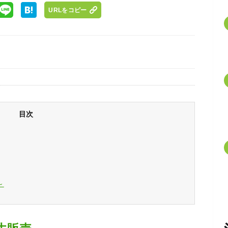
URLをコピー
目次
～