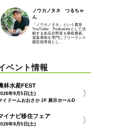
ノウカノタネ つるちゃ
ん
「ノウカノタネ」という農系
YouTuber、Podcasterとして活
動する多品目野菜＆果樹農家。
落葉果樹を専門にフリーランス
園芸指導員とし…
イベント情報
農林水産FEST
2026年9月5日(土)
マイドームおおさか 2F 展示ホールD
マイナビ移住フェア
2026年9月5日(土)