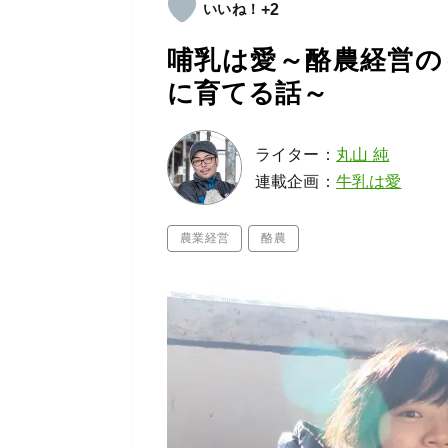
+2
哺乳は愛～酪農経営の
に育てる話～
ライター：
丸山 純
連載企画：
牛乳は愛
農業経営
酪農