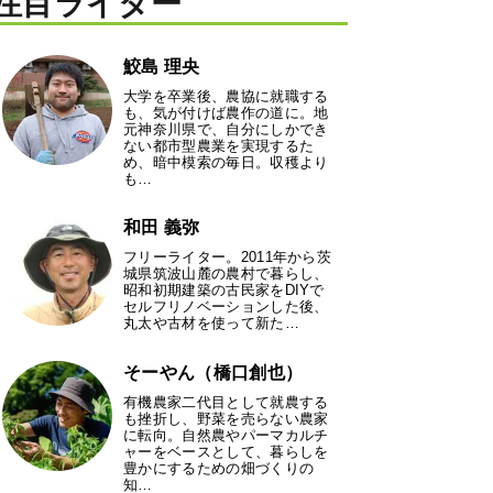
注目ライター
鮫島 理央
大学を卒業後、農協に就職する
も、気が付けば農作の道に。地
元神奈川県で、自分にしかでき
ない都市型農業を実現するた
め、暗中模索の毎日。収穫より
も…
和田 義弥
フリーライター。2011年から茨
城県筑波山麓の農村で暮らし、
昭和初期建築の古民家をDIYで
セルフリノベーションした後、
丸太や古材を使って新た…
そーやん（橋口創也）
有機農家二代目として就農する
も挫折し、野菜を売らない農家
に転向。自然農やパーマカルチ
ャーをベースとして、暮らしを
豊かにするための畑づくりの
知…