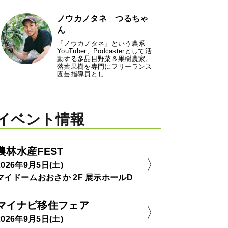
ノウカノタネ つるちゃ
ん
「ノウカノタネ」という農系
YouTuber、Podcasterとして活
動する多品目野菜＆果樹農家。
落葉果樹を専門にフリーランス
園芸指導員とし…
イベント情報
農林水産FEST
2026年9月5日(土)
マイドームおおさか 2F 展示ホールD
マイナビ移住フェア
2026年9月5日(土)