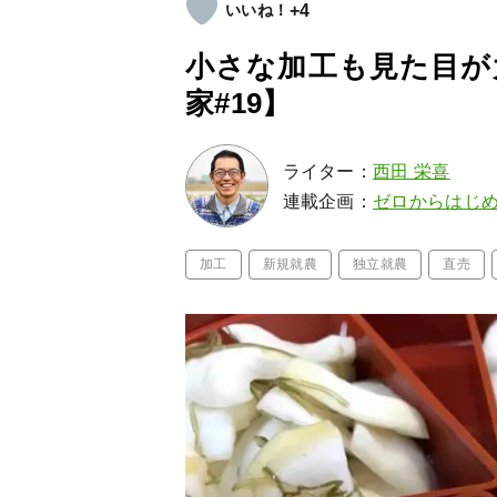
+4
小さな加工も見た目が
家#19】
ライター：
西田 栄喜
連載企画：
ゼロからはじ
加工
新規就農
独立就農
直売