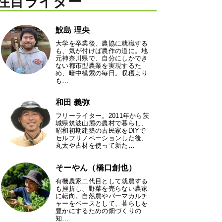
注目ライター
鮫島 理央
大学を卒業後、農協に就職する
も、気が付けば農作の道に。地
元神奈川県で、自分にしかでき
ない都市型農業を実現するた
め、暗中模索の毎日。収穫より
も…
和田 義弥
フリーライター。2011年から茨
城県筑波山麓の農村で暮らし、
昭和初期建築の古民家をDIYで
セルフリノベーションした後、
丸太や古材を使って新た…
そーやん（橋口創也）
有機農家二代目として就農する
も挫折し、野菜を売らない農家
に転向。自然農やパーマカルチ
ャーをベースとして、暮らしを
豊かにするための畑づくりの
知…