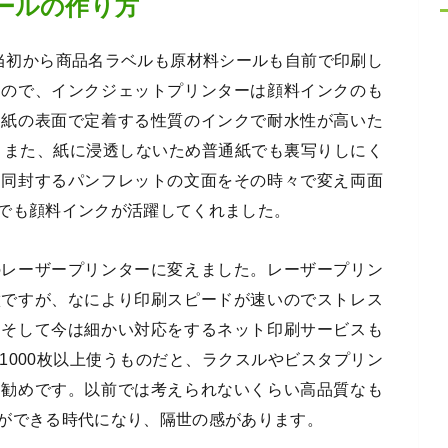
ールの作り方
農当初から商品名ラベルも原材料シールも自前で印刷し
なので、インクジェットプリンターは顔料インクのも
、紙の表面で定着する性質のインクで耐水性が高いた
 また、紙に浸透しないため普通紙でも裏写りしにく
に同封するパンフレットの文面をその時々で変え両面
でも顔料インクが活躍してくれました。
のレーザープリンターに変えました。レーザープリン
徴ですが、なにより印刷スピードが速いのでストレス
。そして今は細かい対応をするネット印刷サービスも
1000枚以上使うものだと、ラクスルやビスタプリン
お勧めです。以前では考えられないくらい高品質なも
ができる時代になり、隔世の感があります。