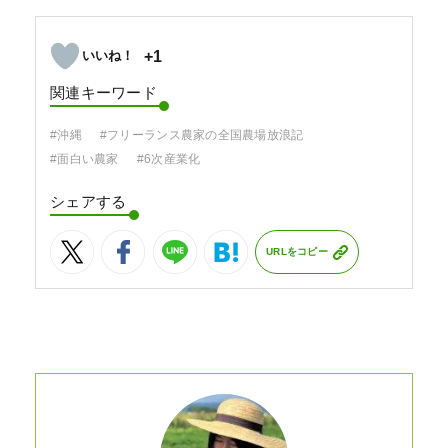
+1
関連キーワード
#沖縄
#フリーランス農家の全国農場放浪記
#面白い農家
#6次産業化
シェアする
URLをコピー