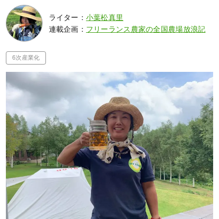
ライター：
小葉松真里
連載企画：
フリーランス農家の全国農場放浪記
6次産業化