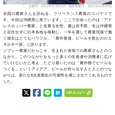
公開日：
2021年02月02日
最終更新日：
2021年12月28日
全国の農家さんを訪ねる、フリーランス農家のコバマツで
す。今回は沖縄県に来ています。ここで出会ったのは「アド
レスホッパー農家」と名乗る女性。夏は岩手県、冬は沖縄県
と定住せずに日本各地を移動し、一年を通して農業現場で働
く彼女はとてもパワフル。「農作業後、ビールを飲むのがエ
ネルギー源」と語ります。
ジプシー農家だからこそ、生まれた各地での農家さんとのつ
ながり。このつながりをもっと多くの生産者や消費者に広げ
ていけないかと考え、たどり着いたのは「農作物でビールを
つくる」というアイデア。ビールが作り出す人と人とのつな
がりは、新たな6次産業化の可能性を感じさせてくれるもので
した。
URLをコピー