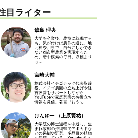
注目ライター
鮫島 理央
大学を卒業後、農協に就職する
も、気が付けば農作の道に。地
元神奈川県で、自分にしかでき
ない都市型農業を実現するた
め、暗中模索の毎日。収穫より
も…
宮崎大輔
株式会社イチゴテック代表取締
役。イチゴ農園の立ち上げや経
営改善をサポートしながら、
YouTubeで家庭菜園のお役立ち
情報を発信。著書『おうち…
けんゆー （上原賢祐）
大学院の博士過程を中退し、生
まれ故郷の沖縄県でアボカドな
どの果樹や野菜、多品目の植物
を栽培している。Youtubeチャ