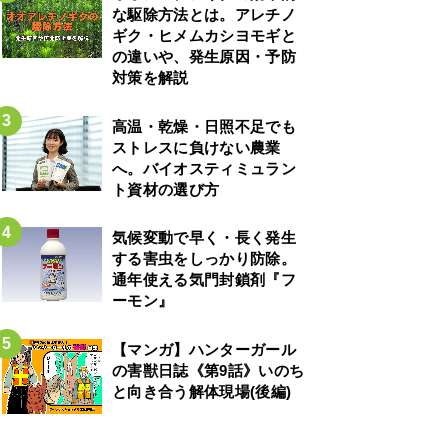
な駆除方法とは。アレチノ
ギク・ヒメムカシヨモギと
の違いや、発生原因・予防
対策を解説
高温・乾燥・日照不足でも
ストレスに負けない農業
へ。バイオスティミュラン
ト資材の選び方
気候変動で早く・長く発生
する害虫をしっかり防除。
通年使える気門封鎖剤『フ
ーモン』
【マンガ】ハンターガール
の害獣日誌《第9話》いのち
と向き合う解体現場(後編)