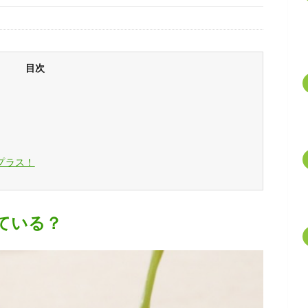
目次
プラス！
ている？