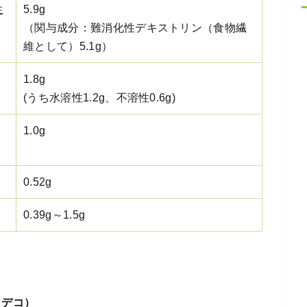
性
5.9g
（関与成分：難消化性デキストリン（食物繊
維として）5.1g）
1.8g
(うち水溶性1.2g、不溶性0.6g)
1.0g
0.52g
0.39g～1.5g
コとデコ）