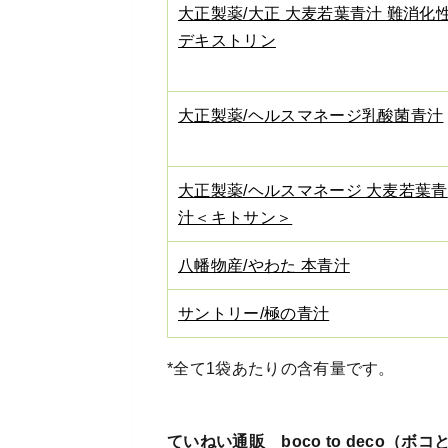
大正製薬/大正 大麦若葉青汁 難消化
デキストリン
大正製薬/ヘルスマネージ乳酸菌青汁
大正製薬/ヘルスマネージ 大麦若葉青
汁＜キトサン＞
八幡物産/やわた 本青汁
サントリー/極の青汁
*全て1袋あたりの含有量です。
ていねい通販 boco to deco（ボ