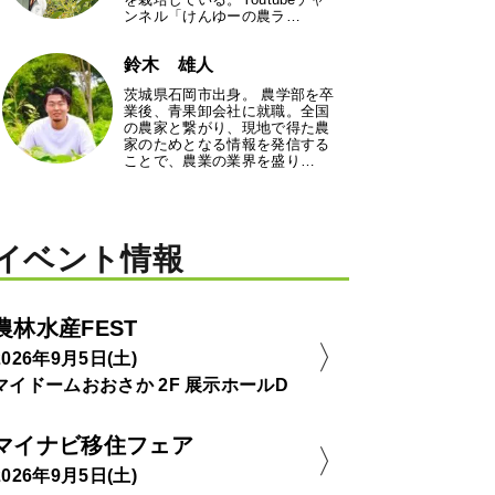
ンネル「けんゆーの農ラ…
鈴木 雄人
茨城県石岡市出身。 農学部を卒
業後、青果卸会社に就職。全国
の農家と繋がり、現地で得た農
家のためとなる情報を発信する
ことで、農業の業界を盛り…
イベント情報
農林水産FEST
2026年9月5日(土)
マイドームおおさか 2F 展示ホールD
マイナビ移住フェア
2026年9月5日(土)