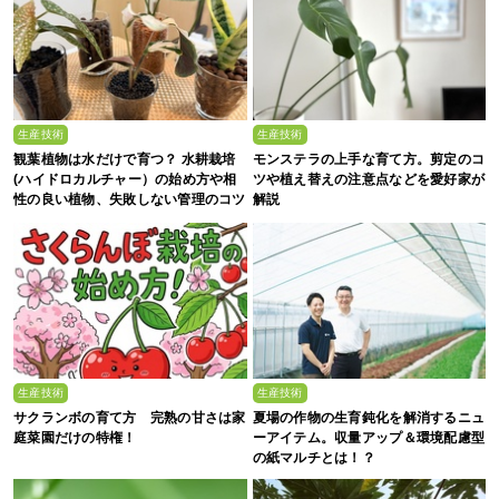
生産技術
生産技術
観葉植物は水だけで育つ？ 水耕栽培
モンステラの上手な育て方。剪定のコ
(ハイドロカルチャー）の始め方や相
ツや植え替えの注意点などを愛好家が
性の良い植物、失敗しない管理のコツ
解説
まで徹底解説
生産技術
生産技術
サクランボの育て方 完熟の甘さは家
夏場の作物の生育鈍化を解消するニュ
庭菜園だけの特権！
ーアイテム。収量アップ＆環境配慮型
の紙マルチとは！？