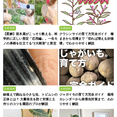
生産技術
生産技術
【図解】苗木屋がこっそり教える、科
クウシンサイの育て方完全ガイド 種
学的に正しい剪定「応用編」。一生モ
まきから収穫まで「切れば増える好循
ノの果樹を仕立てる“2大樹形”と剪定
環」でわかりやすく解説
の基本手順
生産技術
生産技術
鉢植えで跳ねる小さな虫、トビムシの
ジャガイモの育て方完全ガイド 栽培
正体とは？ 大量発生を防ぐ対策と土
カレンダーから病害虫対策まで、わか
作りのコツを園芸のプロが解説
りやすく解説