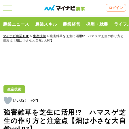
ログイン
農業ニュース
農業スキル
農業経営
採用・就農
ライフ
マイナビ農業TOP
>
生産技術
> 強害雑草を芝生に活用!? ハマスゲ芝生の作り方と
注意点【畑は小さな大自然vol.97】
生産技術
+21
強害雑草を芝生に活用!? ハマスゲ芝
生の作り方と注意点【畑は小さな大自