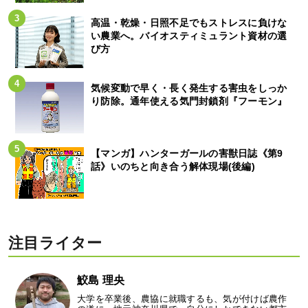
高温・乾燥・日照不足でもストレスに負けな
い農業へ。バイオスティミュラント資材の選
び方
気候変動で早く・長く発生する害虫をしっか
り防除。通年使える気門封鎖剤『フーモン』
【マンガ】ハンターガールの害獣日誌《第9
話》いのちと向き合う解体現場(後編)
注目ライター
鮫島 理央
大学を卒業後、農協に就職するも、気が付けば農作