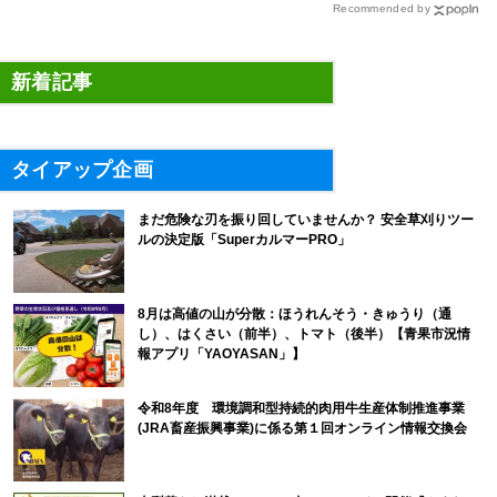
Recommended by
新着記事
タイアップ企画
まだ危険な刃を振り回していませんか？ 安全草刈りツー
ルの決定版「SuperカルマーPRO」
8月は高値の山が分散：ほうれんそう・きゅうり（通
し）、はくさい（前半）、トマト（後半）【青果市況情
報アプリ「YAOYASAN」】
令和8年度 環境調和型持続的肉用牛生産体制推進事業
(JRA畜産振興事業)に係る第１回オンライン情報交換会