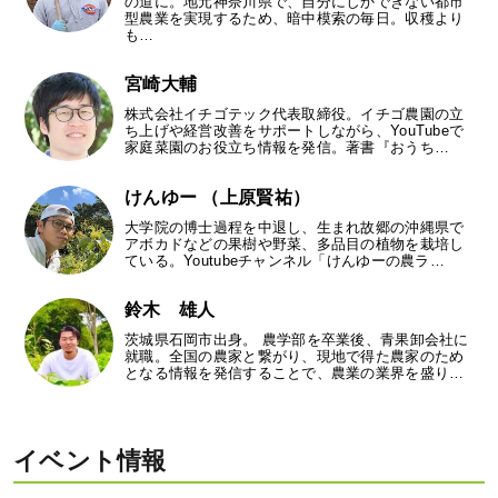
の道に。地元神奈川県で、自分にしかできない都市
型農業を実現するため、暗中模索の毎日。収穫より
も…
宮崎大輔
株式会社イチゴテック代表取締役。イチゴ農園の立
ち上げや経営改善をサポートしながら、YouTubeで
家庭菜園のお役立ち情報を発信。著書『おうち…
けんゆー （上原賢祐）
大学院の博士過程を中退し、生まれ故郷の沖縄県で
アボカドなどの果樹や野菜、多品目の植物を栽培し
ている。Youtubeチャンネル「けんゆーの農ラ…
鈴木 雄人
茨城県石岡市出身。 農学部を卒業後、青果卸会社に
就職。全国の農家と繋がり、現地で得た農家のため
となる情報を発信することで、農業の業界を盛り…
イベント情報