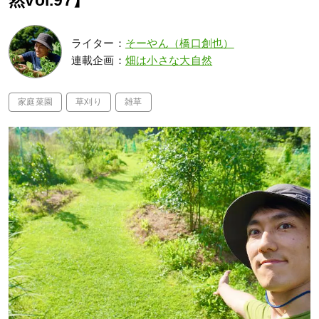
然vol.97】
ライター：
そーやん（橋口創也）
連載企画：
畑は小さな大自然
家庭菜園
草刈り
雑草