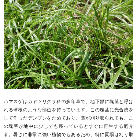
ハマスゲはカヤツリグサ科の多年草で、地下部に塊茎と呼ば
れる球根のような部位を持っています。この塊茎に光合成を
して作ったデンプンをためており、葉が刈り取られても、こ
の塊茎が地中に少しでも残っているとすぐに再生する厄介
者。暑さに非常に強い植物でもあるため、特に夏場は刈り取