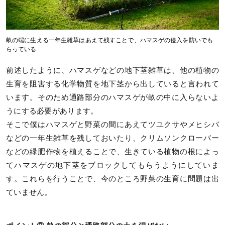
畝の端に生える一年生雑草はあえて残すことで、ハマスゲの侵入を防いでも
らっている
前述したように、ハマスゲなどの地下茎雑草は、他の植物の
生育を阻害する化学物質を地下茎から出していると言われて
います。そのため通路部分のハマスゲが畝の中に入らないよ
うにする必要があります。
そこで僕はハマスゲと野菜の間にあえてツユクサやメヒシバ
などの一年生雑草を残しておいたり、クリムソンクローバー
などの緑肥作物を植えることで、生きている植物の根によっ
てハマスゲの地下茎をブロックしてもらうようにしていま
す。これらを行うことで、今のところ野菜の生育に問題は出
ていません。