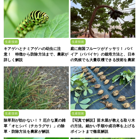
生産技術
生産技術
キアゲハとナミアゲハの幼虫に注
庭に南国フルーツがドッサリ！ パパ
意！ 特徴から防除方法まで、農家が
イア（パパイヤ）の栽培方法と、日本
詳しく解説
の気候でも大量収穫できる技術を農家
が解説
生産技術
生産技術
除草剤が効かない！？ 厄介な夏の雑
【写真で解説】苗木屋が教える取り木
草「オヒシバ（チカラグサ）」の除
の方法。細かい手順や成功率を上げる
草・防除方法を農家が解説
ポイントまで徹底解説