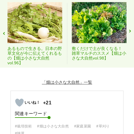
あるもので生きる。日本の野
敷くだけで土が良くなる！
草文化が今に伝えてくれるも
雑草マルチのススメ【畑は小
の【畑は小さな大自然
さな大自然vol.98】
vol.96】
「畑は小さな大自然」
+21
関連キーワード
#栽培技術
#畑は小さな大自然
#家庭菜園
#草刈り
#雑草