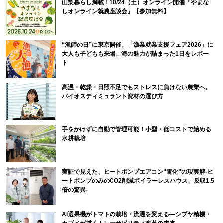
山梨暮らし満載！10/24（土）オンライン開催『やまな
しオンライン就農座談会』【参加無料】
“漁師の日”に東京開催。「漁業就業支援フェア2026」に
大人も子どもも来場。海の魅力が詰まった1日をレポー
ト
高温・乾燥・日照不足でもストレスに負けない農業へ。
バイオスティミュラント資材の選び方
手をかけずに自動で管理可能！小型・低コストで始める
水耕栽培
実証で見えた、ヒートポンプエアコン“電化”の現実解-ヒ
ートポンプのみのCO2削減ボイラーレスハウス、反収1.5
倍の驚異-
AI選果機がトマトの栽培・流通を変える―シブヤ精機・