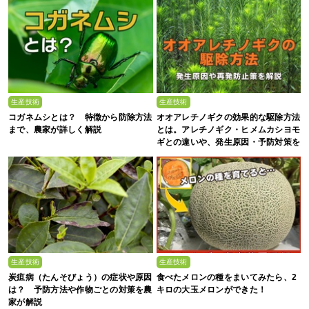
生産技術
生産技術
コガネムシとは？ 特徴から防除方法
オオアレチノギクの効果的な駆除方法
まで、農家が詳しく解説
とは。アレチノギク・ヒメムカシヨモ
ギとの違いや、発生原因・予防対策を
解説
生産技術
生産技術
炭疽病（たんそびょう）の症状や原因
食べたメロンの種をまいてみたら、2
は？ 予防方法や作物ごとの対策を農
キロの大玉メロンができた！
家が解説