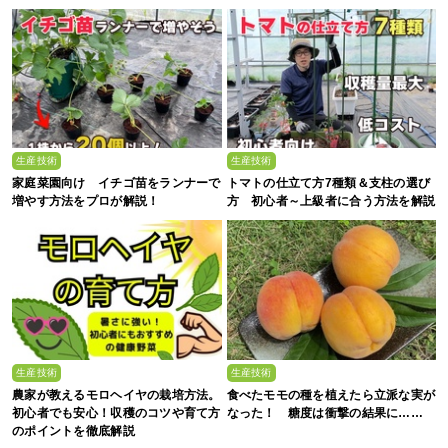
生産技術
生産技術
家庭菜園向け イチゴ苗をランナーで
トマトの仕立て方7種類＆支柱の選び
増やす方法をプロが解説！
方 初心者～上級者に合う方法を解説
生産技術
生産技術
農家が教えるモロヘイヤの栽培方法。
食べたモモの種を植えたら立派な実が
初心者でも安心！収穫のコツや育て方
なった！ 糖度は衝撃の結果に……
のポイントを徹底解説