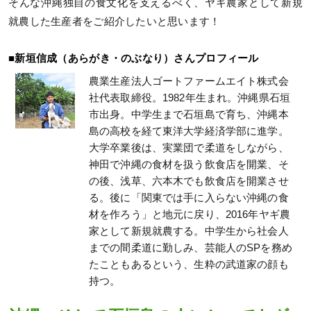
そんな沖縄独自の食文化を支えるべく、ヤギ農家として新規
就農した生産者をご紹介したいと思います！
■新垣信成（あらがき・のぶなり）さんプロフィール
農業生産法人ゴートファームエイト株式会
社代表取締役。1982年生まれ。沖縄県石垣
市出身。中学生まで石垣島で育ち、沖縄本
島の高校を経て東洋大学経済学部に進学。
大学卒業後は、実業団で柔道をしながら、
神田で沖縄の食材を扱う飲食店を開業、そ
の後、浅草、六本木でも飲食店を開業させ
る。後に「関東では手に入らない沖縄の食
材を作ろう」と地元に戻り、2016年ヤギ農
家として新規就農する。中学生から社会人
までの間柔道に勤しみ、芸能人のSPを務め
たこともあるという、生粋の武道家の顔も
持つ。