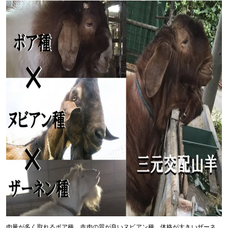
肉量が多く取れるボア種、赤肉の質が良いヌビアン種、体格が大きいザーネ