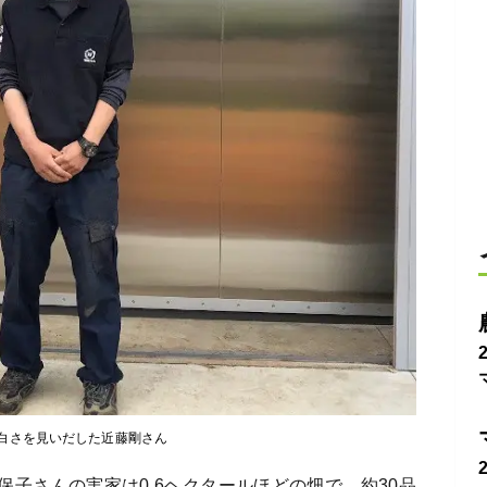
白さを見いだした近藤剛さん
子さんの実家は0.6ヘクタールほどの畑で、約30品