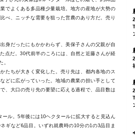
農業でよくある多品種少量栽培。地方の産地が大勢の
と比べ、ニッチな需要を狙った営農のあり方だ。売り
の出身だったにもかかわらず、美保子さんの父親が自
た点だ。30代前半のころには、自然と近藤さんが経
た。
のかたちが大きく変化した。売り先は、都内各地のス
ーなどに広がっていった。地域の農業の担い手として
方で、大口の売り先の要望に応える過程で、品目数は
タール。5年後には10ヘクタールに拡大すると見込ん
ネギなど6品目。いずれ就農時の10分の1の3品目ま