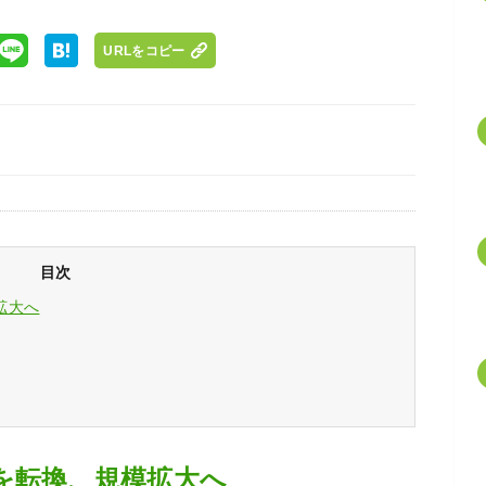
URLをコピー
目次
拡大へ
を転換、規模拡大へ