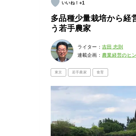
+1
多品種少量栽培から経
う若手農家
ライター：
吉田 忠則
連載企画：
農業経営のヒ
東京
若手農家
食育