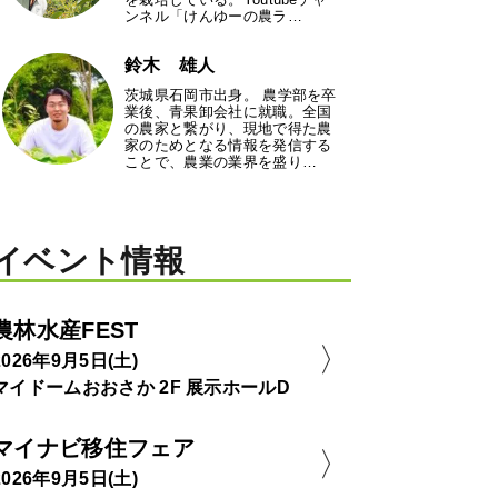
ンネル「けんゆーの農ラ…
鈴木 雄人
茨城県石岡市出身。 農学部を卒
業後、青果卸会社に就職。全国
の農家と繋がり、現地で得た農
家のためとなる情報を発信する
ことで、農業の業界を盛り…
イベント情報
農林水産FEST
2026年9月5日(土)
マイドームおおさか 2F 展示ホールD
マイナビ移住フェア
2026年9月5日(土)