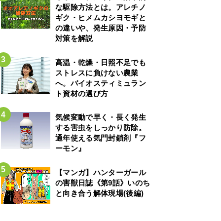
な駆除方法とは。アレチノ
ギク・ヒメムカシヨモギと
の違いや、発生原因・予防
対策を解説
高温・乾燥・日照不足でも
ストレスに負けない農業
へ。バイオスティミュラン
ト資材の選び方
気候変動で早く・長く発生
する害虫をしっかり防除。
通年使える気門封鎖剤『フ
ーモン』
【マンガ】ハンターガール
の害獣日誌《第9話》いのち
と向き合う解体現場(後編)