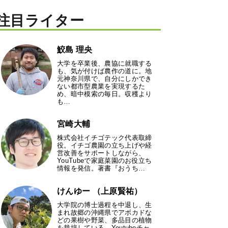
注目ライター
鮫島 理央
大学を卒業後、農協に就職する
も、気が付けば農作の道に。地
元神奈川県で、自分にしかでき
ない都市型農業を実現するた
め、暗中模索の毎日。収穫より
も…
宮崎大輔
株式会社イチゴテック代表取締
役。イチゴ農園の立ち上げや経
営改善をサポートしながら、
YouTubeで家庭菜園のお役立ち
情報を発信。著書『おうち…
けんゆー （上原賢祐）
大学院の博士過程を中退し、生
まれ故郷の沖縄県でアボカドな
どの果樹や野菜、多品目の植物
を栽培している。Youtubeチャ