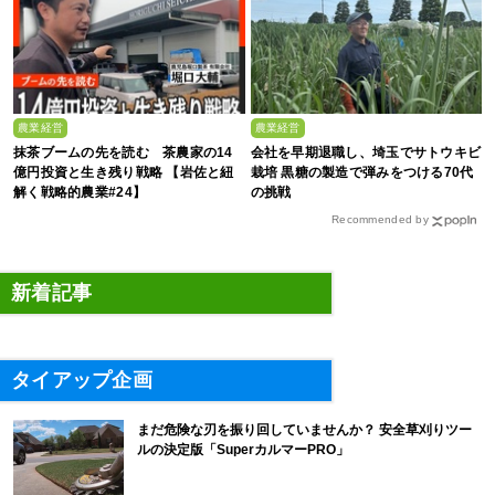
農業経営
農業経営
抹茶ブームの先を読む 茶農家の14
会社を早期退職し、埼玉でサトウキビ
億円投資と生き残り戦略 【岩佐と紐
栽培 黒糖の製造で弾みをつける70代
解く戦略的農業#24】
の挑戦
Recommended by
新着記事
タイアップ企画
まだ危険な刃を振り回していませんか？ 安全草刈りツー
ルの決定版「SuperカルマーPRO」