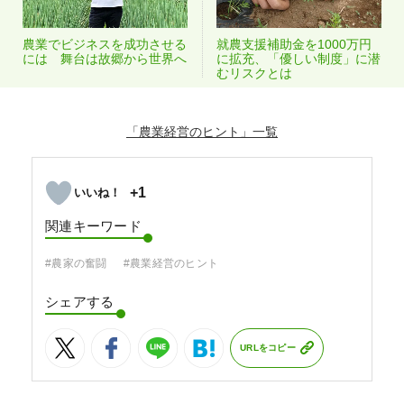
農業でビジネスを成功させる
就農支援補助金を1000万円
には 舞台は故郷から世界へ
に拡充、「優しい制度」に潜
むリスクとは
「農業経営のヒント」
+1
関連キーワード
#農家の奮闘
#農業経営のヒント
シェアする
URLをコピー