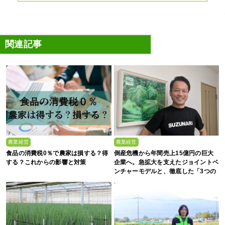
関連記事
農業経営
農業経営
食品の消費税0％で農家は損する？得
倒産危機から年間売上15億円の巨大
する？これからの影響と対策
企業へ。急拡大を支えたジョイントベ
ンチャーモデルと、徹底した「3つの
ルール」