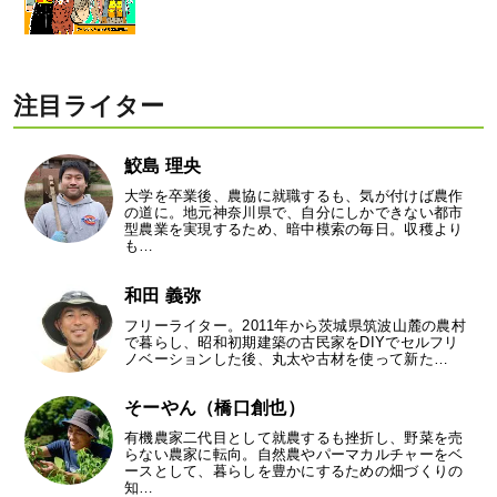
注目ライター
鮫島 理央
大学を卒業後、農協に就職するも、気が付けば農作
の道に。地元神奈川県で、自分にしかできない都市
型農業を実現するため、暗中模索の毎日。収穫より
も…
和田 義弥
フリーライター。2011年から茨城県筑波山麓の農村
で暮らし、昭和初期建築の古民家をDIYでセルフリ
ノベーションした後、丸太や古材を使って新た…
そーやん（橋口創也）
有機農家二代目として就農するも挫折し、野菜を売
らない農家に転向。自然農やパーマカルチャーをベ
ースとして、暮らしを豊かにするための畑づくりの
知…