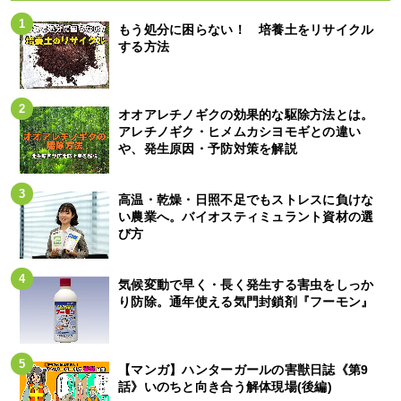
もう処分に困らない！ 培養土をリサイクル
する方法
オオアレチノギクの効果的な駆除方法とは。
アレチノギク・ヒメムカシヨモギとの違い
や、発生原因・予防対策を解説
高温・乾燥・日照不足でもストレスに負けな
い農業へ。バイオスティミュラント資材の選
び方
気候変動で早く・長く発生する害虫をしっか
り防除。通年使える気門封鎖剤『フーモン』
【マンガ】ハンターガールの害獣日誌《第9
話》いのちと向き合う解体現場(後編)