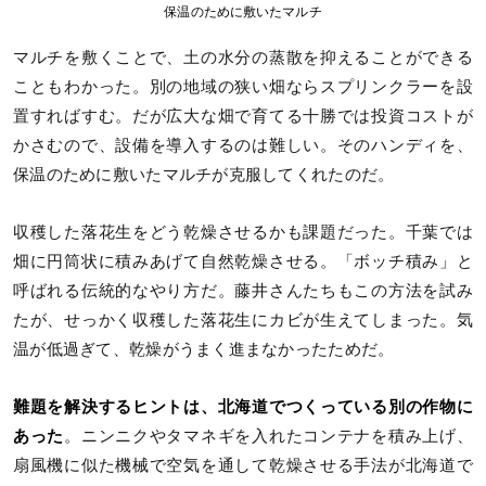
保温のために敷いたマルチ
マルチを敷くことで、土の水分の蒸散を抑えることができる
こともわかった。別の地域の狭い畑ならスプリンクラーを設
置すればすむ。だが広大な畑で育てる十勝では投資コストが
かさむので、設備を導入するのは難しい。そのハンディを、
保温のために敷いたマルチが克服してくれたのだ。
収穫した落花生をどう乾燥させるかも課題だった。千葉では
畑に円筒状に積みあげて自然乾燥させる。「ボッチ積み」と
呼ばれる伝統的なやり方だ。藤井さんたちもこの方法を試み
たが、せっかく収穫した落花生にカビが生えてしまった。気
温が低過ぎて、乾燥がうまく進まなかったためだ。
難題を解決するヒントは、北海道でつくっている別の作物に
あった
。ニンニクやタマネギを入れたコンテナを積み上げ、
扇風機に似た機械で空気を通して乾燥させる手法が北海道で