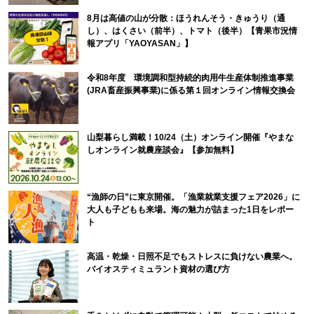
8月は高値の山が分散：ほうれんそう・きゅうり（通
し）、はくさい（前半）、トマト（後半）【青果市況情
報アプリ「YAOYASAN」】
令和8年度 環境調和型持続的肉用牛生産体制推進事業
(JRA畜産振興事業)に係る第１回オンライン情報交換会
山梨暮らし満載！10/24（土）オンライン開催『やまな
しオンライン就農座談会』【参加無料】
“漁師の日”に東京開催。「漁業就業支援フェア2026」に
大人も子どもも来場。海の魅力が詰まった1日をレポー
ト
高温・乾燥・日照不足でもストレスに負けない農業へ。
バイオスティミュラント資材の選び方