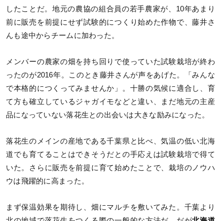
したことだ。地元の農協の組合員の若手農家が、10年あまり
前に販売を前提にせず試験的につくり始めた作物で、藤井さ
んも途中からチームに加わった。
メンバーの農家の畑を持ち回りで使っていた試験栽培が終わ
ったのが2016年。このとき藤井さんが声をあげた。「みんな
で本格的につくってみませんか」。十勝の気候に適合し、育
て方も確立しているジャガイモなどと違い、まだ地元の主産
品になっていない落花生との出会いは大きな励みになった。
落花生のメインの産地である千葉県と比べ、気温の低い北海
道でも育てることはできそうだとの手応えは試験栽培で得て
いた。さらに販売を前提に育て始めたことで、栽培のノウハ
ウは飛躍的に高まった。
まず保温効果を期待し、畑にマルチを敷いてみた。千葉より
北の地域で落花生をつくる際の一般的な方法だ。だが
北海道