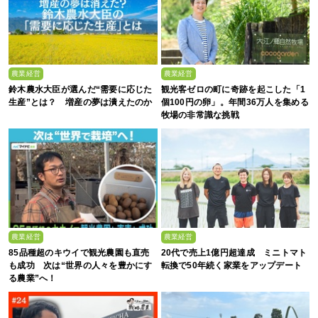
農業経営
農業経営
鈴木農水大臣が選んだ“需要に応じた
観光客ゼロの町に奇跡を起こした「1
生産”とは？ 増産の夢は潰えたのか
個100円の卵」。年間36万人を集める
牧場の非常識な挑戦
農業経営
農業経営
85品種超のキウイで観光農園も直売
20代で売上1億円超達成 ミニトマト
も成功 次は“世界の人々を豊かにす
転換で50年続く家業をアップデート
る農業”へ！