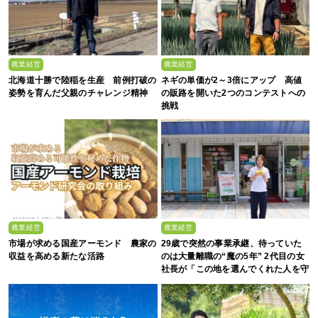
農業経営
農業経営
北海道十勝で陸稲を生産 前例打破の
ネギの単価が2～3倍にアップ 高値
姿勢を育んだ父親のチャレンジ精神
の販路を開いた2つのコンテストへの
挑戦
農業経営
農業経営
市場が求める国産アーモンド 農家の
29歳で突然の事業承継、待っていた
収益を高める新たな活路
のは大量離職の“魔の5年” 2代目の女
社長が「この地を選んでくれた人を守
る」と誓った日