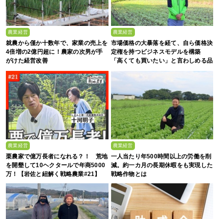
農業経営
農業経営
就農から僅か十数年で、家業の売上を
市場価格の大暴落を経て、自ら価格決
4倍増の2億円超に！農家の次男が手
定権を持つビジネスモデルを構築
がけた経営改善
「高くても買いたい」と言わしめる品
質を生み出すのは
農業経営
農業経営
栗農家で億万長者になれる？！ 荒地
一人当たり年500時間以上の労働を削
を開墾して10ヘクタールで年商5000
減。約一カ月の長期休暇をも実現した
万！【岩佐と紐解く戦略農業#21】
戦略作物とは