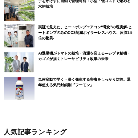
手をかけずに自動で管理可能！小型・低コストで始める
水耕栽培
実証で見えた、ヒートポンプエアコン“電化”の現実解-ヒ
ートポンプのみのCO2削減ボイラーレスハウス、反収1.5
倍の驚異-
AI選果機がトマトの栽培・流通を変える―シブヤ精機・
カゴメが描くトレーサビリティ改革の未来
気候変動で早く・長く発生する害虫をしっかり防除。通
年使える気門封鎖剤『フーモン』
人気記事ランキング