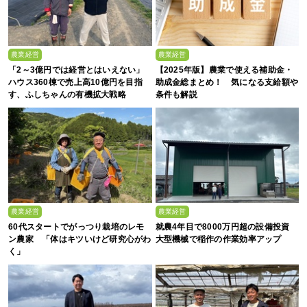
農業経営
農業経営
「2～3億円では経営とはいえない」
【2025年版】農業で使える補助金・
ハウス360棟で売上高10億円を目指
助成金総まとめ！ 気になる支給額や
す、ふしちゃんの有機拡大戦略
条件も解説
農業経営
農業経営
60代スタートでがっつり栽培のレモ
就農4年目で8000万円超の設備投資
ン農家 「体はキツいけど研究心がわ
大型機械で稲作の作業効率アップ
く」