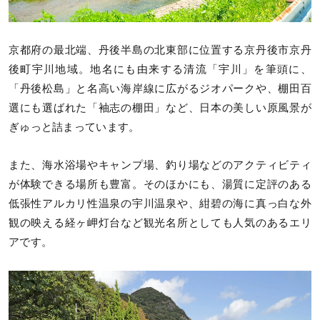
京都府の最北端、丹後半島の北東部に位置する京丹後市京丹
後町宇川地域。地名にも由来する清流「宇川」を筆頭に、
「丹後松島」と名高い海岸線に広がるジオパークや、棚田百
選にも選ばれた「袖志の棚田」など、日本の美しい原風景が
ぎゅっと詰まっています。
また、海水浴場やキャンプ場、釣り場などのアクティビティ
が体験できる場所も豊富。そのほかにも、湯質に定評のある
低張性アルカリ性温泉の宇川温泉や、紺碧の海に真っ白な外
観の映える経ヶ岬灯台など観光名所としても人気のあるエリ
アです。