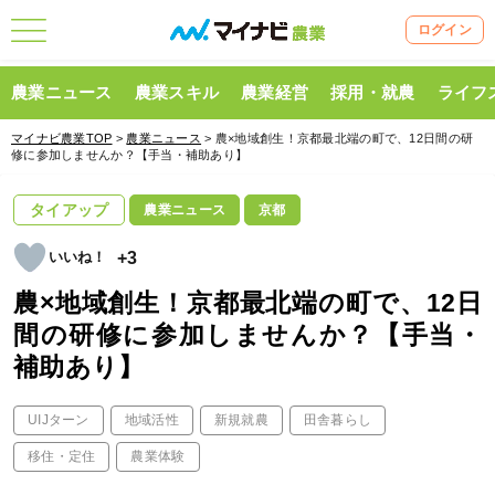
ログイン
農業ニュース
農業スキル
農業経営
採用・就農
ライフ
マイナビ農業TOP
>
農業ニュース
> 農×地域創生！京都最北端の町で、12日間の研
修に参加しませんか？【手当・補助あり】
タイアップ
農業ニュース
京都
+3
農×地域創生！京都最北端の町で、12日
間の研修に参加しませんか？【手当・
補助あり】
UIJターン
地域活性
新規就農
田舎暮らし
移住・定住
農業体験