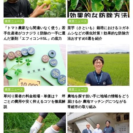
農業ニュース
農業ニュース
「トマト農家なら間違いなく使う」若
里芋（さといも）栽培におけるコガネ
手生産者がコナジラミ防除の一手に選
ムシなどの害虫対策！効果的な防除方
んだ新剤「エフィコン®SL」の底力
法おすすめ5選を紹介
農業ニュース
農業ニュース
草刈り業者の料金相場・単価は？ 坪
農地を探す担い手に地域の情報をどう
ごとの費用や安く抑えるコツを徹底解
届けるか 農地マッチングにつながる
説
常総市の取り組み