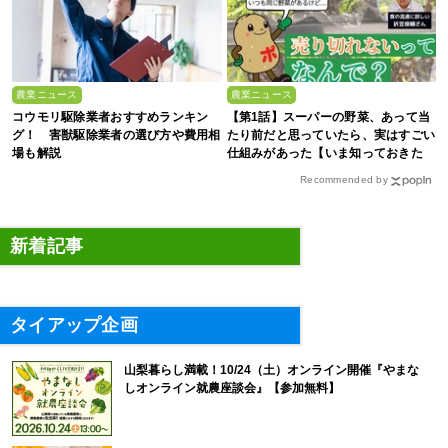
農業ニュース
農業ニュース
コウモリ駆除業者おすすめランキン
【第1話】スーパーの野菜、あって当
グ！ 害獣駆除業者の選び方や費用相
たり前だと思っていたら、実はすごい
場も解説
仕組みがあった【いま知っておきた
い、これからの”食”の話】
Recommended by
新着記事
タイアップ企画
山梨暮らし満載！10/24（土）オンライン開催『やまな
しオンライン就農座談会』【参加無料】