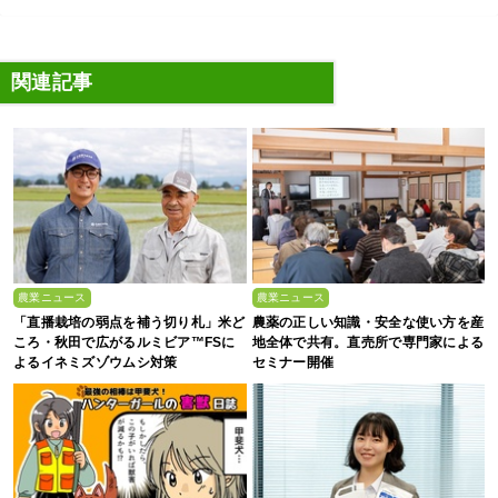
関連記事
農業ニュース
農業ニュース
「直播栽培の弱点を補う切り札」米ど
農薬の正しい知識・安全な使い方を産
ころ・秋田で広がるルミビア™FSに
地全体で共有。直売所で専門家による
よるイネミズゾウムシ対策
セミナー開催