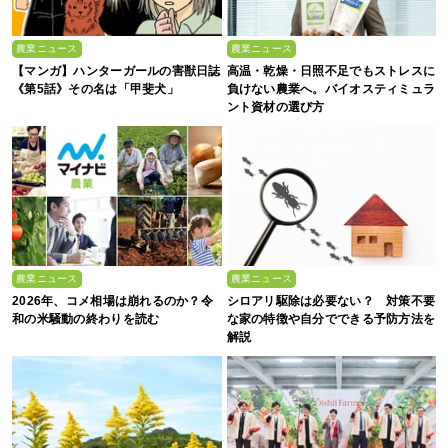
農業ニュース
農業ニュース
【マンガ】ハンターガールの害獣日誌
高温・乾燥・日照不足でもストレスに
《第5話》その名は「甲斐犬」
負けない農業へ。バイオスティミュラ
ント資材の選び方
農業ニュース
農業ニュース
2026年、コメ相場は崩れるのか？令
シロアリ駆除は必要ない？ 対策不要
和の米騒動の終わりを読む
な家の特徴や自分でできる予防方法を
解説