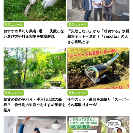
農業ニュース
農業ニュース
おすすめ草刈り業者3選！ 失敗しな
「失敗しない」から「成功する」水耕
い選び方や料金相場を徹底解説
栽培キットへ進化！『supotta』の大
きな挑戦とは
農業ニュース
農業ニュース
賃貸の庭の草刈り・手入れは誰の義
今年のヒット商品を深掘り「スーパー
務？ 物件別の対応やおすすめ業者を
うね草取りまーVA」
紹介