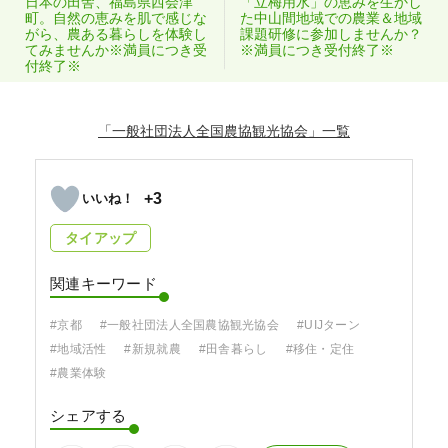
日本の田舎、福島県西会津
「立梅用水」の恵みを生かし
町。自然の恵みを肌で感じな
た中山間地域での農業＆地域
がら、農ある暮らしを体験し
課題研修に参加しませんか？
てみませんか※満員につき受
※満員につき受付終了※
付終了※
「一般社団法人全国農協観光協会」
+3
タイアップ
関連キーワード
#京都
#一般社団法人全国農協観光協会
#UIJターン
#地域活性
#新規就農
#田舎暮らし
#移住・定住
#農業体験
シェアする