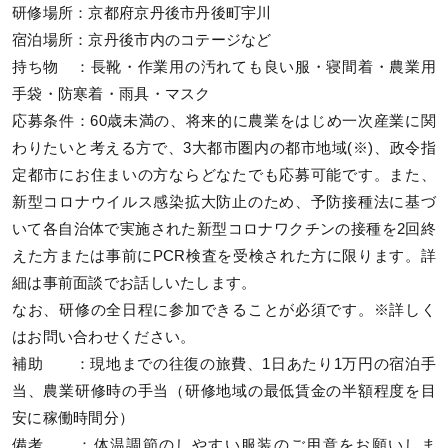
研修場所：京都府京丹後市丹後町宇川
宿泊場所：京丹後市内のコテージなど
持ち物 ：長靴・作業用の汚れても良い服・寝間着・農業用
手袋・防寒着・雨具・マスク
応募条件：60歳未満の、将来的に農業をはじめ一次産業に関
わりたいと考える方で、3大都市圏内の都市地域(※)、政令指
定都市にお住まいの方ならどなたでも応募可能です。また、
新型コロナウイルス感染拡大防止のため、予防接種法に基づ
いて各自治体で実施された新型コロナワクチンの接種を2回終
えた方または事前にPCR検査を受検された方に限ります。詳
細は事前面談でお話しいたします。
なお、研修の全日程に参加できることが必須です。※詳しく
はお問い合わせください。
補助 ：現地までの往復の旅費、1日あたり1万円の宿泊手
当、農業研修時の手当（研修地域の最低賃金の半額程度を目
安に稼働時間分）
備考 ：体温調節のしやすい服装のご用意をお願いしま