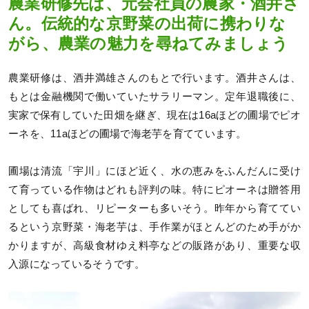
農業研修先は、元会社員の農家・酒井さ
ん。伝統的な京野菜の出荷に携わりな
がら、農業の魅力を尋ねてみましょう
農業研修は、酒井満雄さんのもとで行います。酒井さんは、
もとは金融機関で働いていたサラリーマン。定年退職後に、
実家で保有していた田畑を継ぎ、現在は16aほどの圃場でピオ
ーネを、11aほどの圃場で海老芋を育てています。
圃場は清流「宇川」にほど近く、水の恵みをふんだんに受け
て育っている作物はどれも評判の味。特にピオーネは贈答用
としても喜ばれ、リピーターも多いそう。昨年から育ててい
るという京野菜・海老芋は、手作業がほとんどのため手がか
かりますが、高級食材ゆえ料亭などの販路があり、重要な収
入源になっているそうです。