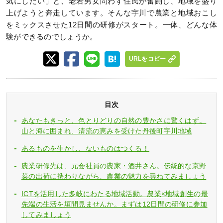
気にしたい」と、老若男女問わず住民が奮闘し、地域を盛り
上げようと奔走しています。そんな宇川で農業と地域おこし
をミックスさせた12日間の研修がスタート。一体、どんな体
験ができるのでしょうか。
URLをコピー
目次
あなたもきっと、色とりどりの自然の豊かさに驚くはず。
山と海に囲まれ、清流の恵みを受けた丹後町宇川地域
あるものを生かし、ないものはつくる！
農業研修先は、元会社員の農家・酒井さん。伝統的な京野
菜の出荷に携わりながら、農業の魅力を尋ねてみましょう
ICTを活用した多岐にわたる地域活動。農業×地域創生の最
先端の生活を垣間見ませんか。まずは12日間の研修に参加
してみましょう