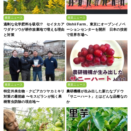
農業ニュース
農業ニュース
過剰な化学肥料を吸収!? セイタカア
Oishii Farm、東京にオープンイノベ
ワダチソウが耕作放棄地で増える理由
ーションセンターを開所 日本の技術
と対策
で世界市場へ
農業ニュース
農業ニュース
特定外来生物・クビアカツヤカミキリ
農研機構が生み出した新たなブドウ
対策の最前線 〜モスピランが拓く果
「サニーハート」とはどんな品種なの
樹害虫防除の現在地〜
か