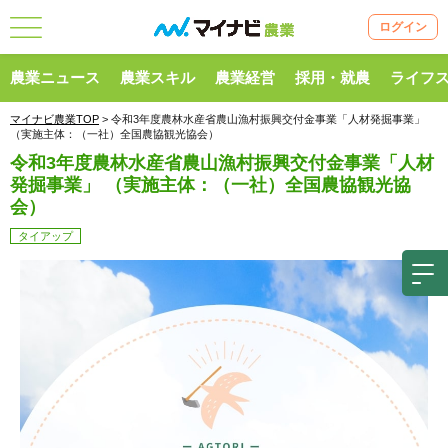
ログイン
農業ニュース
農業スキル
農業経営
採用・就農
ライフ
マイナビ農業TOP
> 令和3年度農林⽔産省農⼭漁村振興交付⾦事業「⼈材発掘事業」
（実施主体：（⼀社）全国農協観光協会）
令和3年度農林⽔産省農⼭漁村振興交付⾦事業「⼈材
発掘事業」 （実施主体：（⼀社）全国農協観光協
会）
タイアップ