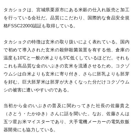
タカショクは、宮城県栗原市にある米穀の仕入れ販売と加工
を行っている会社だ。品質にこだわり、国際的な食品安全規
格FSSC22000認証も取得している。
タカショクの特徴は玄米の取り扱いによく表れている。国内
で初めて導入された玄米の殺卵殺菌装置を有する他、倉庫の
温度も10℃と一般の米よりも5℃低くしているほどだ。それも
これも高品質な金のいぶきの玄米を流通させるため。コクゾ
ウムシは白米よりも玄米に寄り付き、さらに胚乳よりも胚芽
を好む。巨大胚芽米は胚芽が大きくなった分だけコクゾウム
シの被害に遭いやすいのである。
当初から金のいぶきの普及に関わってきた社長の佐藤貴之
（さとう・たかゆき）さんに話を聞いた。なお、佐藤さんは
五ツ星お米マイスターであり、大手電機メーカーの電気炊飯
器開発にも協力している。