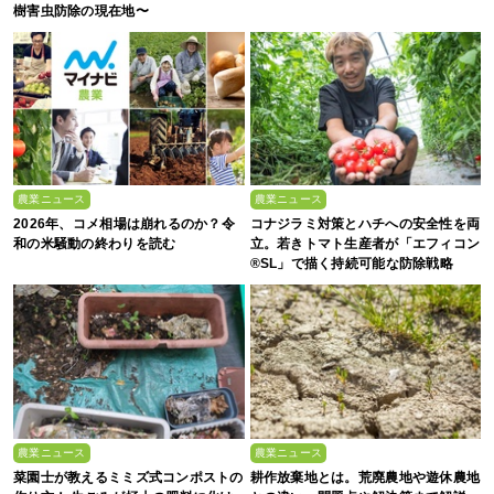
樹害虫防除の現在地〜
農業ニュース
農業ニュース
2026年、コメ相場は崩れるのか？令
コナジラミ対策とハチへの安全性を両
和の米騒動の終わりを読む
立。若きトマト生産者が「エフィコン
®SL」で描く持続可能な防除戦略
農業ニュース
農業ニュース
菜園士が教えるミミズ式コンポストの
耕作放棄地とは。荒廃農地や遊休農地