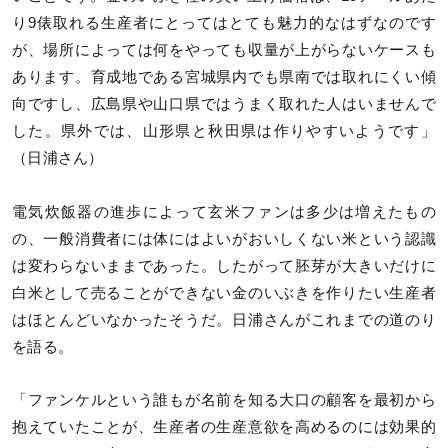
り9俵取れる生産者にとってはとても魅力的なはずなのです
が、場所によっては何をやっても収量が上がらないケースも
あります。育成地である宮城県内でも県南では取れにくい傾
向ですし、広島県や山口県ではうまく取れた人はいませんで
した。県外では、山形県と秋田県は作りやすいようです」
（日浦さん）
電気炊飯器の進歩によって玄米ファンは多少は増えたもの
の、一般消費者には体にはよいがおいしくない米という認識
は変わらないままであった。したがって胚芽が大きいだけに
白米として売ることができない金のいぶきを作りたい生産者
はほとんどいなかったそうだ。日浦さんがこれまでの道のり
を語る。
「ファンケルという誰もが名前を知る大口の顧客を最初から
抱えていたことが、生産者の生産意欲を高めるのには効果的