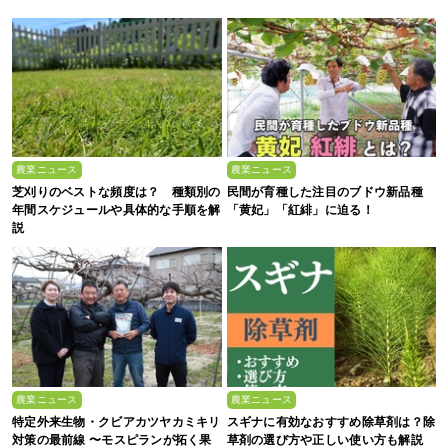
農業ニュース
農業ニュース
芝刈りのベストな頻度は？ 種類別の
民間が育種した注目のブドウ新品種
年間スケジュールや具体的な手順を解
「黄妃」「紅緋」に迫る！
説
農業ニュース
農業ニュース
特定外来生物・クビアカツヤカミキリ
スギナに有効なおすすめ除草剤は？除
対策の最前線 〜モスピランが拓く果
草剤の選び方や正しい使い方も解説