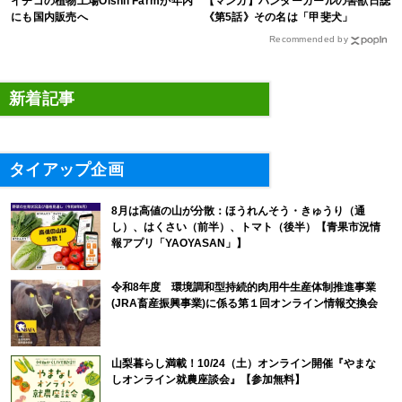
イチゴの植物工場Oishii Farmが年内
【マンガ】ハンターガールの害獣日誌
にも国内販売へ
《第5話》その名は「甲斐犬」
Recommended by
新着記事
タイアップ企画
8月は高値の山が分散：ほうれんそう・きゅうり（通
し）、はくさい（前半）、トマト（後半）【青果市況情
報アプリ「YAOYASAN」】
令和8年度 環境調和型持続的肉用牛生産体制推進事業
(JRA畜産振興事業)に係る第１回オンライン情報交換会
山梨暮らし満載！10/24（土）オンライン開催『やまな
しオンライン就農座談会』【参加無料】