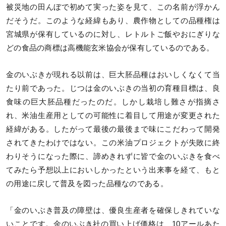
被災地の田んぼで初めて実った姿を見て、この名前が浮かん
だそうだ。このような経緯もあり、農作物としての品種権は
宮城県が保有しているのに対し、レトルトご飯やおにぎりな
どの食品の商標は高機能玄米協会が保有しているのである。
金のいぶきが現れる以前は、巨大胚品種はおいしくなくて当
たり前であった。じつは金のいぶきの当初の育種目標は、良
食味の巨大胚品種だったのだ。しかし栽培し難さが指摘さ
れ、米油生産用としての可能性に着目して用途が変更された
経緯がある。したがって最後の最後まで味にこだわって開発
されてきたわけではない。この米油プロジェクトが失敗に終
わりそうになった際に、諦めきれずに皆で金のいぶきを食べ
てみたら予想以上においしかったという出来事を経て、もと
の用途に戻して普及を図った品種なのである。
「金のいぶき普及の障壁は、優良生産者を確保しきれていな
いことです。金のいぶき社の買い上げ価格は、10アールあた