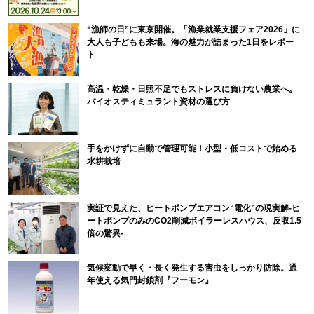
“漁師の日”に東京開催。「漁業就業支援フェア2026」に
大人も子どもも来場。海の魅力が詰まった1日をレポー
ト
高温・乾燥・日照不足でもストレスに負けない農業へ。
バイオスティミュラント資材の選び方
手をかけずに自動で管理可能！小型・低コストで始める
水耕栽培
実証で見えた、ヒートポンプエアコン“電化”の現実解-ヒ
ートポンプのみのCO2削減ボイラーレスハウス、反収1.5
倍の驚異-
気候変動で早く・長く発生する害虫をしっかり防除。通
年使える気門封鎖剤『フーモン』