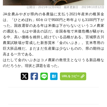
公開日：
2021年12月09日
最終更新日：
2023年10月12日
JA全農みやぎが県内の各農協に支払う2021年産米の概算金
は、「ひとめぼれ」60キロで9500円と昨年よりも3100円下が
った。国政選挙のある年は米価は下がらないというコメ農家
の通説も、もはや過去の話だ。全国各地で米価危機が騒がれ
る中、高い価格を維持し続けている品種がある。宮城県古川
農業試験場が育成した新形質米「金のいぶき」。玄米専用の
巨大胚品種だ。まだまだ生産量は少ないものの、県の期待は
高まる一方である。
はたして金のいぶきはコメ農家の救世主となりうる新品種な
のだろうか。現状と課題を追った。
URLをコピー