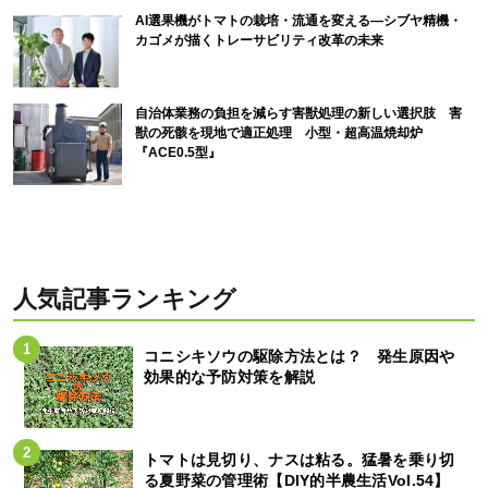
AI選果機がトマトの栽培・流通を変える―シブヤ精機・
カゴメが描くトレーサビリティ改革の未来
自治体業務の負担を減らす害獣処理の新しい選択肢 害
獣の死骸を現地で適正処理 小型・超高温焼却炉
『ACE0.5型』
人気記事ランキング
コニシキソウの駆除方法とは？ 発生原因や
効果的な予防対策を解説
トマトは見切り、ナスは粘る。猛暑を乗り切
る夏野菜の管理術【DIY的半農生活Vol.54】