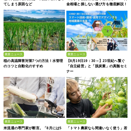
てしまう原因など
金相場と損しない選び方を徹底解説！
農業ニュース
農業ニュース
稲の高温障害対策7つの方法！水管理
【8月19日19：30～】23世紀へ繋ぐ
のコツと自動化のすすめ
「自立経営」と「脱炭素」の真髄セミ
ナー
農業ニュース
農業ニュース
米流通の専門家が断言。「8月には5
「トマト農家なら間違いなく使う」若