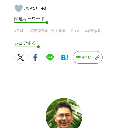
+2
関連キーワード
#宮城
#育種家目線で見る農業
#コメ
#品種改良
シェアする
URLをコピー