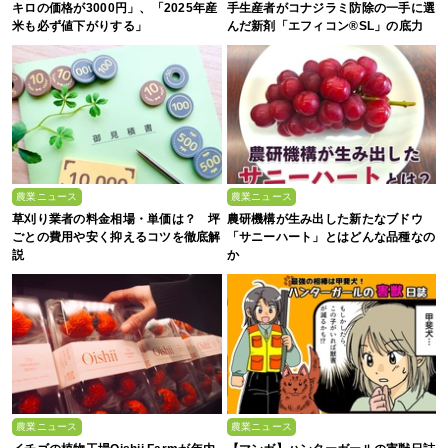
キロの価格が3000円」、「2025年産
手生産者がコナジラミ防除の一手に選
米も必ず値下がりする」
んだ新剤「エフィコン®SL」の底力
農業ニュース
農業ニュース
草刈り業者の料金相場・単価は？ 坪
農研機構が生み出した新たなブドウ
ごとの費用や安く抑えるコツを徹底解
「サニーハート」とはどんな品種なの
説
か
農業ニュース
農業ニュース