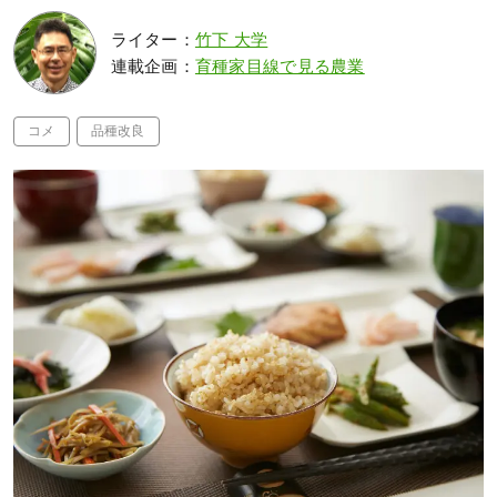
ライター：
竹下 大学
連載企画：
育種家目線で見る農業
コメ
品種改良