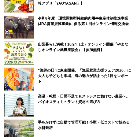
報アプリ「YAOYASAN」】
令和8年度 環境調和型持続的肉用牛生産体制推進事業
(JRA畜産振興事業)に係る第１回オンライン情報交換会
山梨暮らし満載！10/24（土）オンライン開催『やまな
しオンライン就農座談会』【参加無料】
“漁師の日”に東京開催。「漁業就業支援フェア2026」に
大人も子どもも来場。海の魅力が詰まった1日をレポー
ト
高温・乾燥・日照不足でもストレスに負けない農業へ。
バイオスティミュラント資材の選び方
手をかけずに自動で管理可能！小型・低コストで始める
水耕栽培