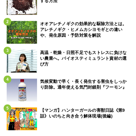
する方法
オオアレチノギクの効果的な駆除方法とは。
アレチノギク・ヒメムカシヨモギとの違い
や、発生原因・予防対策を解説
高温・乾燥・日照不足でもストレスに負けな
い農業へ。バイオスティミュラント資材の選
び方
気候変動で早く・長く発生する害虫をしっか
り防除。通年使える気門封鎖剤『フーモン』
【マンガ】ハンターガールの害獣日誌《第9
話》いのちと向き合う解体現場(後編)