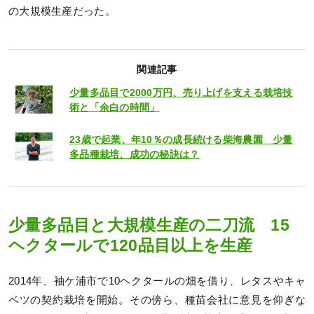
の大規模生産だった。
関連記事
少量多品目で2000万円、売り上げを支える栽培技
術と「余白の時間」
23歳で起業、年10％の成長続ける柴海農園 少量
多品種栽培、成功の秘訣は？
少量多品目と大規模生産の二刀流 15
ヘクタールで120品目以上を生産
2014年、袖ケ浦市で10ヘクタールの畑を借り、レタスやキャ
ベツの契約栽培を開始。その傍ら、種苗会社に意見を仰ぎな