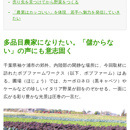
売り先を見つけてから野菜をつくる
「農業はカッコいい」を体現 若手へ魅力を発信していき
たい
多品目農家になりたい。「儲からな
い」の声にも意志固く
千葉県袖ケ浦市の郊外。内陸部の閑静な場所に、今回取材に
訪れたボブファームワークス（以下、ボブファーム）はあ
る。圃場（ほじょう）では、カーボロネロ（黒キャベツ）や
ケールなどの珍しいイタリア野菜が顔をのぞかせる。一面に
広がる彩り豊かな光景は圧巻の一言だ。