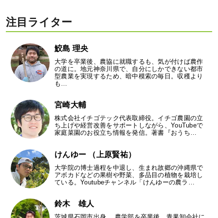
注目ライター
鮫島 理央
大学を卒業後、農協に就職するも、気が付けば農作
の道に。地元神奈川県で、自分にしかできない都市
型農業を実現するため、暗中模索の毎日。収穫より
も…
宮崎大輔
株式会社イチゴテック代表取締役。イチゴ農園の立
ち上げや経営改善をサポートしながら、YouTubeで
家庭菜園のお役立ち情報を発信。著書『おうち…
けんゆー （上原賢祐）
大学院の博士過程を中退し、生まれ故郷の沖縄県で
アボカドなどの果樹や野菜、多品目の植物を栽培し
ている。Youtubeチャンネル「けんゆーの農ラ…
鈴木 雄人
茨城県石岡市出身。 農学部を卒業後、青果卸会社に