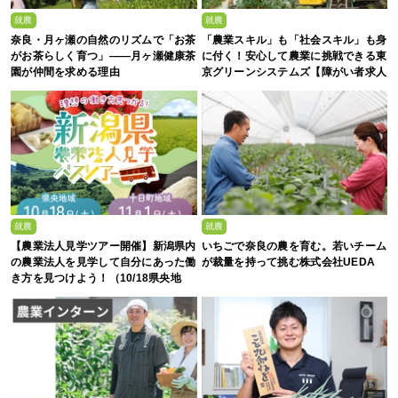
就農
就農
奈良・月ヶ瀬の自然のリズムで「お茶
「農業スキル」も「社会スキル」も身
がお茶らしく育つ」――月ヶ瀬健康茶
に付く！安心して農業に挑戦できる東
園が仲間を求める理由
京グリーンシステムズ【障がい者求人
募集中】
就農
就農
【農業法人見学ツアー開催】新潟県内
いちごで奈良の農を育む。若いチーム
の農業法人を見学して自分にあった働
が裁量を持って挑む株式会社UEDA
き方を見つけよう！（10/18県央地
域・11/1十日町地域）