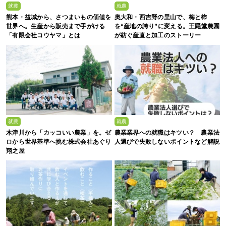
就農
就農
熊本・益城から、さつまいもの価値を
奥大和・西吉野の里山で、梅と柿
世界へ。生産から販売まで手がける
を“産地の誇り”に変える。王隠堂農園
「有限会社コウヤマ」とは
が紡ぐ産直と加工のストーリー
就農
就農
木津川から「カッコいい農業」を。ゼ
農業業界への就職はキツい？ 農業法
ロから世界基準へ挑む株式会社あぐり
人選びで失敗しないポイントなど解説
翔之屋