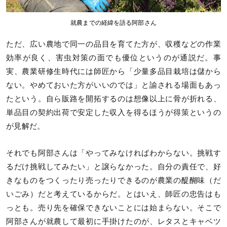
就農までの経緯を語る阿部さん
ただ、広い農地で同一の品目を育てた方が、収穫などの作業
効率が良く、害虫対策の面でも優位というのが通説だ。事
実、農業研修生時代には師匠から「少量多品目栽培は儲から
ない。やめておいた方がいいのでは」と諭される場面もあっ
たという。自ら販路を開拓するのは想像以上に骨が折れる、
単品目の契約出荷で安定した収入を得るほうが得策というの
が見解だ。
それでも阿部さんは「やってみなければわからない。挑戦す
るだけ挑戦してみたい」と譲らなかった。自分の責任で、好
きなものをつくったり売ったりできるのが農業の醍醐味（だ
いごみ）だと考えているからだ。とはいえ、師匠の忠告はも
っとも。売り先を確保できないことには始まらない。そこで
阿部さんが就農して最初に手掛けたのが、レタスとキャベツ