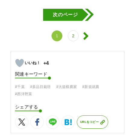
次のページ
1
2
+4
関連キーワード
#千葉
#多品目栽培
#大規模農家
#新規就農
#西洋野菜
シェアする
URLをコピー