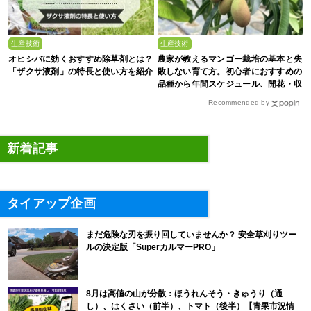
生産技術
生産技術
オヒシバに効くおすすめ除草剤とは？
農家が教えるマンゴー栽培の基本と失
「ザクサ液剤」の特長と使い方を紹介
敗しない育て方。初心者におすすめの
品種から年間スケジュール、開花・収
穫のコツまで徹底解説
Recommended by
新着記事
タイアップ企画
まだ危険な刃を振り回していませんか？ 安全草刈りツー
ルの決定版「SuperカルマーPRO」
8月は高値の山が分散：ほうれんそう・きゅうり（通
し）、はくさい（前半）、トマト（後半）【青果市況情