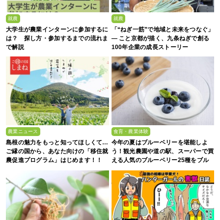
就農
就農
大学生が農業インターンに参加するに
「“ねぎ一筋”で地域と未来をつなぐ」
は？ 探し方・参加するまでの流れま
— こと京都が描く、九条ねぎで創る
で解説
100年企業の成長ストーリー
農業ニュース
食育・農業体験
島根の魅力をもっと知ってほしくて…
今年の夏はブルーベリーを堪能しよ
ご縁の国から、あなた向けの「移住就
う！観光農園や道の駅、スーパーで買
農促進プログラム」はじめます！！
える人気のブルーベリー25種をブル
ーベリー農家の息子が解説