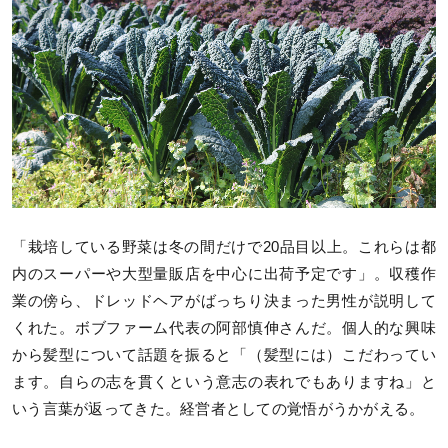
「栽培している野菜は冬の間だけで20品目以上。これらは都
内のスーパーや大型量販店を中心に出荷予定です」。収穫作
業の傍ら、ドレッドヘアがばっちり決まった男性が説明して
くれた。ボブファーム代表の阿部慎伸さんだ。個人的な興味
から髪型について話題を振ると「（髪型には）こだわってい
ます。自らの志を貫くという意志の表れでもありますね」と
いう言葉が返ってきた。経営者としての覚悟がうかがえる。