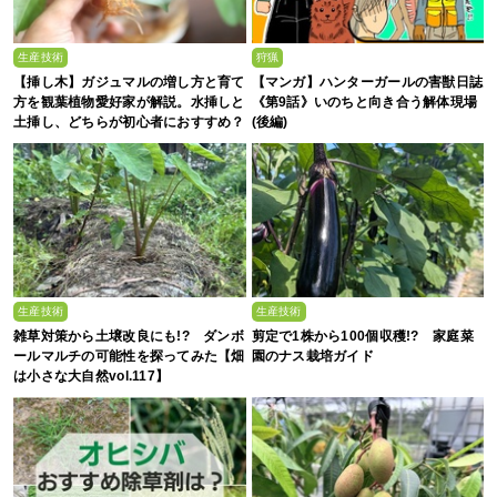
生産技術
狩猟
【挿し木】ガジュマルの増し方と育て
【マンガ】ハンターガールの害獣日誌
方を観葉植物愛好家が解説。水挿しと
《第9話》いのちと向き合う解体現場
土挿し、どちらが初心者におすすめ？
(後編)
生産技術
生産技術
雑草対策から土壌改良にも!? ダンボ
剪定で1株から100個収穫!? 家庭菜
ールマルチの可能性を探ってみた【畑
園のナス栽培ガイド
は小さな大自然vol.117】