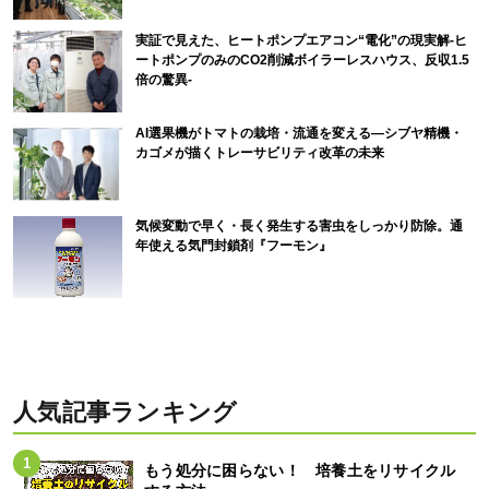
実証で見えた、ヒートポンプエアコン“電化”の現実解-ヒ
ートポンプのみのCO2削減ボイラーレスハウス、反収1.5
倍の驚異-
AI選果機がトマトの栽培・流通を変える―シブヤ精機・
カゴメが描くトレーサビリティ改革の未来
気候変動で早く・長く発生する害虫をしっかり防除。通
年使える気門封鎖剤『フーモン』
人気記事ランキング
もう処分に困らない！ 培養土をリサイクル