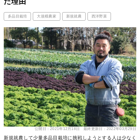
た理由
多品目栽培
大規模農家
新規就農
西洋野菜
公開日：
2021年12月18日
最終更新日：
2022年03月29日
新規就農して少量多品目栽培に挑戦しようとする人は少なく