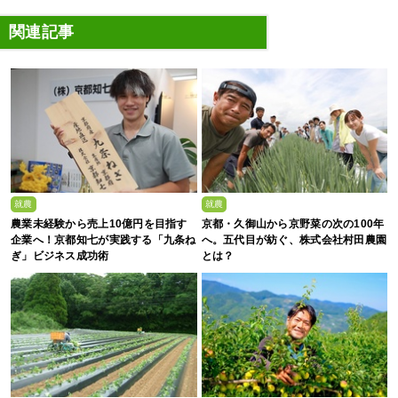
関連記事
就農
就農
農業未経験から売上10億円を目指す
京都・久御山から京野菜の次の100年
企業へ！京都知七が実践する「九条ね
へ。五代目が紡ぐ、株式会社村田農園
ぎ」ビジネス成功術
とは？