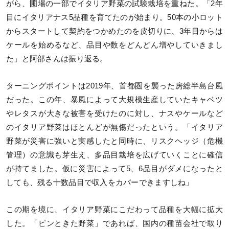
がら、圃場の一部でイタリア野菜の試験栽培を重ねた。「2年
目にイタリアナス5品種を育てたのが始まり。50本の小ロット
からスタートして契約をつかめたのを皮切りに、3年目からは
ケールを始めるなど、品目や数をどんどん増やしていきまし
た」と阿部さんは振り返る。
ターニングポイントは2019年、首都圏を襲った房総半島台風
だった。この年、暴風によって大規模生産していたキャベツ
やレタスが大きな被害を受けたのに対し、ナスやケールなど
のイタリア野菜はほとんどが無傷だったという。「イタリア
野菜が災害に強いと実感したと同時に、リスクヘッジ（危機
管理）の意識も芽生え、多品目栽培を広げていくことに確信
が持てました。仮に災害によって5、6品目がダメになったと
しても、残る十数品目で収入をカバーできますしね」
この期を境に、イタリア野菜にこだわって品種を大幅に拡大
した。「ピンときた野菜」であれば、国内の種苗会社で取り