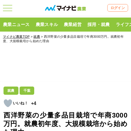
ログイン
農業ニュース
農業スキル
農業経営
採用・就農
ライフ
マイナビ農業TOP
>
就農
> 西洋野菜の少量多品目栽培で年商3000万円。就農初年
度、大規模栽培から始めた理由
就農
千葉
+4
西洋野菜の少量多品目栽培で年商3000
万円。就農初年度、大規模栽培から始め