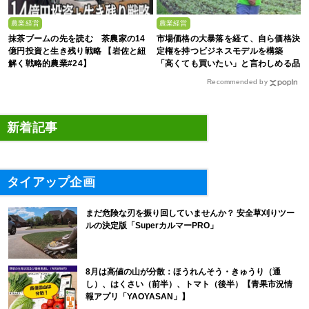
農業経営
農業経営
抹茶ブームの先を読む 茶農家の14
市場価格の大暴落を経て、自ら価格決
億円投資と生き残り戦略 【岩佐と紐
定権を持つビジネスモデルを構築
解く戦略的農業#24】
「高くても買いたい」と言わしめる品
質を生み出すのは
Recommended by
新着記事
タイアップ企画
まだ危険な刃を振り回していませんか？ 安全草刈りツー
ルの決定版「SuperカルマーPRO」
8月は高値の山が分散：ほうれんそう・きゅうり（通
し）、はくさい（前半）、トマト（後半）【青果市況情
報アプリ「YAOYASAN」】