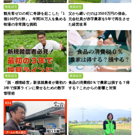
農業経営
農業経営
観光客ゼロの町に奇跡を起こした「1
父から継いだのは3500万円の借金。
個100円の卵」。年間36万人を集める
元会社員が赤字農家を5年で再生させ
牧場の非常識な挑戦
た経営改革
農業経営
農業経営
「脱・感情経営」新規就農者が最初の
食品の消費税0％で農家は損する？得
3年で採算ラインに乗せるための数字
する？これからの影響と対策
管理術