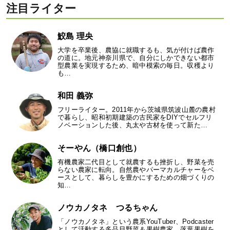
注目ライター
鮫島 理央
大学を卒業後、農協に就職するも、気が付けば農作
の道に。地元神奈川県で、自分にしかできない都市
型農業を実現するため、暗中模索の毎日。収穫より
も…
和田 義弥
フリーライター。2011年から茨城県筑波山麓の農村
で暮らし、昭和初期建築の古民家をDIYでセルフリ
ノベーションした後、丸太や古材を使って新た…
そーやん（橋口創也）
有機農家二代目として就農するも挫折し、野菜を売
らない農家に転向。自然農やパーマカルチャーをベ
ースとして、暮らしを豊かにするための畑づくりの
知…
ノウカノタネ つるちゃん
「ノウカノタネ」という農系YouTuber、Podcaster
として活動する多品目野菜＆果樹農家。落葉果樹を