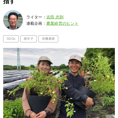
指す
ライター：
吉田 忠則
連載企画：
農業経営のヒント
SDGs
唐辛子
有機農業