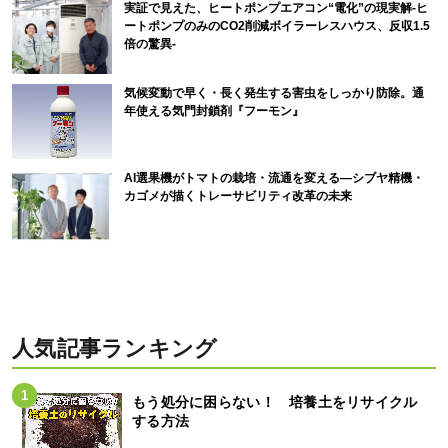
実証で見えた、ヒートポンプエアコン“電化”の現実解-ヒ
ートポンプのみのCO2削減ボイラーレスハウス、反収1.5
倍の驚異-
気候変動で早く・長く発生する害虫をしっかり防除。通
年使える気門封鎖剤『フーモン』
AI選果機がトマトの栽培・流通を変える―シブヤ精機・
カゴメが描くトレーサビリティ改革の未来
人気記事ランキング
もう処分に困らない！ 培養土をリサイクル
する方法