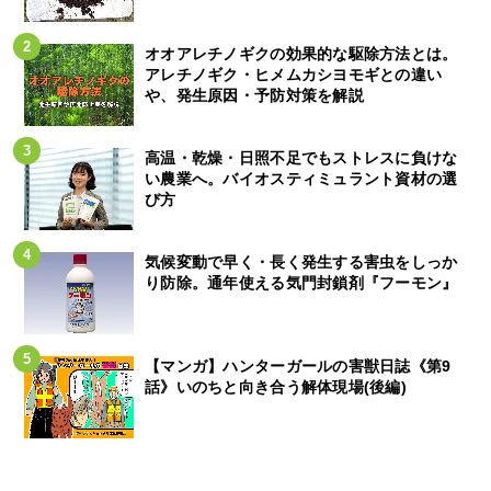
オオアレチノギクの効果的な駆除方法とは。
アレチノギク・ヒメムカシヨモギとの違い
や、発生原因・予防対策を解説
高温・乾燥・日照不足でもストレスに負けな
い農業へ。バイオスティミュラント資材の選
び方
気候変動で早く・長く発生する害虫をしっか
り防除。通年使える気門封鎖剤『フーモン』
【マンガ】ハンターガールの害獣日誌《第9
話》いのちと向き合う解体現場(後編)