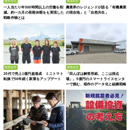
農業経営
農業経営
一人当たり年500時間以上の労働を削
農業界のレジェンドが語る「有機農業
減。約一カ月の長期休暇をも実現した
の現在地」と「自然共生」
戦略作物とは
農業経営
農業経営
20代で売上1億円超達成 ミニトマト
「田んぼは解答用紙、ここは採点
転換で50年続く家業をアップデート
場」。5億円のスマートライスセンタ
ーで挑む、稲作のデータ化と組織戦略