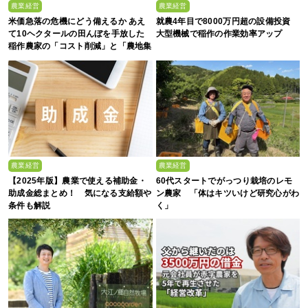
農業経営
農業経営
米価急落の危機にどう備えるか あえ
就農4年目で8000万円超の設備投資
て10ヘクタールの田んぼを手放した
大型機械で稲作の作業効率アップ
稲作農家の「コスト削減」と「農地集
約」
農業経営
農業経営
【2025年版】農業で使える補助金・
60代スタートでがっつり栽培のレモ
助成金総まとめ！ 気になる支給額や
ン農家 「体はキツいけど研究心がわ
条件も解説
く」