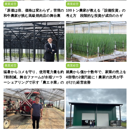
農業経営
農業経営
「原価は倍、価格は変わらず」苦境の
100トン農家が教える「設備投資」の
和牛農家が挑む高級焼肉店の舞台裏
考え方 段階的な投資が成功のカギ
農業経営
農業経営
猛暑からコメを守り、使用電力量を約
就農から僅か十数年で、家業の売上を
7割削減。舞台ファームが水稲ソーラ
4倍増の2億円超に！農家の次男が手
ーシェアリングで示す「農エネ業」の
がけた経営改善
真価