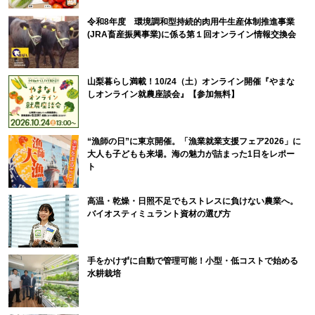
令和8年度 環境調和型持続的肉用牛生産体制推進事業
(JRA畜産振興事業)に係る第１回オンライン情報交換会
山梨暮らし満載！10/24（土）オンライン開催『やまな
しオンライン就農座談会』【参加無料】
“漁師の日”に東京開催。「漁業就業支援フェア2026」に
大人も子どもも来場。海の魅力が詰まった1日をレポー
ト
高温・乾燥・日照不足でもストレスに負けない農業へ。
バイオスティミュラント資材の選び方
手をかけずに自動で管理可能！小型・低コストで始める
水耕栽培