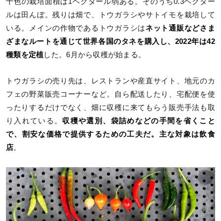
十色の栽培面積は1ヘクタール弱ある。そのうち0.3ヘクター
ルは田んぼ。残りは畑で、トウガラシやサトイモを栽培して
いる。メインの作物であるトウガラシは
ネット通販などさま
ざまなルートを通じて世界各国のタネを購入し、2022年は42
種類を定植
した。6月から収穫が始まる。
トウガラシの売り先は、レストランや産直サイト、地元のカ
フェの野菜販売コーナーなど。自ら配送したり、宅配便を使
ったりするだけでなく、畑に収穫に来てもらう販売手法も取
り入れている。
収穫や選別、袋詰めなどの手間を省くこと
で、割安な価格で提供するための工夫だ。主な対象は飲食
店
。