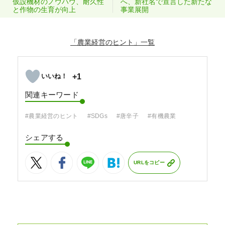
仮設機材のノウハウ、耐久性
へ、新社名で宣言した新たな
と作物の生育が向上
事業展開
「農業経営のヒント」
+1
関連キーワード
#農業経営のヒント
#SDGs
#唐辛子
#有機農業
シェアする
URLをコピー