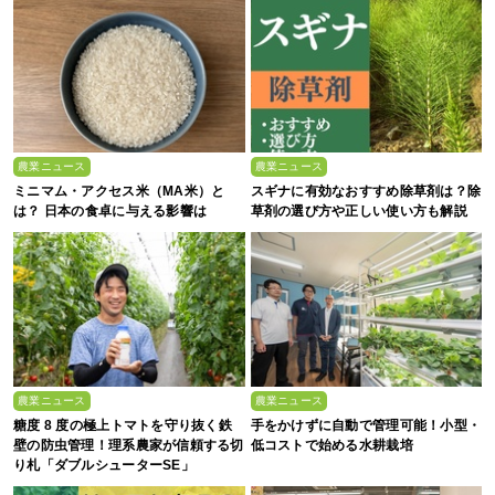
農業ニュース
農業ニュース
ミニマム・アクセス米（MA米）と
スギナに有効なおすすめ除草剤は？除
は？ 日本の食卓に与える影響は
草剤の選び方や正しい使い方も解説
農業ニュース
農業ニュース
糖度 8 度の極上トマトを守り抜く鉄
手をかけずに自動で管理可能！小型・
壁の防虫管理！理系農家が信頼する切
低コストで始める水耕栽培
り札「ダブルシューターSE」