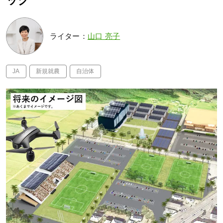
ッグ
ライター：
山口 亮子
JA
新規就農
自治体