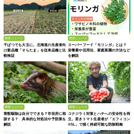
農業ニュース
農業ニュース
干ばつでも大玉に。北海道の生産者向
スーパーフード「モリンガ」とは？
け新品種「そらたま」を従来品種と比
栄養素や活用法、家庭菜園の方法など
較検証
を解説
農業ニュース
農業ニュース
害獣駆除は自分でできる？市役所に相
コナジラミ対策とハチへの安全性を両
談する？ 具体的な対処法や予防策を
立。若きトマト生産者が「エフィコン
解説
®SL」で描く持続可能な防除戦略