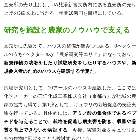
直売所の売り上げは、JA児湯新富支所内にある直売所の売り
上げの3倍以上に当たる、年間10億円を目標にしている。
研究を施設と農家のノウハウで支える
直売所に先駆けて、ハウスの整備が進みつつある。8ヘクター
ルのうち4ヘクタールが「農業研究等エリア」になっており、
新規作物の栽培をしたり試験研究をしたりするハウスや、新
規参入者のためのハウスを建設する予定
だ。
試験研究用として、10アールのハウスを建設した。ここでは
化学メーカーの三洋化成工業株式会社（京都市）が地域の農
家の協力も得て、第1弾として、キュウリの栽培促進の実証実
験を行っている。具体的には、
アミノ酸の集合体であるペプ
チドを与えることで、栽培を促進し病虫害を防ぎ、収量や品
質を向上できないか実証する
。今後、実験対象をキュウリ以
外の作物に広げることも検討するという。