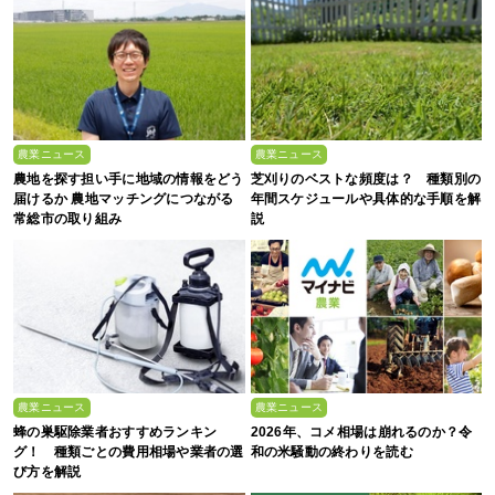
農業ニュース
農業ニュース
農地を探す担い手に地域の情報をどう
芝刈りのベストな頻度は？ 種類別の
届けるか 農地マッチングにつながる
年間スケジュールや具体的な手順を解
常総市の取り組み
説
農業ニュース
農業ニュース
蜂の巣駆除業者おすすめランキン
2026年、コメ相場は崩れるのか？令
グ！ 種類ごとの費用相場や業者の選
和の米騒動の終わりを読む
び方を解説