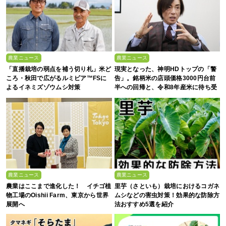
農業ニュース
農業ニュース
「直播栽培の弱点を補う切り札」米ど
現実となった、神明HDトップの「警
ころ・秋田で広がるルミビア™FSに
告」。銘柄米の店頭価格3000円台前
よるイネミズゾウムシ対策
半への回帰と、令和8年産米に待ち受
ける“大暴落”の可能性
農業ニュース
農業ニュース
農業はここまで進化した！ イチゴ植
里芋（さといも）栽培におけるコガネ
物工場のOishii Farm、東京から世界
ムシなどの害虫対策！効果的な防除方
展開へ
法おすすめ5選を紹介