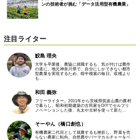
ンの技術者が挑む「データ活用型有機農業」
注目ライター
鮫島 理央
大学を卒業後、農協に就職するも、気が付けば農作
の道に。地元神奈川県で、自分にしかできない都市
型農業を実現するため、暗中模索の毎日。収穫より
も…
和田 義弥
フリーライター。2011年から茨城県筑波山麓の農村
で暮らし、昭和初期建築の古民家をDIYでセルフリ
ノベーションした後、丸太や古材を使って新た…
そーやん（橋口創也）
有機農家二代目として就農するも挫折し、野菜を売
らない農家に転向。自然農やパーマカルチャーをベ