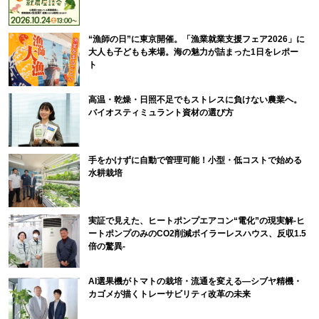
“漁師の日”に東京開催。「漁業就業支援フェア2026」に
大人も子どもも来場。海の魅力が詰まった1日をレポー
ト
高温・乾燥・日照不足でもストレスに負けない農業へ。
バイオスティミュラント資材の選び方
手をかけずに自動で管理可能！小型・低コストで始める
水耕栽培
実証で見えた、ヒートポンプエアコン“電化”の現実解-ヒ
ートポンプのみのCO2削減ボイラーレスハウス、反収1.5
倍の驚異-
AI選果機がトマトの栽培・流通を変える―シブヤ精機・
カゴメが描くトレーサビリティ改革の未来