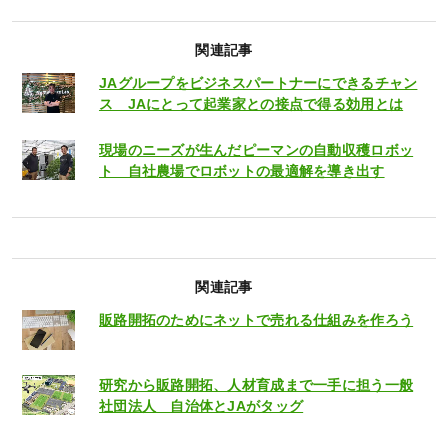
関連記事
JAグループをビジネスパートナーにできるチャン
ス JAにとって起業家との接点で得る効用とは
現場のニーズが生んだピーマンの自動収穫ロボッ
ト 自社農場でロボットの最適解を導き出す
関連記事
販路開拓のためにネットで売れる仕組みを作ろう
研究から販路開拓、人材育成まで一手に担う一般
社団法人 自治体とJAがタッグ