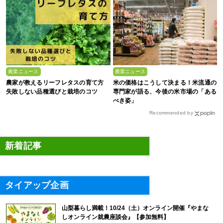
農業ニュース
農業ニュース
農家が教えるリーフレタスの育て方
米の価格はこうして決まる！米流通の
失敗しない品種選びと栽培のコツ
専門家が語る、今後の米市場の「ある
べき姿」
Recommended by
新着記事
タイアップ企画
山梨暮らし満載！10/24（土）オンライン開催『やまな
しオンライン就農座談会』【参加無料】