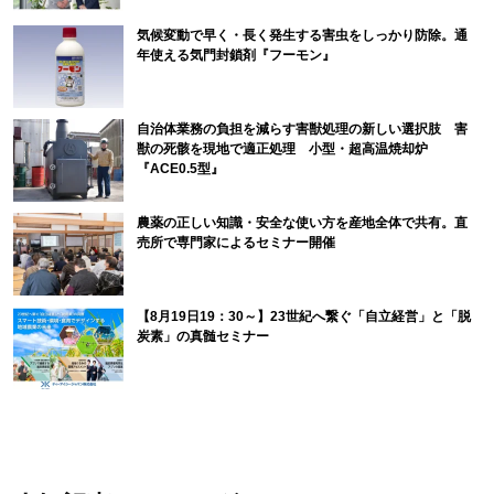
気候変動で早く・長く発生する害虫をしっかり防除。通
年使える気門封鎖剤『フーモン』
自治体業務の負担を減らす害獣処理の新しい選択肢 害
獣の死骸を現地で適正処理 小型・超高温焼却炉
『ACE0.5型』
農薬の正しい知識・安全な使い方を産地全体で共有。直
売所で専門家によるセミナー開催
【8月19日19：30～】23世紀へ繋ぐ「自立経営」と「脱
炭素」の真髄セミナー