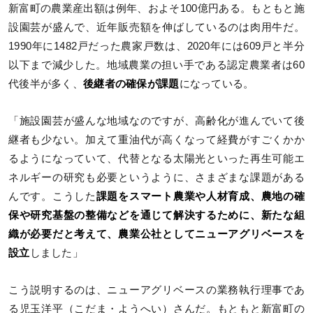
新富町の農業産出額は例年、およそ100億円ある。もともと施
設園芸が盛んで、近年販売額を伸ばしているのは肉用牛だ。
1990年に1482戸だった農家戸数は、2020年には609戸と半分
以下まで減少した。地域農業の担い手である認定農業者は60
代後半が多く、
後継者の確保が課題
になっている。
「施設園芸が盛んな地域なのですが、高齢化が進んでいて後
継者も少ない。加えて重油代が高くなって経費がすごくかか
るようになっていて、代替となる太陽光といった再生可能エ
ネルギーの研究も必要というように、さまざまな課題がある
んです。こうした
課題をスマート農業や人材育成、農地の確
保や研究基盤の整備などを通じて解決するために、新たな組
織が必要だと考えて、農業公社としてニューアグリベースを
設立
しました」
こう説明するのは、ニューアグリベースの業務執行理事であ
る児玉洋平（こだま・ようへい）さんだ。もともと新富町の