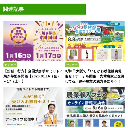
関連記事
セミナー
セミナー
【茨城・行方】全国焼き芋サミット／
8月8日大阪で「いしかわ移住就農促
焼き芋塾を開催【2026.01.16（金）
進セミナー」を開催！先輩農家と交流
～17（土）】
して石川県や農業の魅力を知ろう！