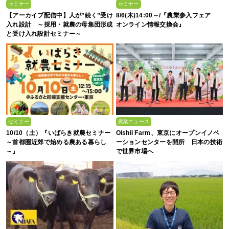
セミナー
セミナー
【アーカイブ配信中】人が”続く”受け
8/6(木)14:00～/『農業参入フェア
入れ設計 ～採用・就農の母集団形成
オンライン情報交換会』
と受け入れ設計セミナー～
セミナー
農業ニュース
10/10（土）『いばらき就農セミナー
Oishii Farm、東京にオープンイノベ
～首都圏近郊で始める農ある暮らし
ーションセンターを開所 日本の技術
～』
で世界市場へ