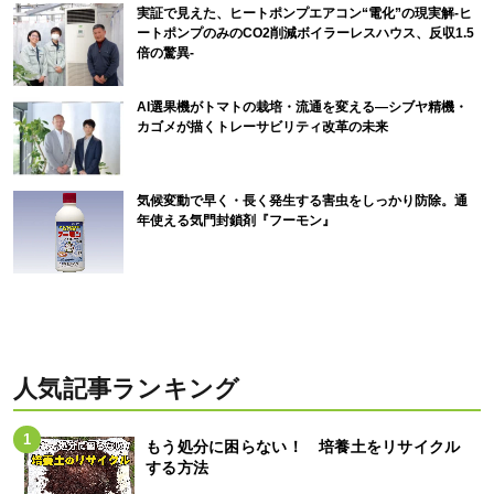
実証で見えた、ヒートポンプエアコン“電化”の現実解-ヒ
ートポンプのみのCO2削減ボイラーレスハウス、反収1.5
倍の驚異-
AI選果機がトマトの栽培・流通を変える―シブヤ精機・
カゴメが描くトレーサビリティ改革の未来
気候変動で早く・長く発生する害虫をしっかり防除。通
年使える気門封鎖剤『フーモン』
人気記事ランキング
もう処分に困らない！ 培養土をリサイクル
する方法