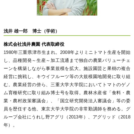
浅井 雄一郎 博士（学術）
株式会社浅井農園 代表取締役
1980年三重県津市生まれ。2008年よりミニトマト生産を開始
し、品種開発～生産～加工流通まで独自の農業バリューチェ
ーンを構築しながら事業規模を拡大。施設園芸と果樹の複合
経営に挑戦し、キウイフルーツ等の大規模園地開発に取り組
む。農業経営の傍ら、三重大学大学院においてトマトのゲノ
ム育種研究に取り組み博士号を取得。農林水産省「食料・農
業・農村政策審議会」、「国立研究開発法人審議会」等の委
員を歴任する他、東京大学大学院の非常勤講師を務める。グ
ループ会社にうれし野アグリ（2013年）、アグリッド（2018
年）。