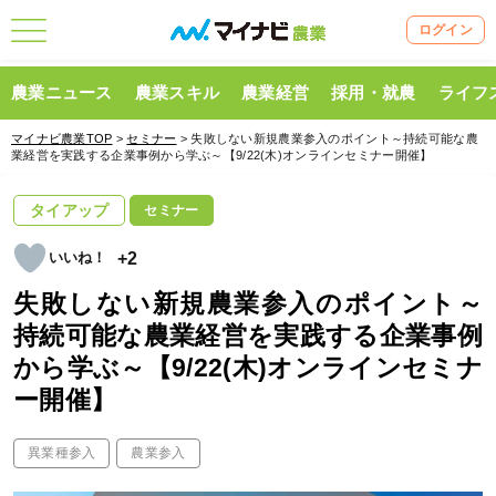
ログイン
農業ニュース
農業スキル
農業経営
採用・就農
ライフ
マイナビ農業TOP
>
セミナー
> 失敗しない新規農業参入のポイント～持続可能な農
業経営を実践する企業事例から学ぶ～【9/22(木)オンラインセミナー開催】
タイアップ
セミナー
+2
失敗しない新規農業参入のポイント～
持続可能な農業経営を実践する企業事例
から学ぶ～【9/22(木)オンラインセミナ
ー開催】
異業種参入
農業参入