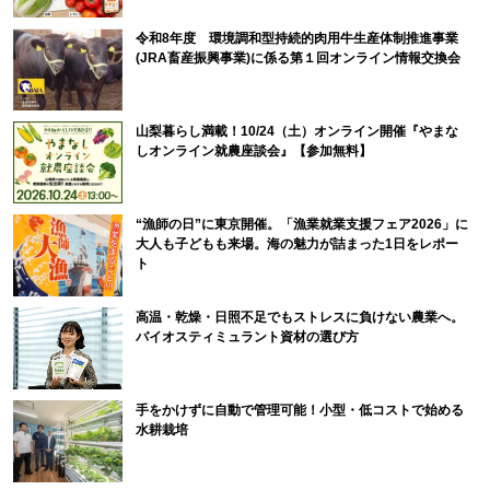
令和8年度 環境調和型持続的肉用牛生産体制推進事業
(JRA畜産振興事業)に係る第１回オンライン情報交換会
山梨暮らし満載！10/24（土）オンライン開催『やまな
しオンライン就農座談会』【参加無料】
“漁師の日”に東京開催。「漁業就業支援フェア2026」に
大人も子どもも来場。海の魅力が詰まった1日をレポー
ト
高温・乾燥・日照不足でもストレスに負けない農業へ。
バイオスティミュラント資材の選び方
手をかけずに自動で管理可能！小型・低コストで始める
水耕栽培