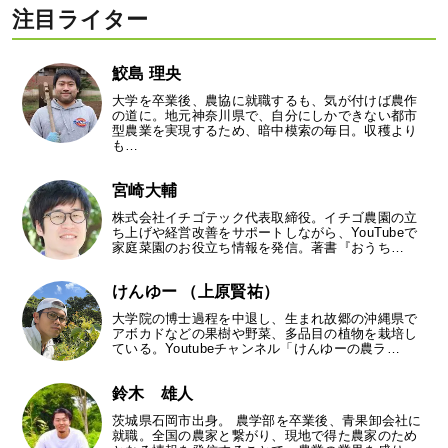
注目ライター
鮫島 理央
大学を卒業後、農協に就職するも、気が付けば農作
の道に。地元神奈川県で、自分にしかできない都市
型農業を実現するため、暗中模索の毎日。収穫より
も…
宮崎大輔
株式会社イチゴテック代表取締役。イチゴ農園の立
ち上げや経営改善をサポートしながら、YouTubeで
家庭菜園のお役立ち情報を発信。著書『おうち…
けんゆー （上原賢祐）
大学院の博士過程を中退し、生まれ故郷の沖縄県で
アボカドなどの果樹や野菜、多品目の植物を栽培し
ている。Youtubeチャンネル「けんゆーの農ラ…
鈴木 雄人
茨城県石岡市出身。 農学部を卒業後、青果卸会社に
就職。全国の農家と繋がり、現地で得た農家のため