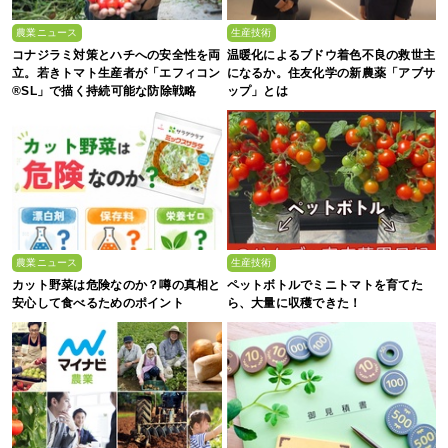
農業ニュース
生産技術
コナジラミ対策とハチへの安全性を両
温暖化によるブドウ着色不良の救世主
立。若きトマト生産者が「エフィコン
になるか。住友化学の新農薬「アブサ
®SL」で描く持続可能な防除戦略
ップ」とは
農業ニュース
生産技術
カット野菜は危険なのか？噂の真相と
ペットボトルでミニトマトを育てた
安心して食べるためのポイント
ら、大量に収穫できた！