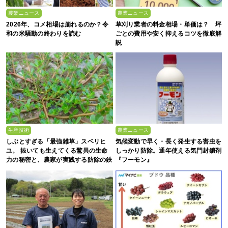
農業ニュース
農業ニュース
2026年、コメ相場は崩れるのか？令
草刈り業者の料金相場・単価は？ 坪
和の米騒動の終わりを読む
ごとの費用や安く抑えるコツを徹底解
説
生産技術
農業ニュース
しぶとすぎる「最強雑草」スベリヒ
気候変動で早く・長く発生する害虫を
ユ。 抜いても生えてくる驚異の生命
しっかり防除。通年使える気門封鎖剤
力の秘密と、農家が実践する防除の鉄
『フーモン』
則