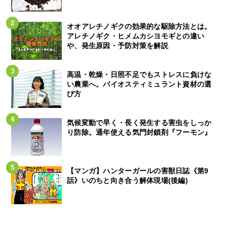
オオアレチノギクの効果的な駆除方法とは。
アレチノギク・ヒメムカシヨモギとの違い
や、発生原因・予防対策を解説
高温・乾燥・日照不足でもストレスに負けな
い農業へ。バイオスティミュラント資材の選
び方
気候変動で早く・長く発生する害虫をしっか
り防除。通年使える気門封鎖剤『フーモン』
【マンガ】ハンターガールの害獣日誌《第9
話》いのちと向き合う解体現場(後編)