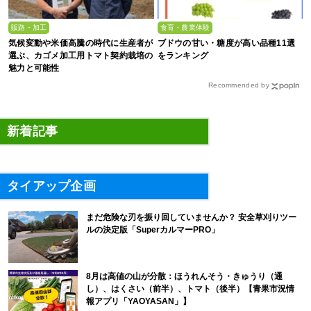
販路・加工
食育・農業体験
気候変動や米価高騰の時代に生産者が
ブドウの甘い・糖度が高い品種11選
選ぶ、カゴメ加工用トマト契約栽培の
をランキング
魅力と可能性
Recommended by
新着記事
タイアップ企画
まだ危険な刃を振り回していませんか？ 安全草刈りツー
ルの決定版「SuperカルマーPRO」
8月は高値の山が分散：ほうれんそう・きゅうり（通
し）、はくさい（前半）、トマト（後半）【青果市況情
報アプリ「YAOYASAN」】