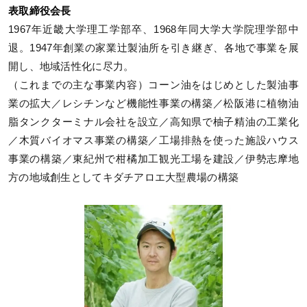
表取締役会長
1967年近畿大学理工学部卒、1968年同大学大学院理学部中
退。1947年創業の家業辻製油所を引き継ぎ、各地で事業を展
開し、地域活性化に尽力。
（これまでの主な事業内容）コーン油をはじめとした製油事
業の拡大／レシチンなど機能性事業の構築／松阪港に植物油
脂タンクターミナル会社を設立／高知県で柚子精油の工業化
／木質バイオマス事業の構築／工場排熱を使った施設ハウス
事業の構築／東紀州で柑橘加工観光工場を建設／伊勢志摩地
方の地域創生としてキダチアロエ大型農場の構築