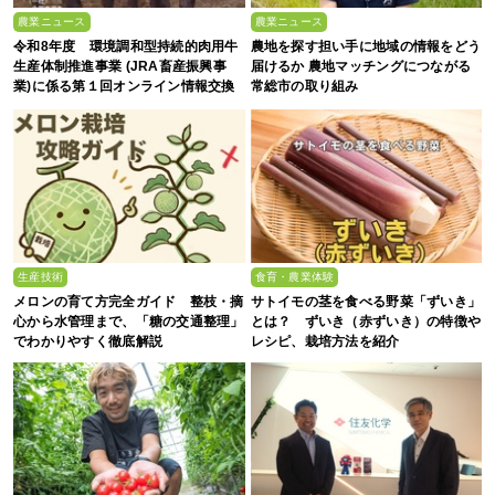
農業ニュース
農業ニュース
令和8年度 環境調和型持続的肉用牛
農地を探す担い手に地域の情報をどう
生産体制推進事業 (JRA畜産振興事
届けるか 農地マッチングにつながる
業)に係る第１回オンライン情報交換
常総市の取り組み
会
生産技術
食育・農業体験
メロンの育て方完全ガイド 整枝・摘
サトイモの茎を食べる野菜「ずいき」
心から水管理まで、「糖の交通整理」
とは？ ずいき（赤ずいき）の特徴や
でわかりやすく徹底解説
レシピ、栽培方法を紹介