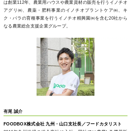
は創業112年、農業用ハウスや農業資材の販売を行うイノチオ
アグリ㈱、農薬・肥料事業のイノチオプラントケア㈱、キ
ク・バラの育種事業を行うイノチオ精興園㈱を含む20社から
なる農業総合支援企業グループ。
有尾 誠介
FOODBOX株式会社 九州・山口支社長／フードカタリスト