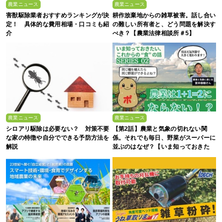
農業ニュース
農業ニュース
害獣駆除業者おすすめランキングが決
耕作放棄地からの雑草被害。話し合い
定！ 具体的な費用相場・口コミも紹
の難しい所有者と、どう問題を解決す
介
べき？【農業法律相談所＃5】
農業ニュース
農業ニュース
シロアリ駆除は必要ない？ 対策不要
【第2話】農業と気象の切れない関
な家の特徴や自分でできる予防方法を
係。それでも毎日、野菜がスーパーに
解説
並ぶのはなぜ？【いま知っておきた
い、これからの”食”の話】