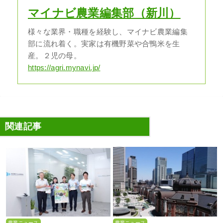
マイナビ農業編集部（新川）
様々な業界・職種を経験し、マイナビ農業編集
部に流れ着く。実家は有機野菜や合鴨米を生
産。２児の母。
https://agri.mynavi.jp/
関連記事
農業ニュース
農業ニュース