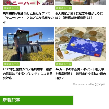
農業ニュース
農業ニュース
農研機構が生み出した新たなブドウ
個人農家が息子に経営を継がせるに
「サニーハート」とはどんな品種なの
は？【農業法律相談所#12】
か
農業ニュース
農業ニュース
2027年は空前のコメ過剰在庫 稲作
JAカードの年会費・ポイント還元率
の活路は「多収×ブレンド」による需
を徹底解説！ 無料条件や支払い締め
要対応
日は？
Recommended by
新着記事