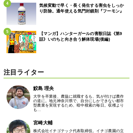
気候変動で早く・長く発生する害虫をしっか
り防除。通年使える気門封鎖剤『フーモン』
【マンガ】ハンターガールの害獣日誌《第9
話》いのちと向き合う解体現場(後編)
注目ライター
鮫島 理央
大学を卒業後、農協に就職するも、気が付けば農作
の道に。地元神奈川県で、自分にしかできない都市
型農業を実現するため、暗中模索の毎日。収穫より
も…
宮崎大輔
株式会社イチゴテック代表取締役。イチゴ農園の立