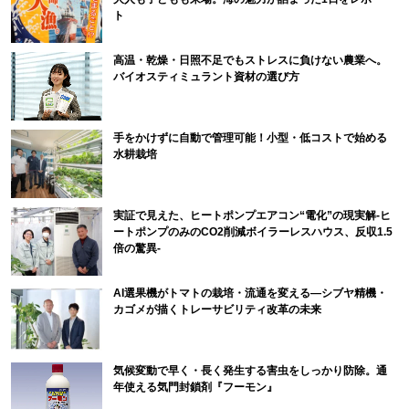
ト
高温・乾燥・日照不足でもストレスに負けない農業へ。
バイオスティミュラント資材の選び方
手をかけずに自動で管理可能！小型・低コストで始める
水耕栽培
実証で見えた、ヒートポンプエアコン“電化”の現実解-ヒ
ートポンプのみのCO2削減ボイラーレスハウス、反収1.5
倍の驚異-
AI選果機がトマトの栽培・流通を変える―シブヤ精機・
カゴメが描くトレーサビリティ改革の未来
気候変動で早く・長く発生する害虫をしっかり防除。通
年使える気門封鎖剤『フーモン』