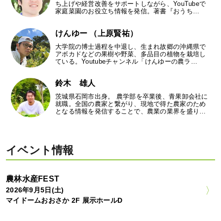
ち上げや経営改善をサポートしながら、YouTubeで
家庭菜園のお役立ち情報を発信。著書『おうち…
けんゆー （上原賢祐）
大学院の博士過程を中退し、生まれ故郷の沖縄県で
アボカドなどの果樹や野菜、多品目の植物を栽培し
ている。Youtubeチャンネル「けんゆーの農ラ…
鈴木 雄人
茨城県石岡市出身。 農学部を卒業後、青果卸会社に
就職。全国の農家と繋がり、現地で得た農家のため
となる情報を発信することで、農業の業界を盛り…
イベント情報
農林水産FEST
2026年9月5日(土)
マイドームおおさか 2F 展示ホールD