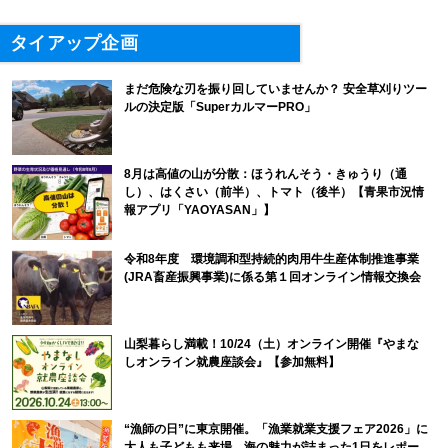
タイアップ企画
まだ危険な刃を振り回していませんか？ 安全草刈りツー
ルの決定版「SuperカルマーPRO」
8月は高値の山が分散：ほうれんそう・きゅうり（通
し）、はくさい（前半）、トマト（後半）【青果市況情
報アプリ「YAOYASAN」】
令和8年度 環境調和型持続的肉用牛生産体制推進事業
(JRA畜産振興事業)に係る第１回オンライン情報交換会
山梨暮らし満載！10/24（土）オンライン開催『やまな
しオンライン就農座談会』【参加無料】
“漁師の日”に東京開催。「漁業就業支援フェア2026」に
大人も子どもも来場。海の魅力が詰まった1日をレポー