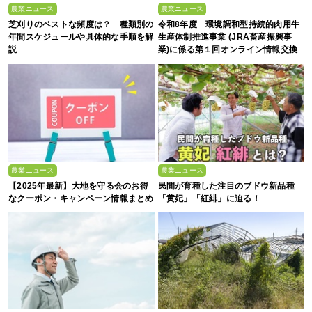
農業ニュース
農業ニュース
芝刈りのベストな頻度は？ 種類別の
令和8年度 環境調和型持続的肉用牛
年間スケジュールや具体的な手順を解
生産体制推進事業 (JRA畜産振興事
説
業)に係る第１回オンライン情報交換
会
農業ニュース
農業ニュース
【2025年最新】大地を守る会のお得
民間が育種した注目のブドウ新品種
なクーポン・キャンペーン情報まとめ
「黄妃」「紅緋」に迫る！