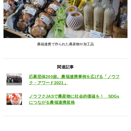
農福連携で作られた農産物や加工品
関連記事
応募団体200超。農福連携事例を広げる「ノウフ
ク・アワード2021」
ノウフクJASで農産物に社会的価値を！ SDGs
につながる農福連携規格