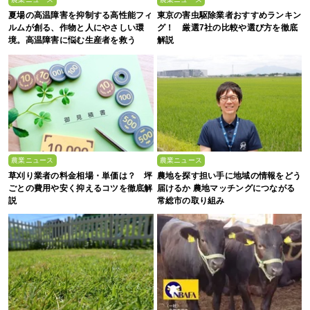
夏場の高温障害を抑制する高性能フィ
東京の害虫駆除業者おすすめランキン
ルムが創る、作物と人にやさしい環
グ！ 厳選7社の比較や選び方を徹底
境。高温障害に悩む生産者を救う
解説
【MKVアドバンス＆住化積水フィル
ム】
農業ニュース
農業ニュース
草刈り業者の料金相場・単価は？ 坪
農地を探す担い手に地域の情報をどう
ごとの費用や安く抑えるコツを徹底解
届けるか 農地マッチングにつながる
説
常総市の取り組み