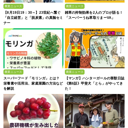
農業ニュース
農業ニュース
【8月19日19：30～】23世紀へ繋ぐ
雑草の抑制効果を2人のプロが語る！
「自立経営」と「脱炭素」の真髄セミ
「スーパーうね草取りまーVA」
ナー
農業ニュース
農業ニュース
スーパーフード「モリンガ」とは？
【マンガ】ハンターガールの害獣日誌
栄養素や活用法、家庭菜園の方法など
《第6話》甲斐犬「とら」がやってき
を解説
た！