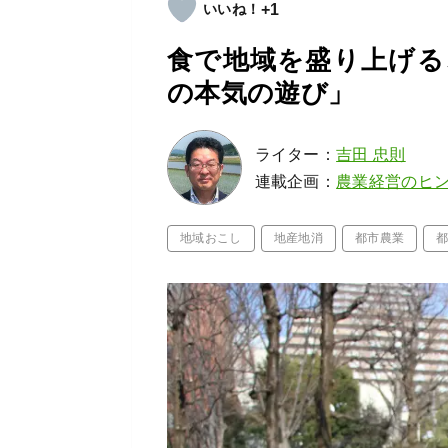
+1
食で地域を盛り上げる
の本気の遊び」
ライター：
吉田 忠則
連載企画：
農業経営のヒ
地域おこし
地産地消
都市農業