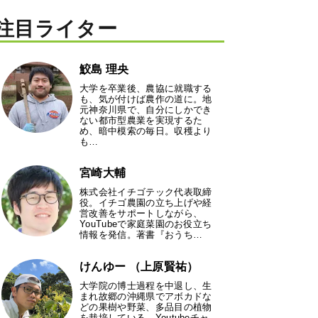
注目ライター
鮫島 理央
大学を卒業後、農協に就職する
も、気が付けば農作の道に。地
元神奈川県で、自分にしかでき
ない都市型農業を実現するた
め、暗中模索の毎日。収穫より
も…
宮崎大輔
株式会社イチゴテック代表取締
役。イチゴ農園の立ち上げや経
営改善をサポートしながら、
YouTubeで家庭菜園のお役立ち
情報を発信。著書『おうち…
けんゆー （上原賢祐）
大学院の博士過程を中退し、生
まれ故郷の沖縄県でアボカドな
どの果樹や野菜、多品目の植物
を栽培している。Youtubeチャ