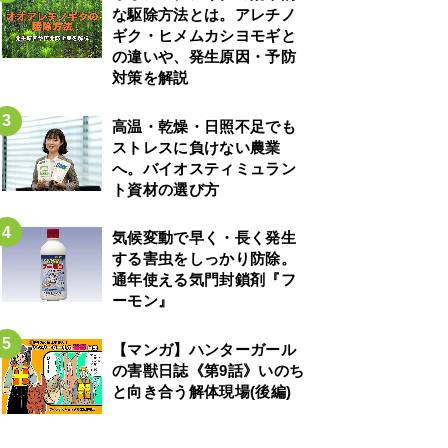
な駆除方法とは。アレチノ
ギク・ヒメムカシヨモギと
の違いや、発生原因・予防
対策を解説
高温・乾燥・日照不足でも
ストレスに負けない農業
へ。バイオスティミュラン
ト資材の選び方
気候変動で早く・長く発生
する害虫をしっかり防除。
通年使える気門封鎖剤『フ
ーモン』
【マンガ】ハンターガール
の害獣日誌《第9話》いのち
と向き合う解体現場(後編)