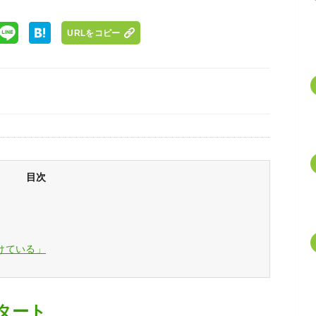
URLをコピー
目次
けている」
タート