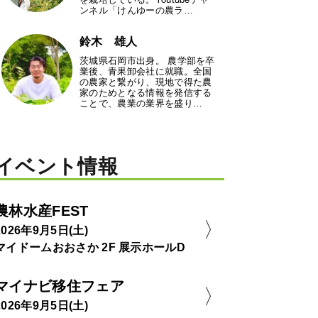
ンネル「けんゆーの農ラ…
鈴木 雄人
茨城県石岡市出身。 農学部を卒
業後、青果卸会社に就職。全国
の農家と繋がり、現地で得た農
家のためとなる情報を発信する
ことで、農業の業界を盛り…
イベント情報
農林水産FEST
2026年9月5日(土)
マイドームおおさか 2F 展示ホールD
マイナビ移住フェア
2026年9月5日(土)