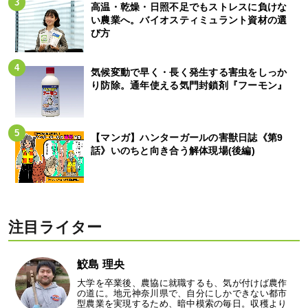
高温・乾燥・日照不足でもストレスに負けな
い農業へ。バイオスティミュラント資材の選
び方
気候変動で早く・長く発生する害虫をしっか
り防除。通年使える気門封鎖剤『フーモン』
【マンガ】ハンターガールの害獣日誌《第9
話》いのちと向き合う解体現場(後編)
注目ライター
鮫島 理央
大学を卒業後、農協に就職するも、気が付けば農作
の道に。地元神奈川県で、自分にしかできない都市
型農業を実現するため、暗中模索の毎日。収穫より