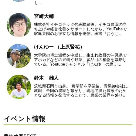
も…
宮崎大輔
株式会社イチゴテック代表取締役。イチゴ農園の立
ち上げや経営改善をサポートしながら、YouTubeで
家庭菜園のお役立ち情報を発信。著書『おうち…
けんゆー （上原賢祐）
大学院の博士過程を中退し、生まれ故郷の沖縄県で
アボカドなどの果樹や野菜、多品目の植物を栽培し
ている。Youtubeチャンネル「けんゆーの農ラ…
鈴木 雄人
茨城県石岡市出身。 農学部を卒業後、青果卸会社に
就職。全国の農家と繋がり、現地で得た農家のため
となる情報を発信することで、農業の業界を盛り…
イベント情報