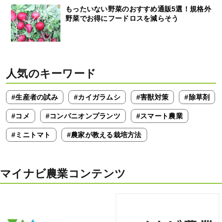
もったいない野菜のおすすめ通販5選！規格外
野菜でお得にフードロスを減らそう
人気のキーワード
#生産者の試み
#カイガラムシ
#害獣対策
#除草剤
#コメ
#コンパニオンプランツ
#スマート農業
#ミニトマト
#農家が教える栽培方法
マイナビ農業コンテンツ