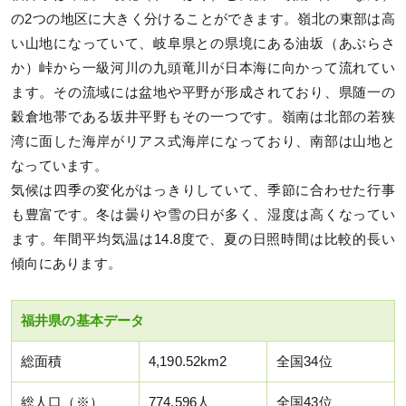
の2つの地区に大きく分けることができます。嶺北の東部は高
い山地になっていて、岐阜県との県境にある油坂（あぶらさ
か）峠から一級河川の九頭竜川が日本海に向かって流れてい
ます。その流域には盆地や平野が形成されており、県随一の
穀倉地帯である坂井平野もその一つです。嶺南は北部の若狭
湾に面した海岸がリアス式海岸になっており、南部は山地と
なっています。
気候は四季の変化がはっきりしていて、季節に合わせた行事
も豊富です。冬は曇りや雪の日が多く、湿度は高くなってい
ます。年間平均気温は14.8度で、夏の日照時間は比較的長い
傾向にあります。
福井県の基本データ
総面積
4,190.52km2
全国34位
総人口（※）
774,596人
全国43位