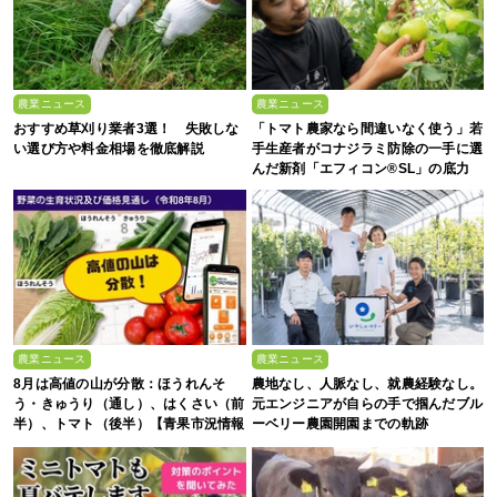
農業ニュース
農業ニュース
おすすめ草刈り業者3選！ 失敗しな
「トマト農家なら間違いなく使う」若
い選び方や料金相場を徹底解説
手生産者がコナジラミ防除の一手に選
んだ新剤「エフィコン®SL」の底力
農業ニュース
農業ニュース
8月は高値の山が分散：ほうれんそ
農地なし、人脈なし、就農経験なし。
う・きゅうり（通し）、はくさい（前
元エンジニアが自らの手で掴んだブル
半）、トマト（後半）【青果市況情報
ーベリー農園開園までの軌跡
アプリ「YAOYASAN」】