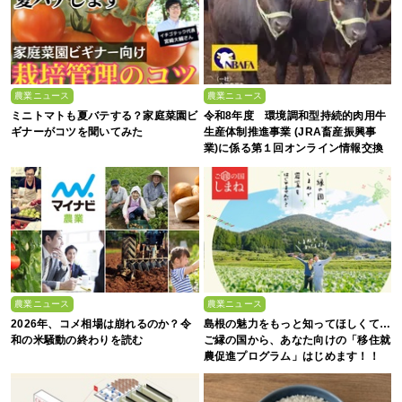
農業ニュース
農業ニュース
ミニトマトも夏バテする？家庭菜園ビ
令和8年度 環境調和型持続的肉用牛
ギナーがコツを聞いてみた
生産体制推進事業 (JRA畜産振興事
業)に係る第１回オンライン情報交換
会
農業ニュース
農業ニュース
2026年、コメ相場は崩れるのか？令
島根の魅力をもっと知ってほしくて…
和の米騒動の終わりを読む
ご縁の国から、あなた向けの「移住就
農促進プログラム」はじめます！！