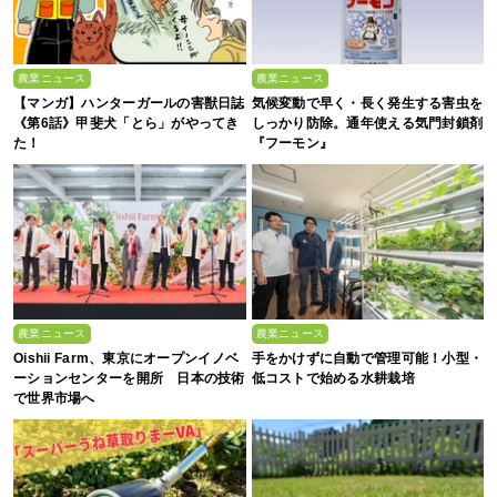
農業ニュース
農業ニュース
【マンガ】ハンターガールの害獣日誌
気候変動で早く・長く発生する害虫を
《第6話》甲斐犬「とら」がやってき
しっかり防除。通年使える気門封鎖剤
た！
『フーモン』
農業ニュース
農業ニュース
Oishii Farm、東京にオープンイノベ
手をかけずに自動で管理可能！小型・
ーションセンターを開所 日本の技術
低コストで始める水耕栽培
で世界市場へ