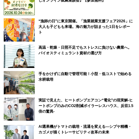
しオンライン就農座談会』【参加無料】
“漁師の日”に東京開催。「漁業就業支援フェア2026」に
大人も子どもも来場。海の魅力が詰まった1日をレポー
ト
高温・乾燥・日照不足でもストレスに負けない農業へ。
バイオスティミュラント資材の選び方
手をかけずに自動で管理可能！小型・低コストで始める
水耕栽培
実証で見えた、ヒートポンプエアコン“電化”の現実解-ヒ
ートポンプのみのCO2削減ボイラーレスハウス、反収1.5
倍の驚異-
AI選果機がトマトの栽培・流通を変える―シブヤ精機・
カゴメが描くトレーサビリティ改革の未来