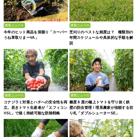
農業ニュース
農業ニュース
今年のヒット商品を深掘り「スーパー
芝刈りのベストな頻度は？ 種類別の
うね草取りまーVA」
年間スケジュールや具体的な手順を解
説
農業ニュース
農業ニュース
コナジラミ対策とハチへの安全性を両
糖度 8 度の極上トマトを守り抜く鉄
立。若きトマト生産者が「エフィコン
壁の防虫管理！理系農家が信頼する切
®SL」で描く持続可能な防除戦略
り札「ダブルシューターSE」