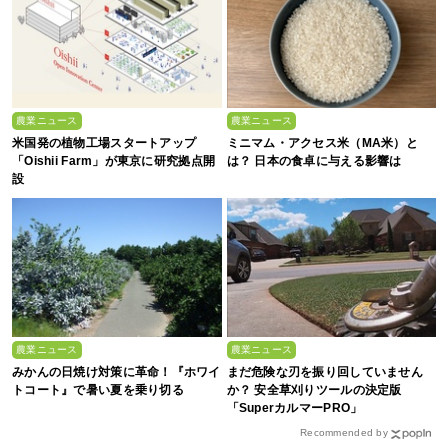
農業ニュース
農業ニュース
米国発の植物工場スタートアップ
ミニマム・アクセス米（MA米）と
「Oishii Farm」が東京に研究拠点開
は？ 日本の食卓に与える影響は
設
農業ニュース
農業ニュース
みかんの日焼け対策に革命！『ホワイ
まだ危険な刃を振り回していません
トコート』で暑い夏を乗り切る
か？ 安全草刈りツールの決定版
「SuperカルマーPRO」
Recommended by