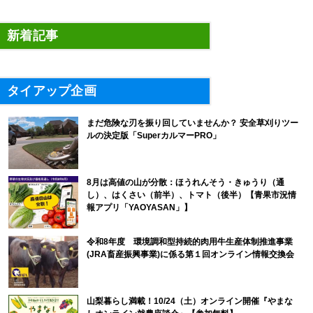
新着記事
タイアップ企画
まだ危険な刃を振り回していませんか？ 安全草刈りツー
ルの決定版「SuperカルマーPRO」
8月は高値の山が分散：ほうれんそう・きゅうり（通
し）、はくさい（前半）、トマト（後半）【青果市況情
報アプリ「YAOYASAN」】
令和8年度 環境調和型持続的肉用牛生産体制推進事業
(JRA畜産振興事業)に係る第１回オンライン情報交換会
山梨暮らし満載！10/24（土）オンライン開催『やまな