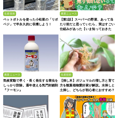
生産技術
農業ニュース
ペットボトルを使った小松菜の「リボ
【第1話】スーパーの野菜、あって当
ベジ」で半永久的に収穫しよう！
たり前だと思っていたら、実はすごい
仕組みがあった【いま知っておきた
い、これからの”食”の話】
農業ニュース
生産技術
気候変動で早く・長く発生する害虫を
【挿し木】ガジュマルの増し方と育て
しっかり防除。通年使える気門封鎖剤
方を観葉植物愛好家が解説。水挿しと
『フーモン』
土挿し、どちらが初心者におすすめ？