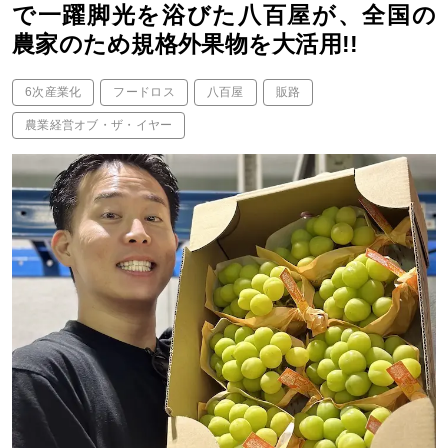
で一躍脚光を浴びた八百屋が、全国の
農家のため規格外果物を大活用!!
6次産業化
フードロス
八百屋
販路
農業経営オブ・ザ・イヤー