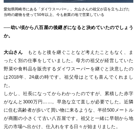
愛知県岡崎市にある「ダイワスーパー」。大山さんの祖父が店を立ち上げた
当時の建物を使って50年以上、今も創業の地で営業している
──幼い頃から八百屋の後継ぎになると決めていたのでしょう
か。
大山さん
もともと後を継ぐことなど考えたこともなく、ま
ったく別の仕事をしていました。母方の祖父が経営していた
野菜や食料品を販売するダイワスーパーを継ぐと決意したの
は2018年、24歳の時です。祖父母はとても喜んでくれまし
た。
しかし、社長になってからわかったのですが、累積した赤字
がなんと3000万円……。早急な立て直しが必要でした。近隣
に住む高齢者が歩いて買い物に来るような、半径500メートル
が商圏の小さくて古い八百屋です。祖父と一緒に早朝から地
元の市場へ出かけ、仕入れをする日々が始まりました。