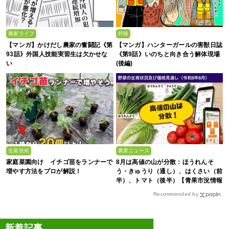
農家ライフ
狩猟
【マンガ】かけだし農家の奮闘記《第
【マンガ】ハンターガールの害獣日誌
93話》外国人技能実習生は欠かせな
《第9話》いのちと向き合う解体現場
い
(後編)
生産技術
農業ニュース
家庭菜園向け イチゴ苗をランナーで
8月は高値の山が分散：ほうれんそ
増やす方法をプロが解説！
う・きゅうり（通し）、はくさい（前
半）、トマト（後半）【青果市況情報
アプリ「YAOYASAN」】
Recommended by
新着記事