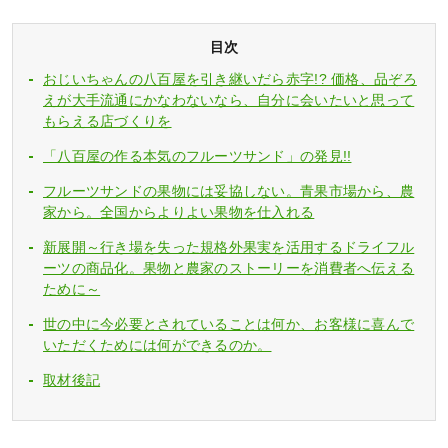
目次
おじいちゃんの八百屋を引き継いだら赤字!? 価格、品ぞろ
えが大手流通にかなわないなら、自分に会いたいと思って
もらえる店づくりを
「八百屋の作る本気のフルーツサンド」の発見!!
フルーツサンドの果物には妥協しない。青果市場から、農
家から。全国からよりよい果物を仕入れる
新展開～行き場を失った規格外果実を活用するドライフル
ーツの商品化。果物と農家のストーリーを消費者へ伝える
ために～
世の中に今必要とされていることは何か、お客様に喜んで
いただくためには何ができるのか。
取材後記