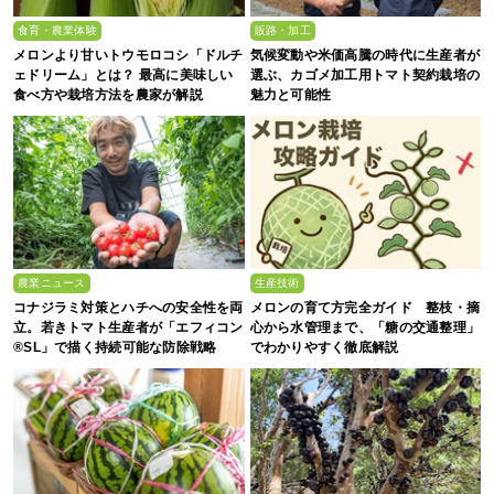
食育・農業体験
販路・加工
メロンより甘いトウモロコシ「ドルチ
気候変動や米価高騰の時代に生産者が
ェドリーム」とは？ 最高に美味しい
選ぶ、カゴメ加工用トマト契約栽培の
食べ方や栽培方法を農家が解説
魅力と可能性
農業ニュース
生産技術
コナジラミ対策とハチへの安全性を両
メロンの育て方完全ガイド 整枝・摘
立。若きトマト生産者が「エフィコン
心から水管理まで、「糖の交通整理」
®SL」で描く持続可能な防除戦略
でわかりやすく徹底解説