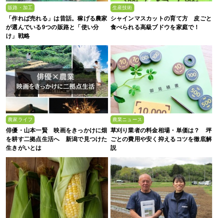
販路・加工
生産技術
「作れば売れる」は昔話。稼げる農家
シャインマスカットの育て方 皮ごと
が選んでいる9つの販路と「使い分
食べられる高級ブドウを家庭で！
け」戦略
農家ライフ
農業ニュース
俳優・山本一賢 映画をきっかけに畑
草刈り業者の料金相場・単価は？ 坪
を耕す二拠点生活へ 新潟で見つけた
ごとの費用や安く抑えるコツを徹底解
生きがいとは
説