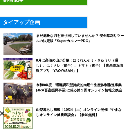
タイアップ企画
まだ危険な刃を振り回していませんか？ 安全草刈りツー
ルの決定版「SuperカルマーPRO」
8月は高値の山が分散：ほうれんそう・きゅうり（通
し）、はくさい（前半）、トマト（後半）【青果市況情
報アプリ「YAOYASAN」】
令和8年度 環境調和型持続的肉用牛生産体制推進事業
(JRA畜産振興事業)に係る第１回オンライン情報交換会
山梨暮らし満載！10/24（土）オンライン開催『やまな
しオンライン就農座談会』【参加無料】