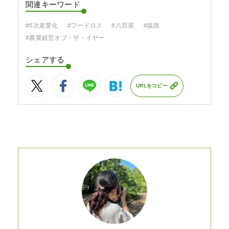
関連キーワード
#6次産業化
#フードロス
#八百屋
#販路
#農業経営オブ・ザ・イヤー
シェアする
URLをコピー