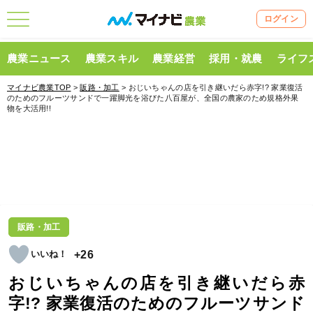
ログイン
農業ニュース
農業スキル
農業経営
採用・就農
ライフ
マイナビ農業TOP
>
販路・加工
> おじいちゃんの店を引き継いだら赤字!? 家業復活
のためのフルーツサンドで一躍脚光を浴びた八百屋が、全国の農家のため規格外果
物を大活用!!
販路・加工
+26
おじいちゃんの店を引き継いだら赤
字!? 家業復活のためのフルーツサンド