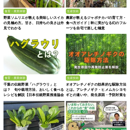
食育・農業体験
生産技術
野菜ソムリエが教える美味しいスイカ
農家が教えるジャボチカバの育て方・
の見極め方。甘さ、日持ちの良さは外
食べ方ガイド｜幹に実がなる幻のフル
見でわかる
ーツを自宅で楽しむ極意
食育・農業体験
生産技術
千葉の伝統野菜「ハグラウリ」と
オオアレチノギクの効果的な駆除方法
は？ 旬や栽培方法、おいしく食べる
とは。アレチノギク・ヒメムカシヨモ
レシピを解説【日本伝統野菜推進協会
ギとの違いや、発生原因・予防対策を
監修】
解説