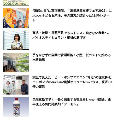
“漁師の日”に東京開催。「漁業就業支援フェア2026」に
大人も子どもも来場。海の魅力が詰まった1日をレポー
ト
高温・乾燥・日照不足でもストレスに負けない農業へ。
バイオスティミュラント資材の選び方
手をかけずに自動で管理可能！小型・低コストで始める
水耕栽培
実証で見えた、ヒートポンプエアコン“電化”の現実解-ヒ
ートポンプのみのCO2削減ボイラーレスハウス、反収1.5
倍の驚異-
気候変動で早く・長く発生する害虫をしっかり防除。通
年使える気門封鎖剤『フーモン』