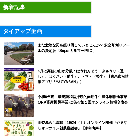
新着記事
タイアップ企画
まだ危険な刃を振り回していませんか？ 安全草刈りツー
ルの決定版「SuperカルマーPRO」
8月は高値の山が分散：ほうれんそう・きゅうり（通
し）、はくさい（前半）、トマト（後半）【青果市況情
報アプリ「YAOYASAN」】
令和8年度 環境調和型持続的肉用牛生産体制推進事業
(JRA畜産振興事業)に係る第１回オンライン情報交換会
山梨暮らし満載！10/24（土）オンライン開催『やまな
しオンライン就農座談会』【参加無料】