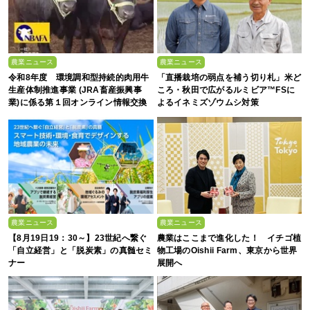
農業ニュース
農業ニュース
令和8年度 環境調和型持続的肉用牛
「直播栽培の弱点を補う切り札」米ど
生産体制推進事業 (JRA畜産振興事
ころ・秋田で広がるルミビア™FSに
業)に係る第１回オンライン情報交換
よるイネミズゾウムシ対策
会
農業ニュース
農業ニュース
【8月19日19：30～】23世紀へ繋ぐ
農業はここまで進化した！ イチゴ植
「自立経営」と「脱炭素」の真髄セミ
物工場のOishii Farm、東京から世界
ナー
展開へ