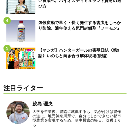
い農業へ。バイオスティミュラント資材の選
び方
気候変動で早く・長く発生する害虫をしっか
り防除。通年使える気門封鎖剤『フーモン』
【マンガ】ハンターガールの害獣日誌《第9
話》いのちと向き合う解体現場(後編)
注目ライター
鮫島 理央
大学を卒業後、農協に就職するも、気が付けば農作
の道に。地元神奈川県で、自分にしかできない都市
型農業を実現するため、暗中模索の毎日。収穫より
も…