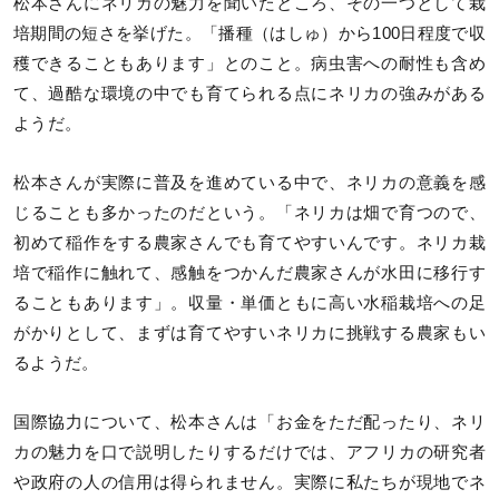
松本さんにネリカの魅力を聞いたところ、その一つとして栽
培期間の短さを挙げた。「播種（はしゅ）から100日程度で収
穫できることもあります」とのこと。病虫害への耐性も含め
て、過酷な環境の中でも育てられる点にネリカの強みがある
ようだ。
松本さんが実際に普及を進めている中で、ネリカの意義を感
じることも多かったのだという。「ネリカは畑で育つので、
初めて稲作をする農家さんでも育てやすいんです。ネリカ栽
培で稲作に触れて、感触をつかんだ農家さんが水田に移行す
ることもあります」。収量・単価ともに高い水稲栽培への足
がかりとして、まずは育てやすいネリカに挑戦する農家もい
るようだ。
国際協力について、松本さんは「お金をただ配ったり、ネリ
カの魅力を口で説明したりするだけでは、アフリカの研究者
や政府の人の信用は得られません。実際に私たちが現地でネ