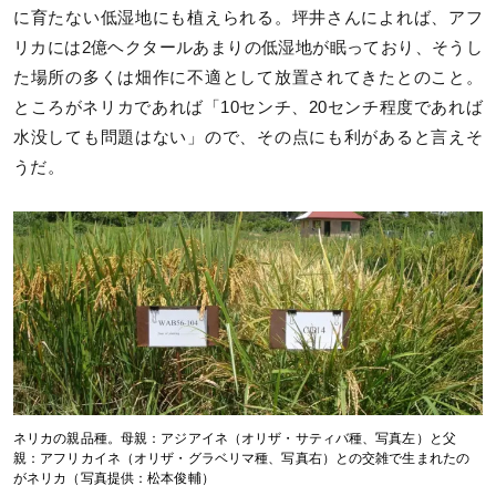
に育たない低湿地にも植えられる。坪井さんによれば、アフ
リカには2億ヘクタールあまりの低湿地が眠っており、そうし
た場所の多くは畑作に不適として放置されてきたとのこと。
ところがネリカであれば「10センチ、20センチ程度であれば
水没しても問題はない」ので、その点にも利があると言えそ
うだ。
ネリカの親品種。母親：アジアイネ（オリザ・サティバ種、写真左）と父
親：アフリカイネ（オリザ・グラベリマ種、写真右）との交雑で生まれたの
がネリカ（写真提供：松本俊輔）