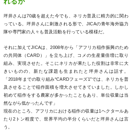
れるか
坪井さんは70歳を超えた今でも、ネリカ普及に精力的に関わ
っている。坪井さんに刺激される形で、JICAの青年海外協力
隊や専門家の人々も普及活動を行っている模様だ。
それに加えてJICAは、2008年から「アフリカ稲作振興のため
の共同体（CARD）」を立ち上げ、コメの生産量倍増に取り
組み、実現させた。そこにネリカが果たした役割は非常に大
きいものの、新たな課題も生まれたと坪井さんは話す。
「2018年までの取り組み“CARDフェーズ1”では、ネリカを普
及させることで稲作面積を増大させてきていました。しかし
初めて稲作をする農家が多かったこともあり、単位収量は当
然ながら低かったんです」
現在のところ、アフリカにおける稲作の収量は1ヘクタールあ
たり2トン程度で、世界平均の半分くらいだと坪井さんは言
う。