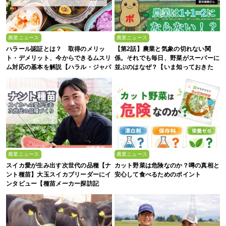
農業ニュース
農業ニュース
ハラール認証とは？ 取得のメリッ
【第2話】農業と気象の切れない関
ト・デメリット、今からできるムスリ
係。それでも毎日、野菜がスーパーに
ム対応の基本を解説【ハラル・ジャパ
並ぶのはなぜ？【いま知っておきた
ン協会監修】
い、これからの”食”の話】
農業ニュース
農業ニュース
スイカ愛が生み出す次世代の品種【ナ
カット野菜は危険なのか？噂の真相と
ント種苗】大玉スイカブリーダーにイ
安心して食べるためのポイント
ンタビュー【種苗メーカー探訪記
Vol.4】