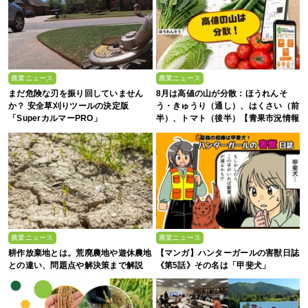
農業ニュース
農業ニュース
まだ危険な刃を振り回していません
8月は高値の山が分散：ほうれんそ
か？ 安全草刈りツールの決定版
う・きゅうり（通し）、はくさい（前
「SuperカルマーPRO」
半）、トマト（後半）【青果市況情報
アプリ「YAOYASAN」】
農業ニュース
農業ニュース
耕作放棄地とは。荒廃農地や遊休農地
【マンガ】ハンターガールの害獣日誌
との違い、問題点や解決策まで解説
《第5話》その名は「甲斐犬」