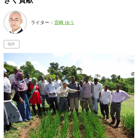
きく貢献
ライター：
宮崎 ゆう
稲作