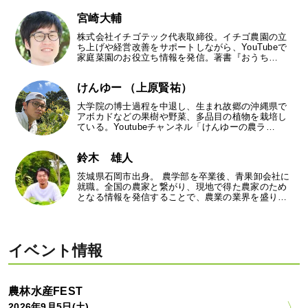
宮崎大輔
株式会社イチゴテック代表取締役。イチゴ農園の立
ち上げや経営改善をサポートしながら、YouTubeで
家庭菜園のお役立ち情報を発信。著書『おうち…
けんゆー （上原賢祐）
大学院の博士過程を中退し、生まれ故郷の沖縄県で
アボカドなどの果樹や野菜、多品目の植物を栽培し
ている。Youtubeチャンネル「けんゆーの農ラ…
鈴木 雄人
茨城県石岡市出身。 農学部を卒業後、青果卸会社に
就職。全国の農家と繋がり、現地で得た農家のため
となる情報を発信することで、農業の業界を盛り…
イベント情報
農林水産FEST
2026年9月5日(土)