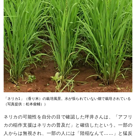
「ネリカ1」（香り米）の栽培風景。水が張られていない畑で栽培されている
（写真提供：松本俊輔））
ネリカの可能性を自分の目で確認した坪井さんは、「アフリ
カの稲作支援はネリカの普及だ」と確信したという。一部の
人からは無視され、一部の人には「陸稲なんて……」と猛反