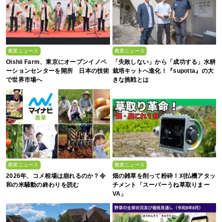
農業ニュース
農業ニュース
Oishii Farm、東京にオープンイノベ
「失敗しない」から「成功する」水耕
ーションセンターを開所 日本の技術
栽培キットへ進化！『supotta』の大
で世界市場へ
きな挑戦とは
農業ニュース
農業ニュース
2026年、コメ相場は崩れるのか？令
畑の雑草を削って粉砕！刈払機アタッ
和の米騒動の終わりを読む
チメント「スーパーうね草取りまー
VA」