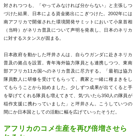
対されつつも、「やってみなければ分からない」と主張しつ
づけた結果、日本による資金拠出にこぎつけた。2002年には
南アフリカで開催された環境開発サミットにおいて小泉首相
（当時）がネリカ普及について声明を発表し、日本のネリカ
に対するスタンスが固まる。
日本政府を動かした坪井さんは、自らウガンダに赴きネリカ
普及の拠点を設置。青年海外協力隊員とも連携しつつ、東南
部アフリカ11カ国へのネリカ普及に尽力する。「最初は協力
隊員数人に研修を受けてもらって、農家と一緒に種まきをし
てもらうことから始めました。少しずつ成果が出てくると手
を挙げてくれる隊員も増えてきて、気づいたら350人の隊員が
稲作支援に携わっていました」と坪井さん。こうしていつの
間にか日本国としての活動に幅を広げていったそうだ。
アフリカのコメ生産を再び倍増させら