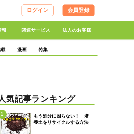
ログイン
会員登録
情報
関連サービス
法人のお客様
連載
漫画
特集
人気記事ランキング
もう処分に困らない！ 培
養土をリサイクルする方法