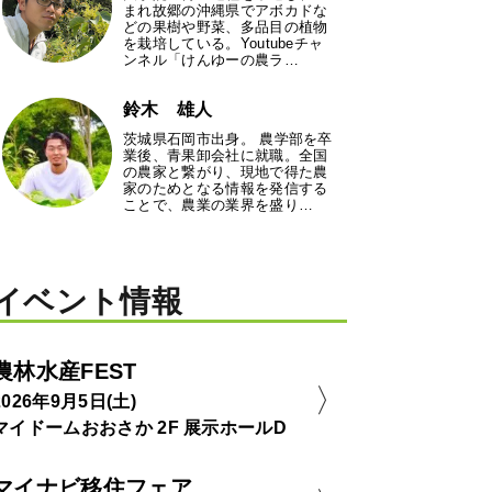
まれ故郷の沖縄県でアボカドな
どの果樹や野菜、多品目の植物
を栽培している。Youtubeチャ
ンネル「けんゆーの農ラ…
鈴木 雄人
茨城県石岡市出身。 農学部を卒
業後、青果卸会社に就職。全国
の農家と繋がり、現地で得た農
家のためとなる情報を発信する
ことで、農業の業界を盛り…
イベント情報
農林水産FEST
2026年9月5日(土)
マイドームおおさか 2F 展示ホールD
マイナビ移住フェア