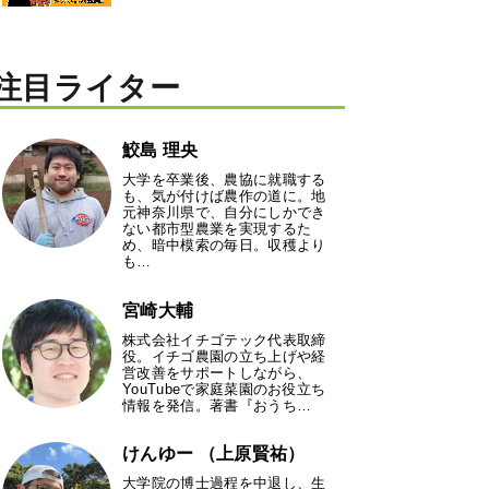
注目ライター
鮫島 理央
大学を卒業後、農協に就職する
も、気が付けば農作の道に。地
元神奈川県で、自分にしかでき
ない都市型農業を実現するた
め、暗中模索の毎日。収穫より
も…
宮崎大輔
株式会社イチゴテック代表取締
役。イチゴ農園の立ち上げや経
営改善をサポートしながら、
YouTubeで家庭菜園のお役立ち
情報を発信。著書『おうち…
けんゆー （上原賢祐）
大学院の博士過程を中退し、生