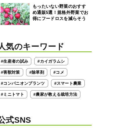
もったいない野菜のおすす
め通販5選！規格外野菜でお
得にフードロスを減らそう
人気のキーワード
#生産者の試み
#カイガラムシ
#害獣対策
#除草剤
#コメ
#コンパニオンプランツ
#スマート農業
#ミニトマト
#農家が教える栽培方法
公式SNS