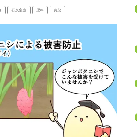
良
石灰窒素
肥料
農薬