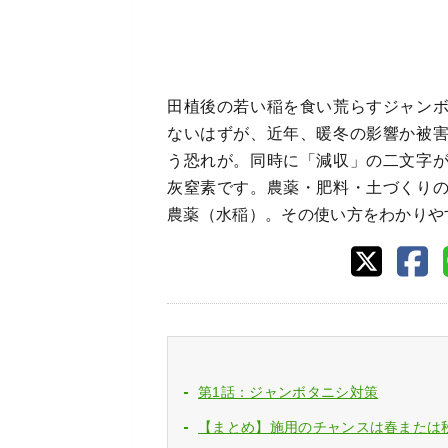
田植後の若い稲を食い荒らすジャン
ないはずが、近年、暖冬の影響か被
う恐れが。同時に「減収」の二文字
灰窒素です。農薬・肥料・土づくり
農薬（水稲）。その使い方をわかりや
第1話：ジャンボタニシ対策
【まとめ】施用のチャンスは春または