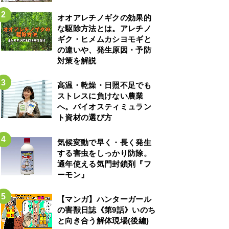
オオアレチノギクの効果的
な駆除方法とは。アレチノ
ギク・ヒメムカシヨモギと
の違いや、発生原因・予防
対策を解説
高温・乾燥・日照不足でも
ストレスに負けない農業
へ。バイオスティミュラン
ト資材の選び方
気候変動で早く・長く発生
する害虫をしっかり防除。
通年使える気門封鎖剤『フ
ーモン』
【マンガ】ハンターガール
の害獣日誌《第9話》いのち
と向き合う解体現場(後編)