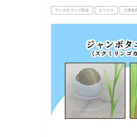
デンカ土づくり部会
土づくり
土壌改