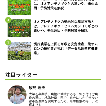
は。オオアレチノギクとの違いや、発生原
因・予防対策を解説
オオアレチノギクの効果的な駆除方法と
は。アレチノギク・ヒメムカシヨモギとの
違いや、発生原因・予防対策を解説
慣行農業を上回る単収と安定生産。元オム
ロンの技術者が挑む「データ活用型有機農
業」
注目ライター
鮫島 理央
大学を卒業後、農協に就職するも、気が付けば農
作の道に。地元神奈川県で、自分にしかできない
都市型農業を実現するため、暗中模索の毎日。収
穫よりも…