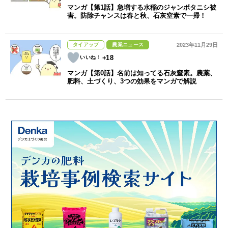
マンガ【第1話】急増する水稲のジャンボタニシ被
害。防除チャンスは春と秋、石灰窒素で一掃！
タイアップ
農業ニュース
2023年11月29日
+18
マンガ【第0話】名前は知ってる石灰窒素。農薬、
肥料、土づくり、3つの効果をマンガで解説