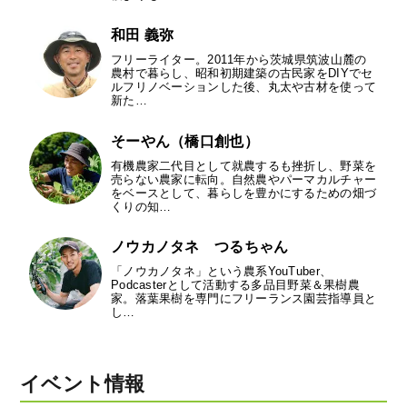
和田 義弥
フリーライター。2011年から茨城県筑波山麓の
農村で暮らし、昭和初期建築の古民家をDIYでセ
ルフリノベーションした後、丸太や古材を使って
新た…
そーやん（橋口創也）
有機農家二代目として就農するも挫折し、野菜を
売らない農家に転向。自然農やパーマカルチャー
をベースとして、暮らしを豊かにするための畑づ
くりの知…
ノウカノタネ つるちゃん
「ノウカノタネ」という農系YouTuber、
Podcasterとして活動する多品目野菜＆果樹農
家。落葉果樹を専門にフリーランス園芸指導員と
し…
イベント情報