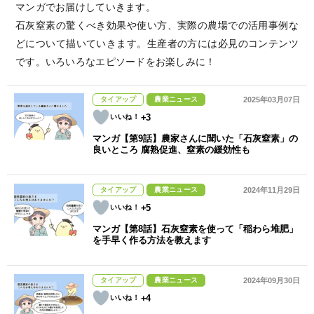
マンガでお届けしていきます。
石灰窒素の驚くべき効果や使い方、実際の農場での活用事例な
どについて描いていきます。生産者の方には必見のコンテンツ
です。いろいろなエピソードをお楽しみに！
タイアップ
農業ニュース
2025年03月07日
+3
マンガ【第9話】農家さんに聞いた「石灰窒素」の
良いところ 腐熟促進、窒素の緩効性も
タイアップ
農業ニュース
2024年11月29日
+5
マンガ【第8話】石灰窒素を使って「稲わら堆肥」
を手早く作る方法を教えます
タイアップ
農業ニュース
2024年09月30日
+4