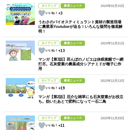
タイアップ
農業ニュース
2024年02月15日
+3
うわさのバイオスティミュラント資材の製造現場
に農業系Youtuberが迫る！いろんな疑問を徹底解
明！
タイアップ
農業ニュース
2023年12月21日
+13
マンガ【第3話】田んぼのノビエは休眠覚醒で一網
打尽。石灰窒素の農薬成分シアナミドが種子に作
用
タイアップ
農業ニュース
2023年12月13日
+19
マンガ【第2話】厄介な雑草にも石灰窒素がお役立
ち。効いたあとで肥料になって一石二鳥
タイアップ
農業ニュース
2023年11月29日
+11