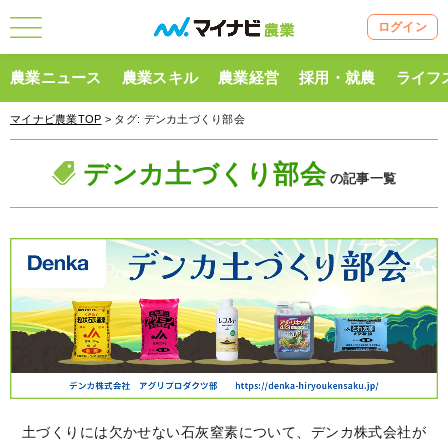
ログイン
農業ニュース
農業スキル
農業経営
採用・就農
ライフ
マイナビ農業TOP
> タグ:
デンカ土づくり部会
デンカ土づくり部会
の記事一覧
土づくりには欠かせない石灰窒素について、デンカ株式会社が