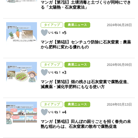
マンガ【第7話】土壌消毒と土づくりが同時にでき
る「太陽熱・石灰窒素法」
タイアップ
農業ニュース
2024年06月28日
+5
マンガ【第6話】センチュウ防除に石灰窒素：農薬
から肥料に変わる優れもの
タイアップ
農業ニュース
2024年05月09日
+3
マンガ【第5話】畑の残さは石灰窒素で腐熟促進、
減農薬・減化学肥料にもなる使い方
タイアップ
農業ニュース
2024年03月13日
+4
マンガ【第4話】田んぼの困りごとを招く春先の未
熟な稲わらは、石灰窒素の散布で腐熟促進