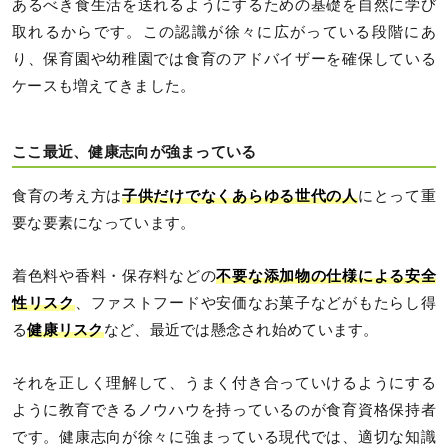
あるべき食生活を送れるようにするための基礎を自然に学び
取れるからです。この認識が徐々に広がっている段階にあ
り、保育園や幼稚園では食育のアドバイザーを確保している
ケースも増えてきました。
ここ最近、健康志向が強まっている
食育の考え方は
子供だけでなくあらゆる世代の人
にとって重
要な要素になっています。
着色料や香料・保存料などの
不要な添加物の仕様による安全
性リスク
、ファストフードや安価なお菓子などがもたらし得
る
健康リスク
など、最近では懸念され始めています。
それを正しく理解して、うまく付き合っていけるようにする
ように教育できるノウハウを持っているのが食育資格保持者
です。健康志向が徐々に強まっている現代では、適切な知識