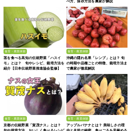
べ方、保存方法を農家が解説
食育・農業体験
食育・農業体験
茎を食べる高知の伝統野菜「ハスイ
沖縄の隠れ名果「レンブ」とは？ 旬
モ」とは？ 旬やレシピ、栽培方法を
の時期や品種ごとの特徴、栽培方法ま
紹介【日本伝統野菜推進協会監修】
で農家が徹底解説
食育・農業体験
食育・農業体験
京都の伝統野菜「賀茂ナス」とは？
アップルバナナとは？ 美味しさの理
旬や栽培方法、おいしく食べるレシピ
由と名前の秘密、食べごろを見極める