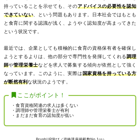
持っていることを示せても、その
アドバイスの必要性を認知
できていない
、という問題もあります。日本社会ではもとも
と食育に関する認識が浅く、ようやく認知度が高まってきた
という状況です。
最近では、企業としても積極的に食育の資格保有者を確保し
ようとするよりは、他の部分で専門性を発揮してくれる
調理
師
や
管理栄養士
などを求人で募集する傾向が依然として強く
なっています。このように、実際は
国家資格を持っている方
が断然有利
な状況のようです。
ここがポイント！
・食育資格関連の求人は多くない
・調理師や管理栄養士が有利
・まだまだ食育の認知度が低い
BrushUP学び／資格講座掲載数No.1
(※)