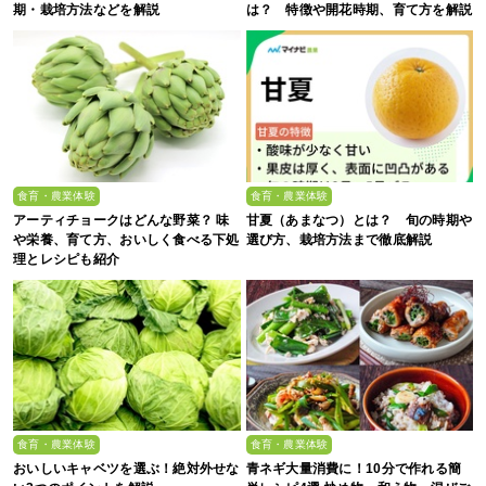
期・栽培方法などを解説
は？ 特徴や開花時期、育て方を解説
食育・農業体験
食育・農業体験
アーティチョークはどんな野菜？ 味
甘夏（あまなつ）とは？ 旬の時期や
や栄養、育て方、おいしく食べる下処
選び方、栽培方法まで徹底解説
理とレシピも紹介
食育・農業体験
食育・農業体験
おいしいキャベツを選ぶ！絶対外せな
青ネギ大量消費に！10分で作れる簡