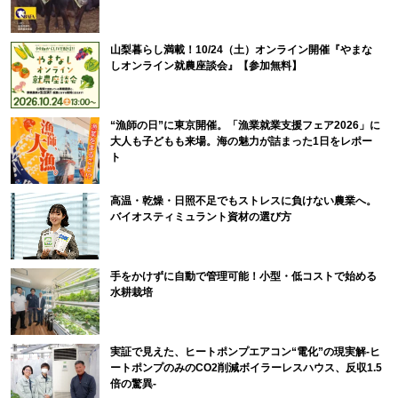
山梨暮らし満載！10/24（土）オンライン開催『やまな
しオンライン就農座談会』【参加無料】
“漁師の日”に東京開催。「漁業就業支援フェア2026」に
大人も子どもも来場。海の魅力が詰まった1日をレポー
ト
高温・乾燥・日照不足でもストレスに負けない農業へ。
バイオスティミュラント資材の選び方
手をかけずに自動で管理可能！小型・低コストで始める
水耕栽培
実証で見えた、ヒートポンプエアコン“電化”の現実解-ヒ
ートポンプのみのCO2削減ボイラーレスハウス、反収1.5
倍の驚異-