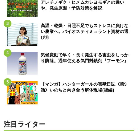
アレチノギク・ヒメムカシヨモギとの違い
や、発生原因・予防対策を解説
高温・乾燥・日照不足でもストレスに負けな
い農業へ。バイオスティミュラント資材の選
び方
気候変動で早く・長く発生する害虫をしっか
り防除。通年使える気門封鎖剤『フーモン』
【マンガ】ハンターガールの害獣日誌《第9
話》いのちと向き合う解体現場(後編)
注目ライター