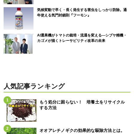
気候変動で早く・長く発生する害虫をしっかり防除。通
年使える気門封鎖剤『フーモン』
AI選果機がトマトの栽培・流通を変える―シブヤ精機・
カゴメが描くトレーサビリティ改革の未来
人気記事ランキング
もう処分に困らない！ 培養土をリサイクル
する方法
オオアレチノギクの効果的な駆除方法とは。