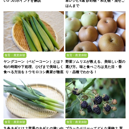
い3つのポイントを解説
単レシピ4選 炒め物・和え物・混ぜご
はんまで
食育・農業体験
食育・農業体験
ヤングコーン（ベビーコーン）とは？
野菜ソムリエが教える、美味しい梨の
旬の時期や下処理、ひげまで美味しく
選び方。味と食べごろは見た目・香
食べる方法をトウモロコシ農家が徹底
り・品種でわかる！
解説！
食育・農業体験
食育・農業体験
九条ネギとは？普通のネギとの違いや
ブラックベリーってどんな果物？ 育