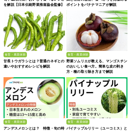
を解説【日本伝統野菜推進協会監修】
ポイントをバナナマニアが解説
食育・農業体験
食育・農業体験
甘長トウガラシとは？普通のネギとの
野菜ソムリエが教える、マンゴスチン
違いやおすすめレシピを解説
のおいしい食べ方。簡単な皮の剥き
方・種の取り除き方まで解説
食育・農業体験
食育・農業体験
アンデスメロンとは？ 特徴・旬の時
パイナップルリリー（ユーコミス）と