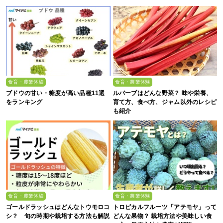
食育・農業体験
食育・農業体験
ブドウの甘い・糖度が高い品種11選
ルバーブはどんな野菜？ 味や栄養、
をランキング
育て方、食べ方、ジャム以外のレシピ
も紹介
食育・農業体験
食育・農業体験
ゴールドラッシュはどんなトウモロコ
トロピカルフルーツ「アテモヤ」って
シ？ 旬の時期や栽培する方法も解説
どんな果物？ 栽培方法や美味しい食