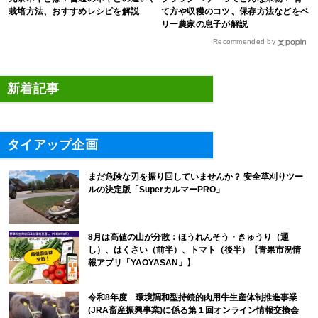
栽培方法、おすすめレシピを解説
て方や収穫のコツ、保存方法などをベ
リー農家の息子が解説
Recommended by
新着記事
タイアップ企画
まだ危険な刃を振り回していませんか？ 安全草刈りツー
ルの決定版「SuperカルマーPRO」
8月は高値の山が分散：ほうれんそう・きゅうり（通
し）、はくさい（前半）、トマト（後半）【青果市況情
報アプリ「YAOYASAN」】
令和8年度 環境調和型持続的肉用牛生産体制推進事業
(JRA畜産振興事業)に係る第１回オンライン情報交換会