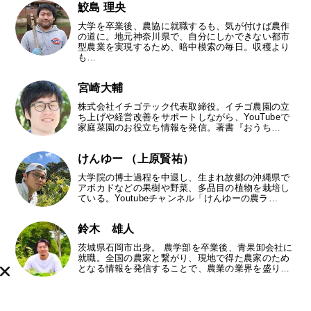
鮫島 理央
大学を卒業後、農協に就職するも、気が付けば農作
の道に。地元神奈川県で、自分にしかできない都市
型農業を実現するため、暗中模索の毎日。収穫より
も…
宮崎大輔
株式会社イチゴテック代表取締役。イチゴ農園の立
ち上げや経営改善をサポートしながら、YouTubeで
家庭菜園のお役立ち情報を発信。著書『おうち…
けんゆー （上原賢祐）
大学院の博士過程を中退し、生まれ故郷の沖縄県で
アボカドなどの果樹や野菜、多品目の植物を栽培し
ている。Youtubeチャンネル「けんゆーの農ラ…
鈴木 雄人
茨城県石岡市出身。 農学部を卒業後、青果卸会社に
就職。全国の農家と繋がり、現地で得た農家のため
となる情報を発信することで、農業の業界を盛り…