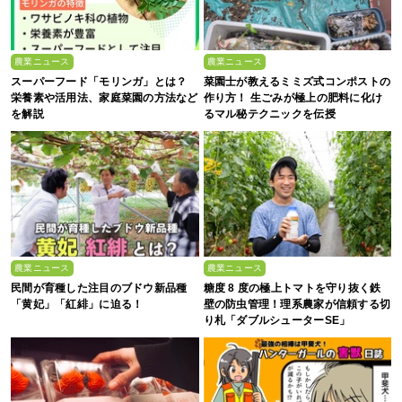
農業ニュース
農業ニュース
スーパーフード「モリンガ」とは？
菜園士が教えるミミズ式コンポストの
栄養素や活用法、家庭菜園の方法など
作り方！ 生ごみが極上の肥料に化け
を解説
るマル秘テクニックを伝授
農業ニュース
農業ニュース
民間が育種した注目のブドウ新品種
糖度 8 度の極上トマトを守り抜く鉄
「黄妃」「紅緋」に迫る！
壁の防虫管理！理系農家が信頼する切
り札「ダブルシューターSE」