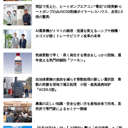
実証で見えた、ヒートポンプエアコン“電化”の現実解-ヒ
ートポンプのみのCO2削減ボイラーレスハウス、反収1.5
倍の驚異-
AI選果機がトマトの栽培・流通を変える―シブヤ精機・
カゴメが描くトレーサビリティ改革の未来
気候変動で早く・長く発生する害虫をしっかり防除。通
年使える気門封鎖剤『フーモン』
自治体業務の負担を減らす害獣処理の新しい選択肢 害
獣の死骸を現地で適正処理 小型・超高温焼却炉
『ACE0.5型』
農薬の正しい知識・安全な使い方を産地全体で共有。直
売所で専門家によるセミナー開催
【8月19日19：30～】23世紀へ繋ぐ「自立経営」と「脱