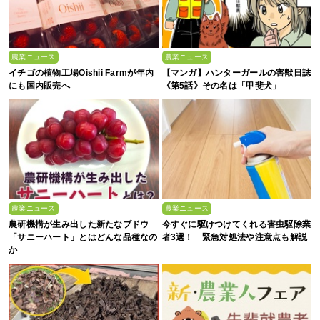
農業ニュース
農業ニュース
イチゴの植物工場Oishii Farmが年内
【マンガ】ハンターガールの害獣日誌
にも国内販売へ
《第5話》その名は「甲斐犬」
農業ニュース
農業ニュース
農研機構が生み出した新たなブドウ
今すぐに駆けつけてくれる害虫駆除業
「サニーハート」とはどんな品種なの
者3選！ 緊急対処法や注意点も解説
か