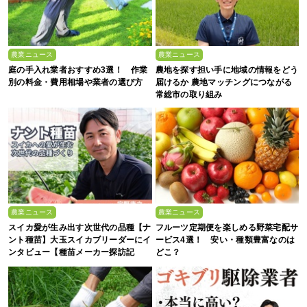
農業ニュース
農業ニュース
庭の手入れ業者おすすめ3選！ 作業
農地を探す担い手に地域の情報をどう
別の料金・費用相場や業者の選び方
届けるか 農地マッチングにつながる
常総市の取り組み
農業ニュース
農業ニュース
スイカ愛が生み出す次世代の品種【ナ
フルーツ定期便を楽しめる野菜宅配サ
ント種苗】大玉スイカブリーダーにイ
ービス4選！ 安い・種類豊富なのは
ンタビュー【種苗メーカー探訪記
どこ？
Vol.4】