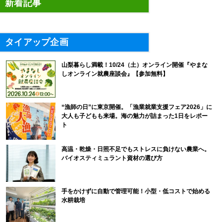
新着記事
タイアップ企画
山梨暮らし満載！10/24（土）オンライン開催『やまな
しオンライン就農座談会』【参加無料】
“漁師の日”に東京開催。「漁業就業支援フェア2026」に
大人も子どもも来場。海の魅力が詰まった1日をレポー
ト
高温・乾燥・日照不足でもストレスに負けない農業へ。
バイオスティミュラント資材の選び方
手をかけずに自動で管理可能！小型・低コストで始める
水耕栽培