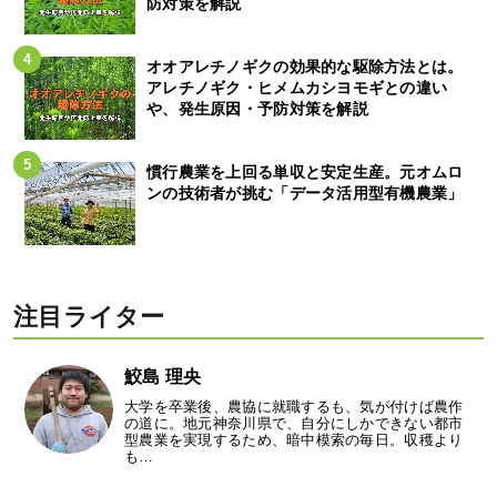
防対策を解説
オオアレチノギクの効果的な駆除方法とは。
アレチノギク・ヒメムカシヨモギとの違い
や、発生原因・予防対策を解説
慣行農業を上回る単収と安定生産。元オムロ
ンの技術者が挑む「データ活用型有機農業」
注目ライター
鮫島 理央
大学を卒業後、農協に就職するも、気が付けば農作
の道に。地元神奈川県で、自分にしかできない都市
型農業を実現するため、暗中模索の毎日。収穫より
も…