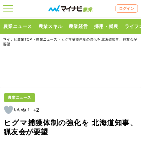
ログイン
農業ニュース
農業スキル
農業経営
採用・就農
ライフ
マイナビ農業TOP
>
農業ニュース
> ヒグマ捕獲体制の強化を 北海道知事、猟友会が
要望
農業ニュース
+2
ヒグマ捕獲体制の強化を 北海道知事、
猟友会が要望