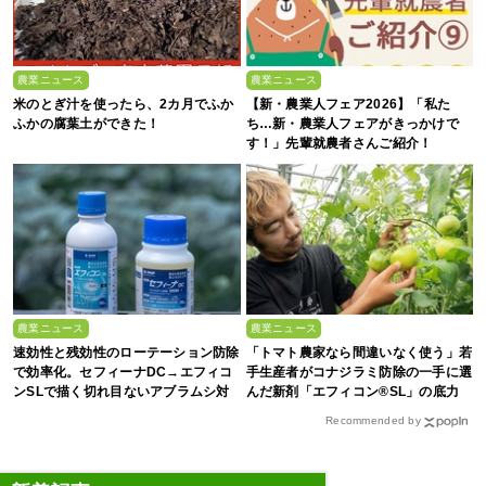
農業ニュース
農業ニュース
米のとぎ汁を使ったら、2カ月でふか
【新・農業人フェア2026】「私た
ふかの腐葉土ができた！
ち…新・農業人フェアがきっかけで
す！」先輩就農者さんご紹介！
農業ニュース
農業ニュース
速効性と残効性のローテーション防除
「トマト農家なら間違いなく使う」若
で効率化。セフィーナDC→エフィコ
手生産者がコナジラミ防除の一手に選
ンSLで描く切れ目ないアブラムシ対
んだ新剤「エフィコン®SL」の底力
策
Recommended by