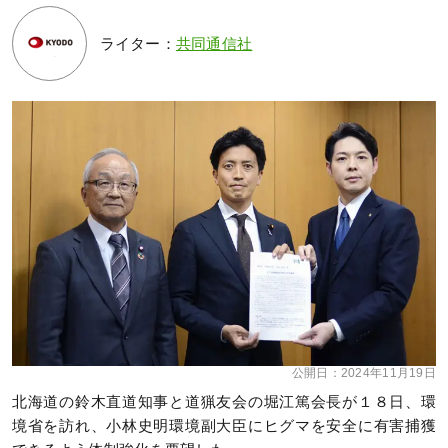
ライター：
共同通信社
公開日：
2024年11月19日
北海道の鈴木直道知事と道猟友会の堀江篤会長が１８日、環
境省を訪れ、小林史明環境副大臣にヒグマを安全に有害捕獲