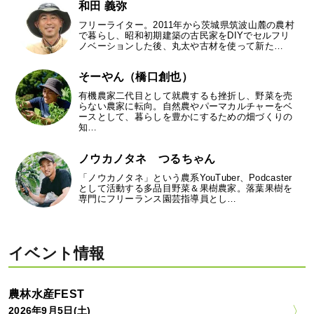
和田 義弥
フリーライター。2011年から茨城県筑波山麓の農村
で暮らし、昭和初期建築の古民家をDIYでセルフリ
ノベーションした後、丸太や古材を使って新た…
そーやん（橋口創也）
有機農家二代目として就農するも挫折し、野菜を売
らない農家に転向。自然農やパーマカルチャーをベ
ースとして、暮らしを豊かにするための畑づくりの
知…
ノウカノタネ つるちゃん
「ノウカノタネ」という農系YouTuber、Podcaster
として活動する多品目野菜＆果樹農家。落葉果樹を
専門にフリーランス園芸指導員とし…
イベント情報
農林水産FEST
2026年9月5日(土)