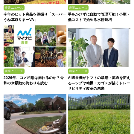
農業ニュース
農業ニュース
今年のヒット商品を深掘り「スーパー
手をかけずに自動で管理可能！小型・
うね草取りまーVA」
低コストで始める水耕栽培
農業ニュース
農業ニュース
2026年、コメ相場は崩れるのか？令
AI選果機がトマトの栽培・流通を変え
和の米騒動の終わりを読む
る―シブヤ精機・カゴメが描くトレー
サビリティ改革の未来