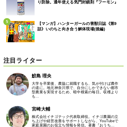
り防除。通年使える気門封鎖剤『フーモン』
【マンガ】ハンターガールの害獣日誌《第9
話》いのちと向き合う解体現場(後編)
注目ライター
鮫島 理央
大学を卒業後、農協に就職するも、気が付けば農作
の道に。地元神奈川県で、自分にしかできない都市
型農業を実現するため、暗中模索の毎日。収穫より
も…
宮崎大輔
株式会社イチゴテック代表取締役。イチゴ農園の立
ち上げや経営改善をサポートしながら、YouTubeで
家庭菜園のお役立ち情報を発信。著書『おうち…