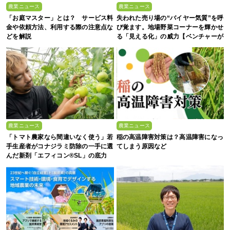
農業ニュース
農業ニュース
「お庭マスター」とは？ サービス料
失われた売り場の“バイヤー気質”を呼
金や依頼方法、利用する際の注意点な
び覚ます。地場野菜コーナーを輝かせ
どを解説
る「見える化」の威力【ベンチャーが
拓く！日本の農の未来 #2】
農業ニュース
農業ニュース
「トマト農家なら間違いなく使う」若
稲の高温障害対策は？高温障害になっ
手生産者がコナジラミ防除の一手に選
てしまう原因など
んだ新剤「エフィコン®SL」の底力