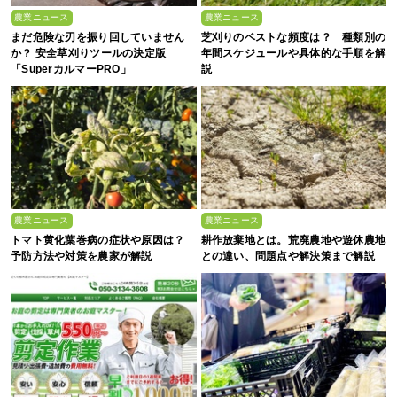
農業ニュース
農業ニュース
まだ危険な刃を振り回していません
芝刈りのベストな頻度は？ 種類別の
か？ 安全草刈りツールの決定版
年間スケジュールや具体的な手順を解
「SuperカルマーPRO」
説
農業ニュース
農業ニュース
トマト黄化葉巻病の症状や原因は？
耕作放棄地とは。荒廃農地や遊休農地
予防方法や対策を農家が解説
との違い、問題点や解決策まで解説