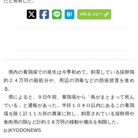
たと発表した。
URLをコピー
県内の養鶏場での発生は今季初めて。飼育している採卵鶏
約２４万羽の殺処分や、周辺の消毒などの防疫措置を進め
る。
県によると、９日午前、養鶏場から「鳥がまとまって死ん
でいる」と通報があった。半径１０キロ以内にあるこの養鶏
場を除く計１１カ所の農家に対し、飼育されている採卵用や
食肉用の鶏など計約２８万羽の移動や搬出を制限した。
(c)KYODONEWS