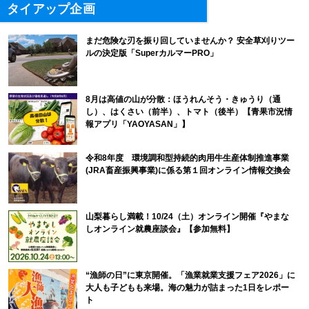
タイアップ企画
まだ危険な刃を振り回していませんか？ 安全草刈りツー
ルの決定版「SuperカルマーPRO」
8月は高値の山が分散：ほうれんそう・きゅうり（通
し）、はくさい（前半）、トマト（後半）【青果市況情
報アプリ「YAOYASAN」】
令和8年度 環境調和型持続的肉用牛生産体制推進事業
(JRA畜産振興事業)に係る第１回オンライン情報交換会
山梨暮らし満載！10/24（土）オンライン開催『やまな
しオンライン就農座談会』【参加無料】
“漁師の日”に東京開催。「漁業就業支援フェア2026」に
大人も子どもも来場。海の魅力が詰まった1日をレポー
ト