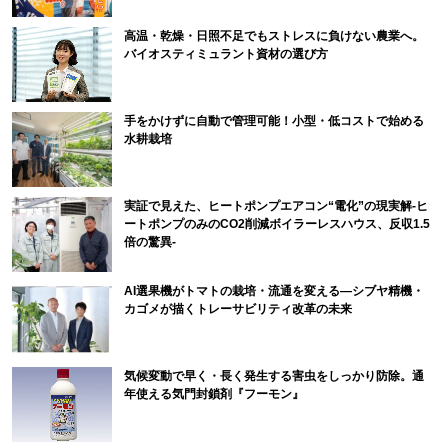
高温・乾燥・日照不足でもストレスに負けない農業へ。
バイオスティミュラント資材の選び方
手をかけずに自動で管理可能！小型・低コストで始める
水耕栽培
実証で見えた、ヒートポンプエアコン“電化”の現実解-ヒ
ートポンプのみのCO2削減ボイラーレスハウス、反収1.5
倍の驚異-
AI選果機がトマトの栽培・流通を変える―シブヤ精機・
カゴメが描くトレーサビリティ改革の未来
気候変動で早く・長く発生する害虫をしっかり防除。通
年使える気門封鎖剤『フーモン』