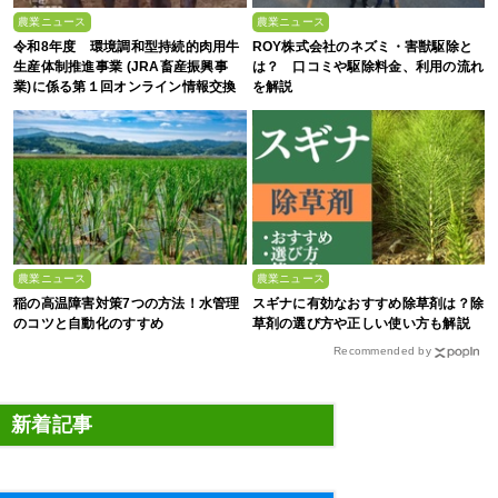
農業ニュース
農業ニュース
令和8年度 環境調和型持続的肉用牛
ROY株式会社のネズミ・害獣駆除と
生産体制推進事業 (JRA畜産振興事
は？ 口コミや駆除料金、利用の流れ
業)に係る第１回オンライン情報交換
を解説
会
農業ニュース
農業ニュース
稲の高温障害対策7つの方法！水管理
スギナに有効なおすすめ除草剤は？除
のコツと自動化のすすめ
草剤の選び方や正しい使い方も解説
Recommended by
新着記事