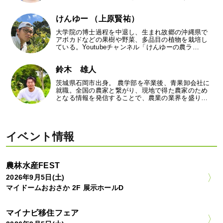
けんゆー （上原賢祐）
大学院の博士過程を中退し、生まれ故郷の沖縄県で
アボカドなどの果樹や野菜、多品目の植物を栽培し
ている。Youtubeチャンネル「けんゆーの農ラ…
鈴木 雄人
茨城県石岡市出身。 農学部を卒業後、青果卸会社に
就職。全国の農家と繋がり、現地で得た農家のため
となる情報を発信することで、農業の業界を盛り…
イベント情報
農林水産FEST
2026年9月5日(土)
マイドームおおさか 2F 展示ホールD
マイナビ移住フェア