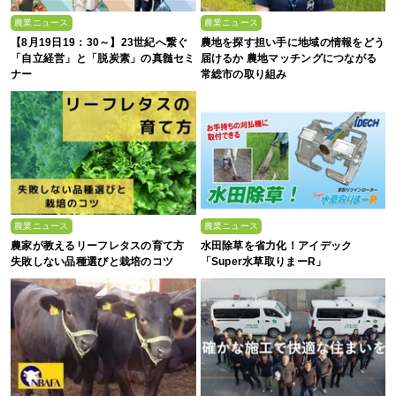
農業ニュース
農業ニュース
【8月19日19：30～】23世紀へ繋ぐ
農地を探す担い手に地域の情報をどう
「自立経営」と「脱炭素」の真髄セミ
届けるか 農地マッチングにつながる
ナー
常総市の取り組み
農業ニュース
農業ニュース
農家が教えるリーフレタスの育て方
水田除草を省力化！アイデック
失敗しない品種選びと栽培のコツ
「Super水草取りまーR」