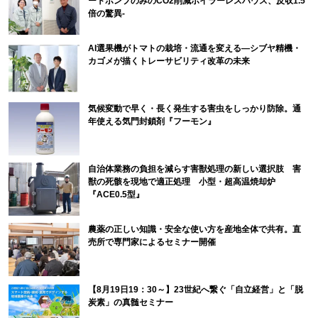
ートポンプのみのCO2削減ボイラーレスハウス、反収1.5
倍の驚異-
AI選果機がトマトの栽培・流通を変える―シブヤ精機・
カゴメが描くトレーサビリティ改革の未来
気候変動で早く・長く発生する害虫をしっかり防除。通
年使える気門封鎖剤『フーモン』
自治体業務の負担を減らす害獣処理の新しい選択肢 害
獣の死骸を現地で適正処理 小型・超高温焼却炉
『ACE0.5型』
農薬の正しい知識・安全な使い方を産地全体で共有。直
売所で専門家によるセミナー開催
【8月19日19：30～】23世紀へ繋ぐ「自立経営」と「脱
炭素」の真髄セミナー