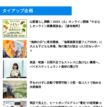
タイアップ企画
山梨暮らし満載！10/24（土）オンライン開催『やまな
しオンライン就農座談会』【参加無料】
“漁師の日”に東京開催。「漁業就業支援フェア2026」に
大人も子どもも来場。海の魅力が詰まった1日をレポー
ト
高温・乾燥・日照不足でもストレスに負けない農業へ。
バイオスティミュラント資材の選び方
手をかけずに自動で管理可能！小型・低コストで始める
水耕栽培
実証で見えた、ヒートポンプエアコン“電化”の現実解-ヒ