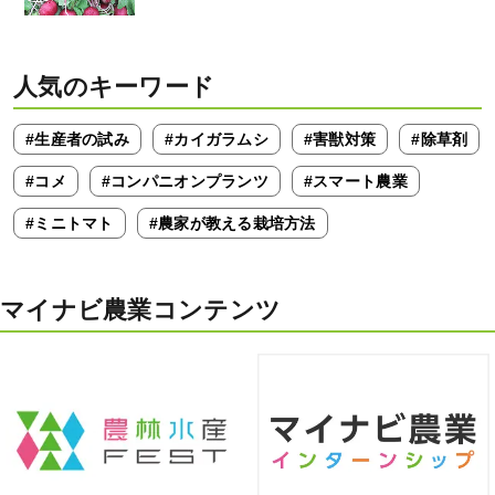
人気のキーワード
#生産者の試み
#カイガラムシ
#害獣対策
#除草剤
#コメ
#コンパニオンプランツ
#スマート農業
#ミニトマト
#農家が教える栽培方法
マイナビ農業コンテンツ