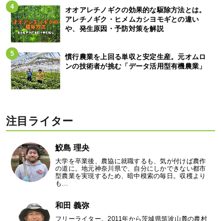
オオアレチノギクの効果的な駆除方法とは。
アレチノギク・ヒメムカシヨモギとの違い
や、発生原因・予防対策を解説
慣行農業を上回る単収と安定生産。元オムロ
ンの技術者が挑む「データ活用型有機農業」
注目ライター
鮫島 理央
大学を卒業後、農協に就職するも、気が付けば農作
の道に。地元神奈川県で、自分にしかできない都市
型農業を実現するため、暗中模索の毎日。収穫より
も…
和田 義弥
フリーライター。2011年から茨城県筑波山麓の農村