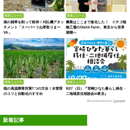
農業ニュース
農業ニュース
畑の雑草を削って粉砕！刈払機アタッ
農業はここまで進化した！ イチゴ植
チメント「スーパーうね草取りまー
物工場のOishii Farm、東京から世界
VA」
展開へ
農業ニュース
農業ニュース
稲の高温障害対策7つの方法！水管理
9/27（日）『宮崎ひなた暮らし移住・
のコツと自動化のすすめ
二地域居住相談会in東京』
Recommended by
新着記事