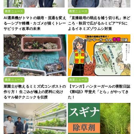
農業ニュース
農業ニュース
AI選果機がトマトの栽培・流通を変え
「直播栽培の弱点を補う切り札」米ど
る―シブヤ精機・カゴメが描くトレー
ころ・秋田で広がるルミビア™FSに
サビリティ改革の未来
よるイネミズゾウムシ対策
農業ニュース
農業ニュース
菜園士が教えるミミズ式コンポストの
【マンガ】ハンターガールの害獣日誌
作り方！ 生ごみが極上の肥料に化け
《第6話》甲斐犬「とら」がやってき
るマル秘テクニックを伝授
た！