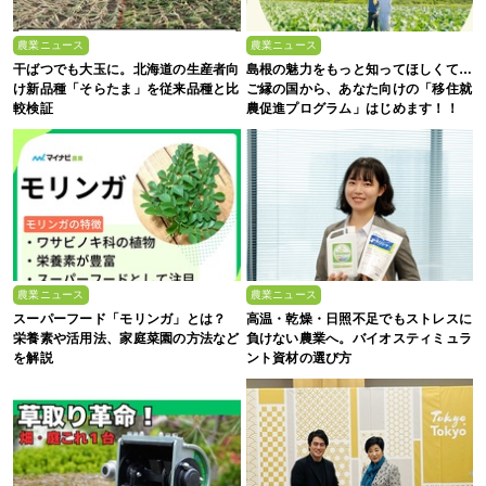
農業ニュース
農業ニュース
干ばつでも大玉に。北海道の生産者向
島根の魅力をもっと知ってほしくて…
け新品種「そらたま」を従来品種と比
ご縁の国から、あなた向けの「移住就
較検証
農促進プログラム」はじめます！！
農業ニュース
農業ニュース
スーパーフード「モリンガ」とは？
高温・乾燥・日照不足でもストレスに
栄養素や活用法、家庭菜園の方法など
負けない農業へ。バイオスティミュラ
を解説
ント資材の選び方