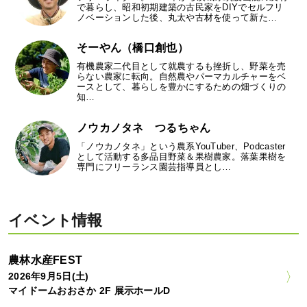
で暮らし、昭和初期建築の古民家をDIYでセルフリ
ノベーションした後、丸太や古材を使って新た…
そーやん（橋口創也）
有機農家二代目として就農するも挫折し、野菜を売
らない農家に転向。自然農やパーマカルチャーをベ
ースとして、暮らしを豊かにするための畑づくりの
知…
ノウカノタネ つるちゃん
「ノウカノタネ」という農系YouTuber、Podcaster
として活動する多品目野菜＆果樹農家。落葉果樹を
専門にフリーランス園芸指導員とし…
イベント情報
農林水産FEST
2026年9月5日(土)
マイドームおおさか 2F 展示ホールD