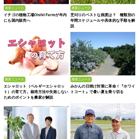
農業ニュース
農業ニュース
イチゴの植物工場Oishii Farmが年内
芝刈りのベストな頻度は？ 種類別の
にも国内販売へ
年間スケジュールや具体的な手順を解
説
農業ニュース
農業ニュース
エシャロット（ベルギーエシャロッ
みかんの日焼け対策に革命！『ホワイ
ト）の育て方。栽培方法や失敗しない
トコート』で暑い夏を乗り切る
ためのポイントを農家が解説