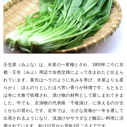
壬生菜（みぶな）は、水菜の一変種とされ、1800年ごろに京
都・壬生（みぶ）周辺で自然交雑によって生まれたと伝えら
れています。葉先はヘラのように丸みを帯び、水菜よりも柔
らかく、ほんのりとしたほろ苦い香りが特徴です。もともと
は冬に大株で収穫され、漬け物の材料として親しまれてきま
した。中でも、京漬物の代表格「千枚漬け」に添えるのが古
くからの習わしです。近年では、小さな若株が一年を通して
出荷されるようになり、浅漬けやサラダなど幅広い料理に活
用されています。旬は12月から翌年3月ごろまでです。