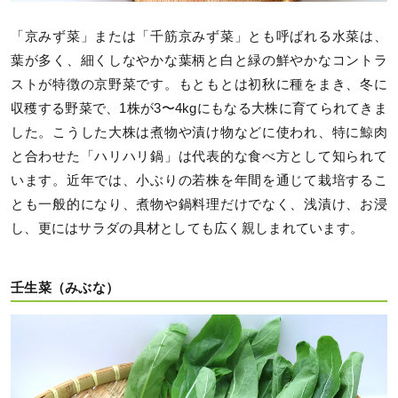
「京みず菜」または「千筋京みず菜」とも呼ばれる水菜は、
葉が多く、細くしなやかな葉柄と白と緑の鮮やかなコントラ
ストが特徴の京野菜です。もともとは初秋に種をまき、冬に
収穫する野菜で、1株が3〜4kgにもなる大株に育てられてきま
した。こうした大株は煮物や漬け物などに使われ、特に鯨肉
と合わせた「ハリハリ鍋」は代表的な食べ方として知られて
います。近年では、小ぶりの若株を年間を通じて栽培するこ
とも一般的になり、煮物や鍋料理だけでなく、浅漬け、お浸
し、更にはサラダの具材としても広く親しまれています。
壬生菜（みぶな）