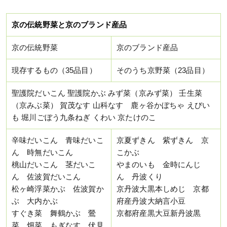
京の伝統野菜と京のブランド産品
京の伝統野菜
京のブランド産品
現存するもの（35品目）
そのうち京野菜（23品目）
聖護院だいこん 聖護院かぶ みず菜（京みず菜） 壬生菜
（京みぶ菜） 賀茂なす 山科なす 鹿ヶ谷かぼちゃ えびい
も 堀川ごぼう九条ねぎ くわい 京たけのこ
辛味だいこん 青味だいこ
京夏ずきん 紫ずきん 京
ん 時無だいこん
こかぶ
桃山だいこん 茎だいこ
やまのいも 金時にんじ
ん 佐波賀だいこん
ん 丹波くり
松ヶ崎浮菜かぶ 佐波賀か
京丹波大黒本しめじ 京都
ぶ 大内かぶ
府産丹波大納言小豆
すぐき菜 舞鶴かぶ 鶯
京都府産黒大豆新丹波黒
菜 畑菜 もぎなす 伏見