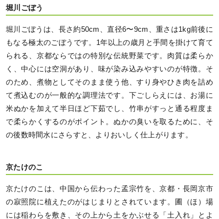
堀川ごぼう
堀川ごぼうは、長さ約50cm、直径6〜9cm、重さは1kg前後に
もなる極太のごぼうです。1年以上の歳月と手間を掛けて育て
られる、京都ならではの特別な伝統野菜です。肉質は柔らか
く、中心には空洞があり、味が染み込みやすいのが特徴。そ
のため、煮物としてそのまま使う他、すり身やひき肉を詰め
て煮込むのが一般的な調理法です。下ごしらえには、お湯に
米ぬかを加えて半日ほど下茹でし、竹串がすっと通る程度ま
で柔らかくするのがポイント。ぬかの臭いを取るために、そ
の後数時間水にさらすと、よりおいしく仕上がります。
京たけのこ
京たけのこは、中国から伝わった孟宗竹を、京都・長岡京市
の寂照院に植えたのがはじまりとされています。圃（ほ）場
には稲わらを敷き、その上から土をかぶせる「土入れ」とよ