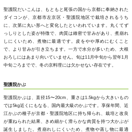
聖護院だいこんは、もともと尾張の国から京都に奉納された
ダイコンが、京都市左京区・聖護院地区で栽培されるうち
に、次第に丸い形へと変化したといわれています。丸くてず
っしりとした姿が特徴で、肉質は緻密で甘みがあり、煮崩れ
しにくいため、煮物に最適です。皮をやや厚めにむくこと
で、より甘みが引き立ちます。一方で水分が多いため、大根
おろしにはあまり向いていません。旬は11月中旬から翌年1月
中旬ごろまでで、冬の京料理には欠かせない存在です。
聖護院かぶ
聖護院かぶは、直径15〜20cm、重さは1.5kgから大きいもの
では5kg近くにもなる、国内最大級のかぶです。享保年間、近
江かぶの種子が京都・聖護院地区に持ち帰られ、栽培と改良
が重ねられた結果、きめ細かく滑らかな肉質を持つ大かぶが
誕生しました。煮崩れしにくいため、煮物や蒸し物に最適