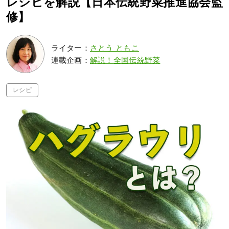
レシピを解説【日本伝統野菜推進協会監
修】
ライター：
さとう ともこ
連載企画：
解説！全国伝統野菜
レシピ