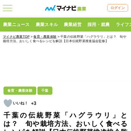
ログイン
農業ニュース
農業スキル
農業経営
採用・就農
ライフ
マイナビ農業TOP
>
食育・農業体験
> 千葉の伝統野菜「ハグラウリ」とは？ 旬や
栽培方法、おいしく食べるレシピを解説【日本伝統野菜推進協会監修】
食育・農業体験
千葉
+3
千葉の伝統野菜「ハグラウリ」と
は？ 旬や栽培方法、おいしく食べる