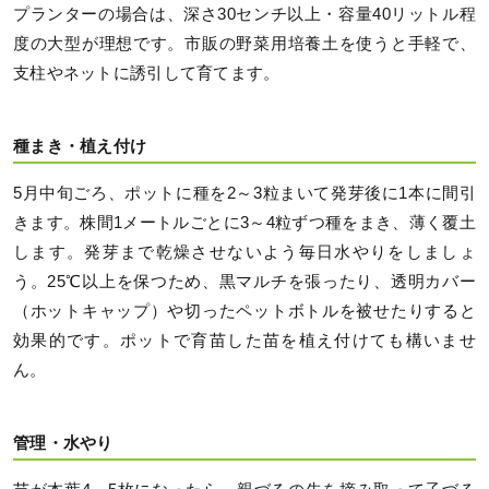
プランターの場合は、深さ30センチ以上・容量40リットル程
度の大型が理想です。市販の野菜用培養土を使うと手軽で、
支柱やネットに誘引して育てます。
種まき・植え付け
5月中旬ごろ、ポットに種を2～3粒まいて発芽後に1本に間引
きます。株間1メートルごとに3～4粒ずつ種をまき、薄く覆土
します。発芽まで乾燥させないよう毎日水やりをしましょ
う。25℃以上を保つため、黒マルチを張ったり、透明カバー
（ホットキャップ）や切ったペットボトルを被せたりすると
効果的です。ポットで育苗した苗を植え付けても構いませ
ん。
管理・水やり