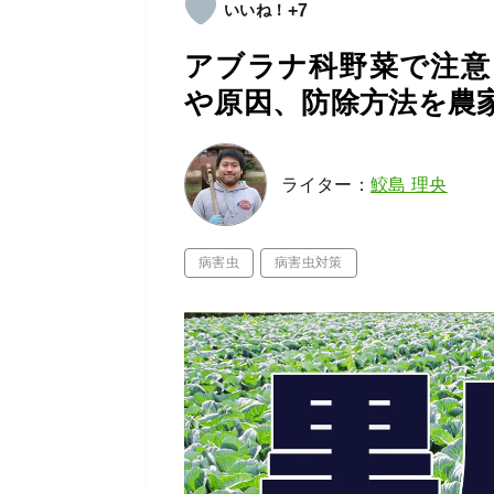
+7
アブラナ科野菜で注意
や原因、防除方法を農
ライター：
鮫島 理央
病害虫
病害虫対策