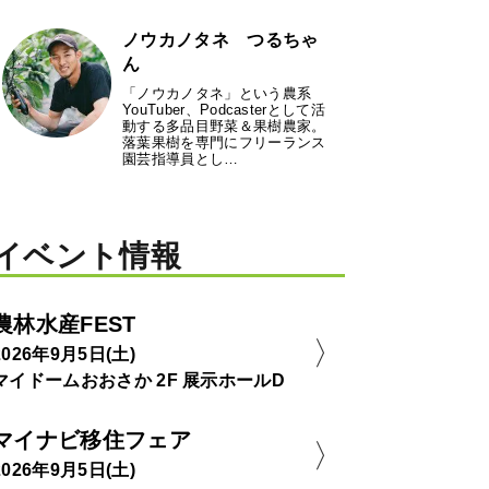
ノウカノタネ つるちゃ
ん
「ノウカノタネ」という農系
YouTuber、Podcasterとして活
動する多品目野菜＆果樹農家。
落葉果樹を専門にフリーランス
園芸指導員とし…
イベント情報
農林水産FEST
2026年9月5日(土)
マイドームおおさか 2F 展示ホールD
マイナビ移住フェア
2026年9月5日(土)