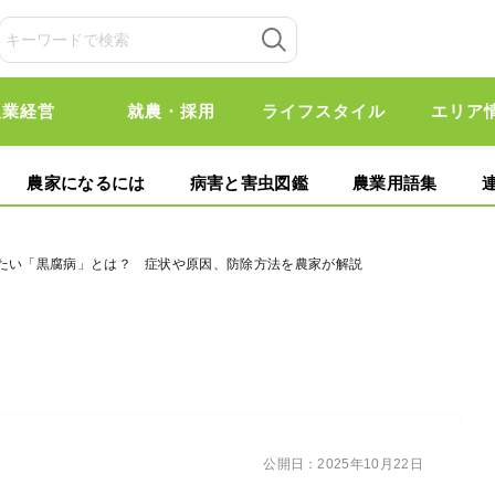
農業経営
就農・採用
ライフスタイル
エリア
農家になるには
病害と害虫図鑑
農業用語集
したい「黒腐病」とは？ 症状や原因、防除方法を農家が解説
公開日：
2025年10月22日