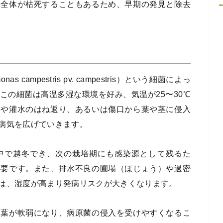
株全体が枯死することもあるため、早期の発見と除去
 campestris pv. campestris）という細菌によっ
この細菌は高温多湿な環境を好み、気温が25〜30℃
水や灌水のはね返り、あるいは傷口から葉や茎に侵入
病気を広げていきます。
中で越冬でき、次の栽培期にも感染源として残るた
必要です。また、排水不良の圃場（ほじょう）や過密
は、湿度が高まり発病リスクが大きくなります。
て葉が軟弱になり、病原菌の侵入を受けやすくなるこ