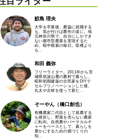
注目ライター
鮫島 理央
大学を卒業後、農協に就職する
も、気が付けば農作の道に。地
元神奈川県で、自分にしかでき
ない都市型農業を実現するた
め、暗中模索の毎日。収穫より
も…
和田 義弥
フリーライター。2011年から茨
城県筑波山麓の農村で暮らし、
昭和初期建築の古民家をDIYで
セルフリノベーションした後、
丸太や古材を使って新た…
そーやん（橋口創也）
有機農家二代目として就農する
も挫折し、野菜を売らない農家
に転向。自然農やパーマカルチ
ャーをベースとして、暮らしを
豊かにするための畑づくりの
知…