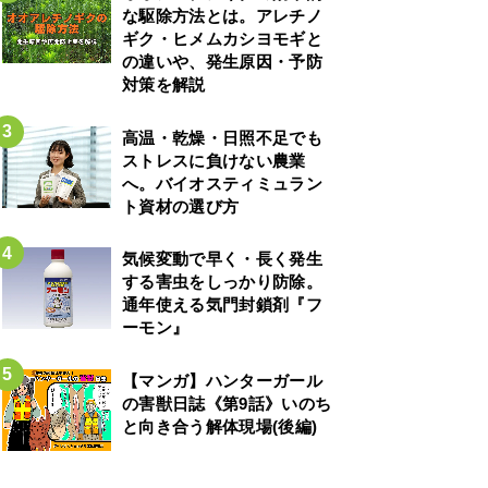
な駆除方法とは。アレチノ
ギク・ヒメムカシヨモギと
の違いや、発生原因・予防
対策を解説
高温・乾燥・日照不足でも
ストレスに負けない農業
へ。バイオスティミュラン
ト資材の選び方
気候変動で早く・長く発生
する害虫をしっかり防除。
通年使える気門封鎖剤『フ
ーモン』
【マンガ】ハンターガール
の害獣日誌《第9話》いのち
と向き合う解体現場(後編)