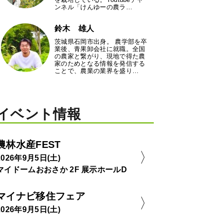
ンネル「けんゆーの農ラ…
鈴木 雄人
茨城県石岡市出身。 農学部を卒
業後、青果卸会社に就職。全国
の農家と繋がり、現地で得た農
家のためとなる情報を発信する
ことで、農業の業界を盛り…
イベント情報
農林水産FEST
2026年9月5日(土)
マイドームおおさか 2F 展示ホールD
マイナビ移住フェア
2026年9月5日(土)