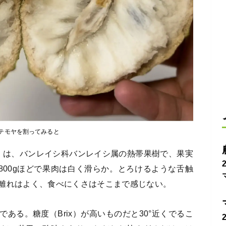
テモヤを割ってみると
moya）は、バンレイシ科バンレイシ属の熱帯果樹で、果実
800gほどで果肉は白く滑らか。とろけるような舌触
離れはよく、食べにくさはそこまで感じない。
ある。糖度（Brix）が高いものだと30°近くでるこ