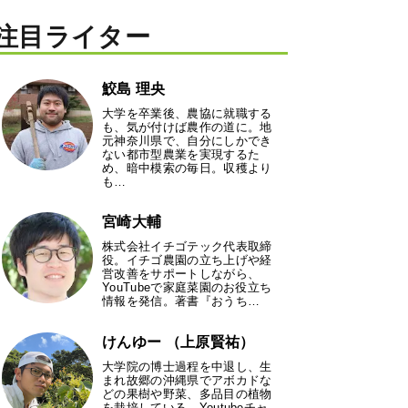
注目ライター
鮫島 理央
大学を卒業後、農協に就職する
も、気が付けば農作の道に。地
元神奈川県で、自分にしかでき
ない都市型農業を実現するた
め、暗中模索の毎日。収穫より
も…
宮崎大輔
株式会社イチゴテック代表取締
役。イチゴ農園の立ち上げや経
営改善をサポートしながら、
YouTubeで家庭菜園のお役立ち
情報を発信。著書『おうち…
けんゆー （上原賢祐）
大学院の博士過程を中退し、生
まれ故郷の沖縄県でアボカドな
どの果樹や野菜、多品目の植物
を栽培している。Youtubeチャ