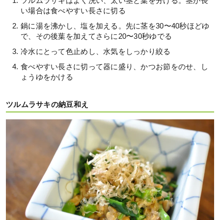
ツルムラサキはよく洗い、太い茎と葉を分ける。茎が長
い場合は食べやすい長さに切る
鍋に湯を沸かし、塩を加える。先に茎を30〜40秒ほどゆ
で、その後葉を加えてさらに20〜30秒ゆでる
冷水にとって色止めし、水気をしっかり絞る
食べやすい長さに切って器に盛り、かつお節をのせ、し
ょうゆをかける
ツルムラサキの納豆和え