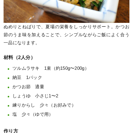
ぬめりとねばりで、夏場の栄養をしっかりサポート。かつお
節のうま味を加えることで、シンプルながらご飯によく合う
一品になります。
材料（2人分）
ツルムラサキ 1束（約150g〜200g）
納豆 1パック
かつお節 適量
しょうゆ 小さじ1〜2
練りからし 少々（お好みで）
塩 少々（ゆで用）
作り方