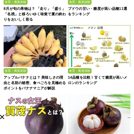
食育・農業体験
食育・農業体験
8月が旬の果物は？ 「走り」「盛り」
ブドウの甘い・糖度が高い品種11選
「名残」と移ろいゆく味覚で夏の終わ
をランキング
りをおいしく彩る
食育・農業体験
食育・農業体験
アップルバナナとは？ 美味しさの理
14品種を比較！甘くて糖度が高いメ
由と名前の秘密、食べごろを見極める
ロンのランキング
ポイントをバナナマニアが解説