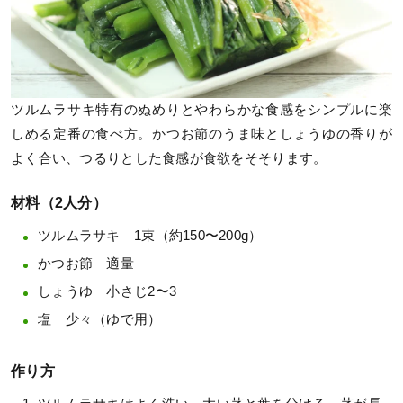
ツルムラサキ特有のぬめりとやわらかな食感をシンプルに楽
しめる定番の食べ方。かつお節のうま味としょうゆの香りが
よく合い、つるりとした食感が食欲をそそります。
材料（2人分）
ツルムラサキ 1束（約150〜200g）
かつお節 適量
しょうゆ 小さじ2〜3
塩 少々（ゆで用）
作り方