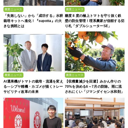
農業ニュース
農業ニュース
「失敗しない」から「成功する」水耕
糖度 8 度の極上トマトを守り抜く鉄
栽培キットへ進化！『supotta』の大
壁の防虫管理！理系農家が信頼する切
きな挑戦とは
り札「ダブルシューターSE」
農業ニュース
農業ニュース
AI選果機がトマトの栽培・流通を変え
【収穫量減少を回避】みかん作りの
る―シブヤ精機・カゴメが描くトレー
70%を決める6～7月の防除。雨に流
サビリティ改革の未来
されにくい「ジマンダイセン水和剤」
で黒点病を叩く！