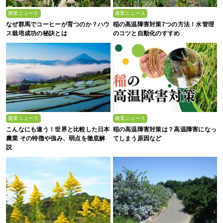
農業ニュース
農業ニュース
なぜ群馬でコーヒーが育つのか？ハウ
稲の高温障害対策7つの方法！水管理
ス栽培成功の秘訣とは
のコツと自動化のすすめ
農業ニュース
農業ニュース
こんなにも違う！世界と比較した日本
稲の高温障害対策は？高温障害になっ
農業 その特徴や強み、弱点を徹底解
てしまう原因など
説