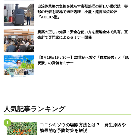
自治体業務の負担を減らす害獣処理の新しい選択肢 害
獣の死骸を現地で適正処理 小型・超高温焼却炉
『ACE0.5型』
農薬の正しい知識・安全な使い方を産地全体で共有。直
売所で専門家によるセミナー開催
【8月19日19：30～】23世紀へ繋ぐ「自立経営」と「脱
炭素」の真髄セミナー
人気記事ランキング
コニシキソウの駆除方法とは？ 発生原因や
効果的な予防対策を解説