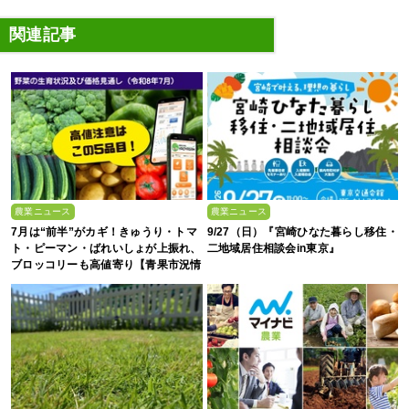
関連記事
農業ニュース
農業ニュース
7月は“前半”がカギ！きゅうり・トマ
9/27（日）『宮崎ひなた暮らし移住・
ト・ピーマン・ばれいしょが上振れ、
二地域居住相談会in東京』
ブロッコリーも高値寄り【青果市況情
報アプリ「YAOYASAN」】