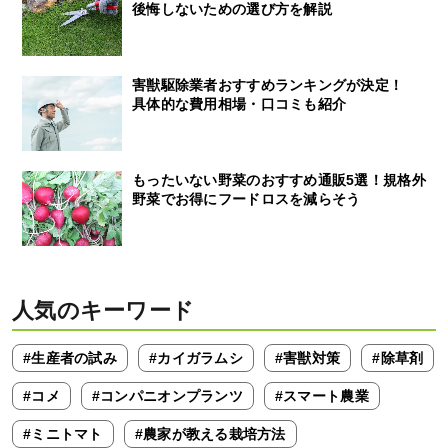
後悔しないための選び方を解説
害獣駆除業者おすすめランキングが決定！
具体的な費用相場・口コミも紹介
もったいない野菜のおすすめ通販5選！規格外
野菜でお得にフードロスを減らそう
人気のキーワード
#生産者の試み
#カイガラムシ
#害獣対策
#除草剤
#コメ
#コンパニオンプランツ
#スマート農業
#ミニトマト
#農家が教える栽培方法