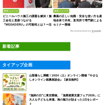
農業ニュース
農業ニュース
ビニールハウス施工の課題を解決！施
農薬の正しい知識・安全な使い方を産
工会社と直接つながる
地全体で共有。直売所で専門家による
『MEGADERU』の可能性とは？〜注
セミナー開催
目の農業経営者が語る今～
Recommended by
新着記事
タイアップ企画
山梨暮らし満載！10/24（土）オンライン開催『やまな
しオンライン就農座談会』【参加無料】
“漁師の日”に東京開催。「漁業就業支援フェア2026」に
大人も子どもも来場。海の魅力が詰まった1日をレポー
ト