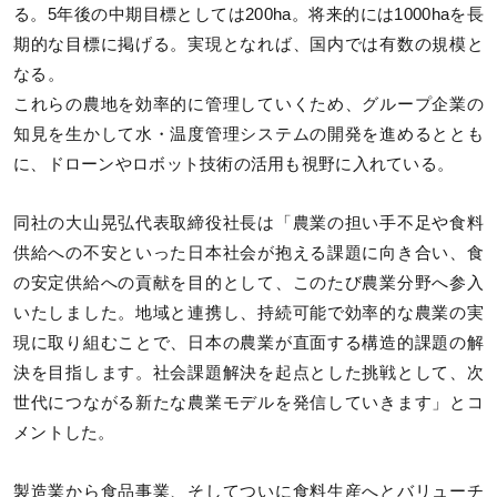
る。5年後の中期目標としては200ha。将来的には1000haを長
期的な目標に掲げる。実現となれば、国内では有数の規模と
なる。
これらの農地を効率的に管理していくため、グループ企業の
知見を生かして水・温度管理システムの開発を進めるととも
に、ドローンやロボット技術の活用も視野に入れている。
同社の大山晃弘代表取締役社長は「農業の担い手不足や食料
供給への不安といった日本社会が抱える課題に向き合い、食
の安定供給への貢献を目的として、このたび農業分野へ参入
いたしました。地域と連携し、持続可能で効率的な農業の実
現に取り組むことで、日本の農業が直面する構造的課題の解
決を目指します。社会課題解決を起点とした挑戦として、次
世代につながる新たな農業モデルを発信していきます」とコ
メントした。
製造業から食品事業、そしてついに食料生産へとバリューチ