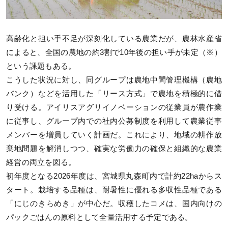
高齢化と担い手不足が深刻化している農業だが、農林水産省
によると、全国の農地の約3割で10年後の担い手が未定（※）
という課題もある。
こうした状況に対し、同グループは農地中間管理機構（農地
バンク）などを活用した「リース方式」で農地を積極的に借
り受ける。アイリスアグリイノベーションの従業員が農作業
に従事し、グループ内での社内公募制度を利用して農業従事
メンバーを増員していく計画だ。これにより、地域の耕作放
棄地問題を解消しつつ、確実な労働力の確保と組織的な農業
経営の両立を図る。
初年度となる2026年度は、宮城県丸森町内で計約22haからス
タート。栽培する品種は、耐暑性に優れる多収性品種である
「にじのきらめき」が中心だ。収穫したコメは、国内向けの
パックごはんの原料として全量活用する予定である。