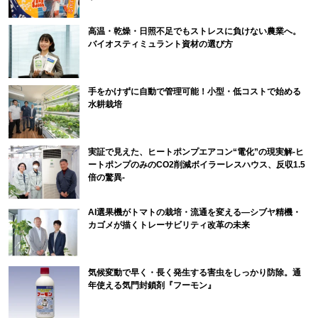
高温・乾燥・日照不足でもストレスに負けない農業へ。
バイオスティミュラント資材の選び方
手をかけずに自動で管理可能！小型・低コストで始める
水耕栽培
実証で見えた、ヒートポンプエアコン“電化”の現実解-ヒ
ートポンプのみのCO2削減ボイラーレスハウス、反収1.5
倍の驚異-
AI選果機がトマトの栽培・流通を変える―シブヤ精機・
カゴメが描くトレーサビリティ改革の未来
気候変動で早く・長く発生する害虫をしっかり防除。通
年使える気門封鎖剤『フーモン』