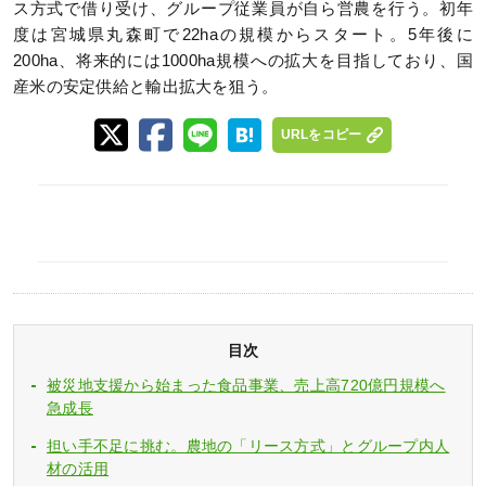
ス方式で借り受け、グループ従業員が自ら営農を行う。初年
度は宮城県丸森町で22haの規模からスタート。5年後に
200ha、将来的には1000ha規模への拡大を目指しており、国
産米の安定供給と輸出拡大を狙う。
URLをコピー
目次
被災地支援から始まった食品事業、売上高720億円規模へ
急成長
担い手不足に挑む。農地の「リース方式」とグループ内人
材の活用