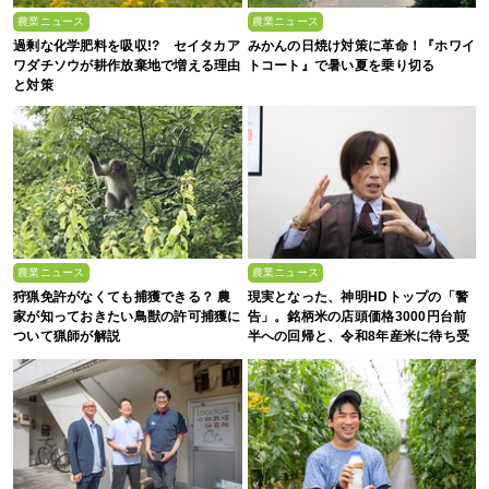
農業ニュース
農業ニュース
過剰な化学肥料を吸収!? セイタカア
みかんの日焼け対策に革命！『ホワイ
ワダチソウが耕作放棄地で増える理由
トコート』で暑い夏を乗り切る
と対策
農業ニュース
農業ニュース
狩猟免許がなくても捕獲できる？ 農
現実となった、神明HDトップの「警
家が知っておきたい鳥獣の許可捕獲に
告」。銘柄米の店頭価格3000円台前
ついて猟師が解説
半への回帰と、令和8年産米に待ち受
ける“大暴落”の可能性