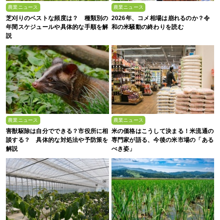
農業ニュース
農業ニュース
芝刈りのベストな頻度は？ 種類別の
2026年、コメ相場は崩れるのか？令
年間スケジュールや具体的な手順を解
和の米騒動の終わりを読む
説
農業ニュース
農業ニュース
害獣駆除は自分でできる？市役所に相
米の価格はこうして決まる！米流通の
談する？ 具体的な対処法や予防策を
専門家が語る、今後の米市場の「ある
解説
べき姿」