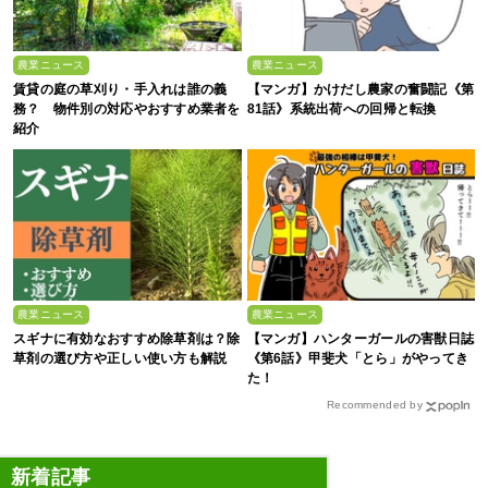
農業ニュース
農業ニュース
賃貸の庭の草刈り・手入れは誰の義
【マンガ】かけだし農家の奮闘記《第
務？ 物件別の対応やおすすめ業者を
81話》系統出荷への回帰と転換
紹介
農業ニュース
農業ニュース
スギナに有効なおすすめ除草剤は？除
【マンガ】ハンターガールの害獣日誌
草剤の選び方や正しい使い方も解説
《第6話》甲斐犬「とら」がやってき
た！
Recommended by
新着記事