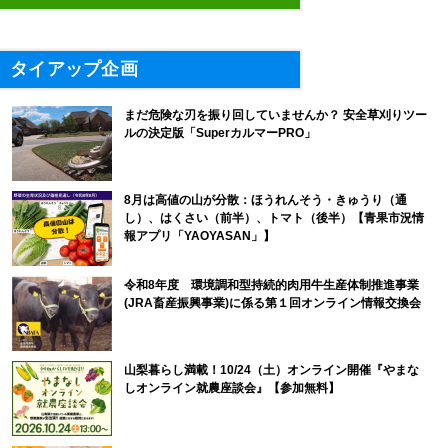
タイアップ企画
まだ危険な刃を振り回していませんか？ 安全草刈りツー
ルの決定版「SuperカルマーPRO」
8月は高値の山が分散：ほうれんそう・きゅうり（通
し）、はくさい（前半）、トマト（後半）【青果市況情
報アプリ「YAOYASAN」】
令和8年度 環境調和型持続的肉用牛生産体制推進事業
(JRA畜産振興事業)に係る第１回オンライン情報交換会
山梨暮らし満載！10/24（土）オンライン開催『やまな
しオンライン就農座談会』【参加無料】