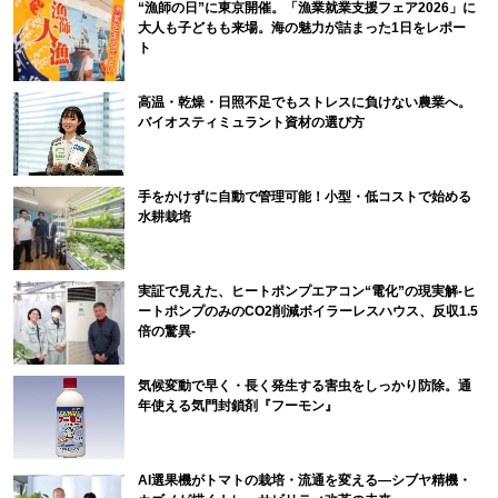
“漁師の日”に東京開催。「漁業就業支援フェア2026」に
大人も子どもも来場。海の魅力が詰まった1日をレポー
ト
高温・乾燥・日照不足でもストレスに負けない農業へ。
バイオスティミュラント資材の選び方
手をかけずに自動で管理可能！小型・低コストで始める
水耕栽培
実証で見えた、ヒートポンプエアコン“電化”の現実解-ヒ
ートポンプのみのCO2削減ボイラーレスハウス、反収1.5
倍の驚異-
気候変動で早く・長く発生する害虫をしっかり防除。通
年使える気門封鎖剤『フーモン』
AI選果機がトマトの栽培・流通を変える―シブヤ精機・