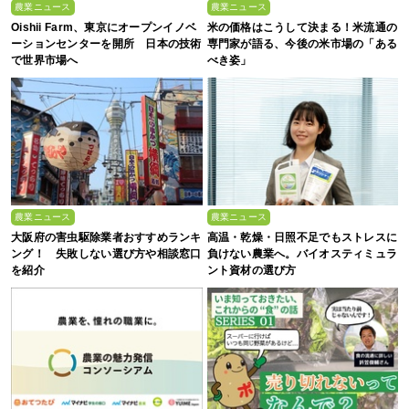
農業ニュース
農業ニュース
Oishii Farm、東京にオープンイノベ
米の価格はこうして決まる！米流通の
ーションセンターを開所 日本の技術
専門家が語る、今後の米市場の「ある
で世界市場へ
べき姿」
農業ニュース
農業ニュース
大阪府の害虫駆除業者おすすめランキ
高温・乾燥・日照不足でもストレスに
ング！ 失敗しない選び方や相談窓口
負けない農業へ。バイオスティミュラ
を紹介
ント資材の選び方