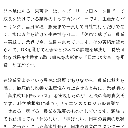
熊本県にある「果実堂」は、ベビーリーフ日本一を目指して
成長を続けている業界のトップカンパニーです。生産からパ
ッキング、品質管理、販売まで一貫して自社で行うだけでな
く、常に改善を続けて生産性を向上。「休めて稼げる」農業
を実践し、業界で今、注目を集めています。その実績が認め
られて、DXを通じて社会やビジネスの課題を解決し、持続可
能な成長を実践する取り組みを表彰する「日本DX大賞」を受
賞したほどです。
建設業界出身という異色の経歴でありながら、農業に魅力を
感じ、徹底的な改善で生産性を向上させると共に、業界初の
「高瀬式14回転ハウス」 を実現したのが、社長の高瀬貴文氏
です。科学的根拠に基づくサイエンス＆ロジカル農業で、
「休める・稼げる」農業を現実のものとしています。頑張っ
ても頑張っても「休めない」「稼げない」日本の農業の現状
を目の当たりにした高瀬社長が、日本の農業のスタンダード