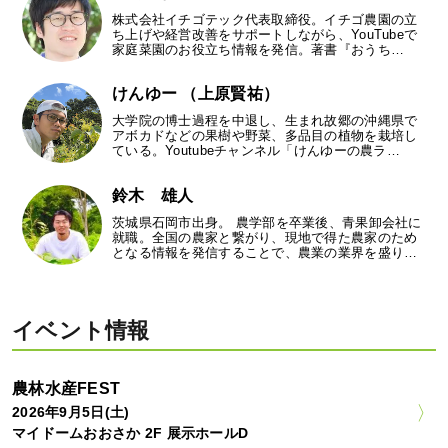
株式会社イチゴテック代表取締役。イチゴ農園の立
ち上げや経営改善をサポートしながら、YouTubeで
家庭菜園のお役立ち情報を発信。著書『おうち…
けんゆー （上原賢祐）
大学院の博士過程を中退し、生まれ故郷の沖縄県で
アボカドなどの果樹や野菜、多品目の植物を栽培し
ている。Youtubeチャンネル「けんゆーの農ラ…
鈴木 雄人
茨城県石岡市出身。 農学部を卒業後、青果卸会社に
就職。全国の農家と繋がり、現地で得た農家のため
となる情報を発信することで、農業の業界を盛り…
イベント情報
農林水産FEST
2026年9月5日(土)
マイドームおおさか 2F 展示ホールD