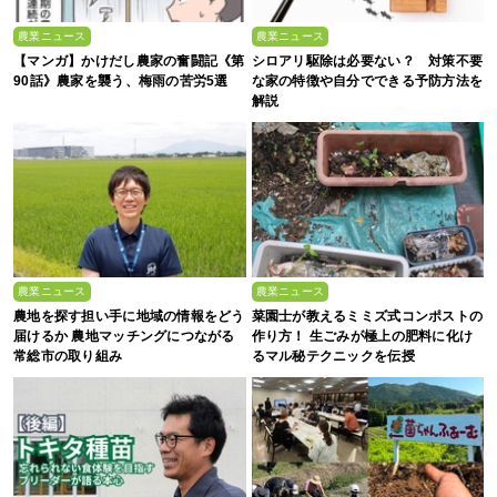
農業ニュース
農業ニュース
【マンガ】かけだし農家の奮闘記《第
シロアリ駆除は必要ない？ 対策不要
90話》農家を襲う、梅雨の苦労5選
な家の特徴や自分でできる予防方法を
解説
農業ニュース
農業ニュース
農地を探す担い手に地域の情報をどう
菜園士が教えるミミズ式コンポストの
届けるか 農地マッチングにつながる
作り方！ 生ごみが極上の肥料に化け
常総市の取り組み
るマル秘テクニックを伝授