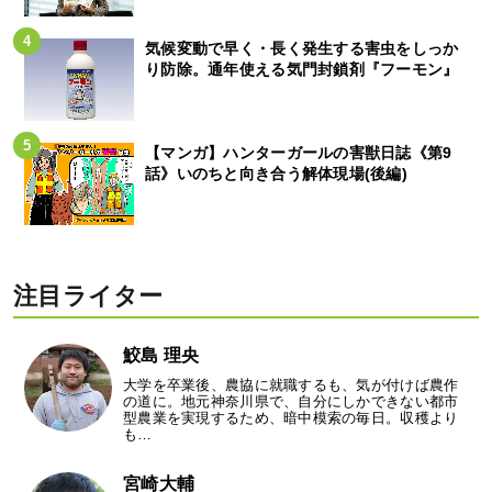
気候変動で早く・長く発生する害虫をしっか
り防除。通年使える気門封鎖剤『フーモン』
【マンガ】ハンターガールの害獣日誌《第9
話》いのちと向き合う解体現場(後編)
注目ライター
鮫島 理央
大学を卒業後、農協に就職するも、気が付けば農作
の道に。地元神奈川県で、自分にしかできない都市
型農業を実現するため、暗中模索の毎日。収穫より
も…
宮崎大輔