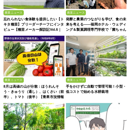
農業ニュース
農業ニュース
忘れられない食体験を提供したい【ト
発酵と農業のつながりを学び、食の未
キタ種苗】ブリーダーチーフにインタ
来を考える――福岡ホテル・ウェディ
ビュー【種苗メーカー探訪記Vol.6｜
ング＆製菓調理専門学校で「菌ちゃん
後編】
農法」研修を実施【イベントレポー
ト】
農業ニュース
農業ニュース
8月は高値の山が分散：ほうれんそ
手をかけずに自動で管理可能！小型・
う・きゅうり（通し）、はくさい（前
低コストで始める水耕栽培
半）、トマト（後半）【青果市況情報
アプリ「YAOYASAN」】