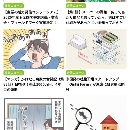
農業ニュース
農業ニュース
【農業の魅力発信コンソーシアム】
【第1話】スーパーの野菜、あって当
2026年度も全国で特別講義・交流
たり前だと思っていたら、実はすごい
会・フィールドワーク実施決定！
仕組みがあった【いま知っておきた
い、これからの”食”の話】
農業ニュース
農業ニュース
【マンガ】かけだし農家の奮闘記《第
米国発の植物工場スタートアップ
83話》目指せ！売上2000万円。4年
「Oishii Farm」が東京に研究拠点開
目の決断
設