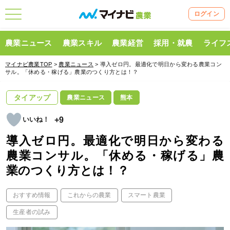
ログイン
農業ニュース
農業スキル
農業経営
採用・就農
ライフ
マイナビ農業TOP
>
農業ニュース
> 導入ゼロ円。最適化で明日から変わる農業コン
サル。「休める・稼げる」農業のつくり方とは！？
タイアップ
農業ニュース
熊本
+9
導入ゼロ円。最適化で明日から変わる
農業コンサル。「休める・稼げる」農
業のつくり方とは！？
おすすめ情報
これからの農業
スマート農業
生産者の試み