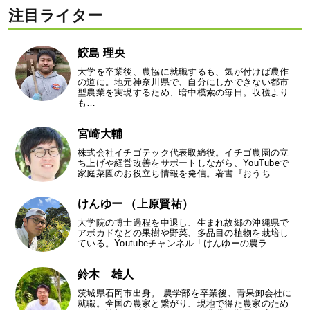
注目ライター
鮫島 理央
大学を卒業後、農協に就職するも、気が付けば農作
の道に。地元神奈川県で、自分にしかできない都市
型農業を実現するため、暗中模索の毎日。収穫より
も…
宮崎大輔
株式会社イチゴテック代表取締役。イチゴ農園の立
ち上げや経営改善をサポートしながら、YouTubeで
家庭菜園のお役立ち情報を発信。著書『おうち…
けんゆー （上原賢祐）
大学院の博士過程を中退し、生まれ故郷の沖縄県で
アボカドなどの果樹や野菜、多品目の植物を栽培し
ている。Youtubeチャンネル「けんゆーの農ラ…
鈴木 雄人
茨城県石岡市出身。 農学部を卒業後、青果卸会社に
就職。全国の農家と繋がり、現地で得た農家のため