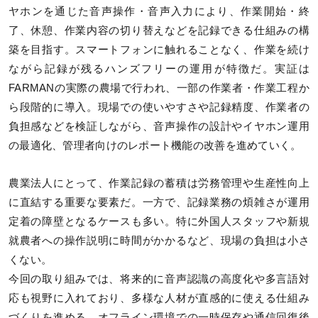
ヤホンを通じた音声操作・音声入力により、作業開始・終
了、休憩、作業内容の切り替えなどを記録できる仕組みの構
築を目指す。スマートフォンに触れることなく、作業を続け
ながら記録が残るハンズフリーの運用が特徴だ。実証は
FARMANの実際の農場で行われ、一部の作業者・作業工程か
ら段階的に導入。現場での使いやすさや記録精度、作業者の
負担感などを検証しながら、音声操作の設計やイヤホン運用
の最適化、管理者向けのレポート機能の改善を進めていく。
農業法人にとって、作業記録の蓄積は労務管理や生産性向上
に直結する重要な要素だ。一方で、記録業務の煩雑さが運用
定着の障壁となるケースも多い。特に外国人スタッフや新規
就農者への操作説明に時間がかかるなど、現場の負担は小さ
くない。
今回の取り組みでは、将来的に音声認識の高度化や多言語対
応も視野に入れており、多様な人材が直感的に使える仕組み
づくりを進める。オフライン環境での一時保存や通信回復後