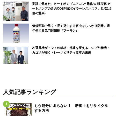
実証で見えた、ヒートポンプエアコン“電化”の現実解-ヒ
ートポンプのみのCO2削減ボイラーレスハウス、反収1.5
倍の驚異-
気候変動で早く・長く発生する害虫をしっかり防除。通
年使える気門封鎖剤『フーモン』
AI選果機がトマトの栽培・流通を変える―シブヤ精機・
カゴメが描くトレーサビリティ改革の未来
人気記事ランキング
もう処分に困らない！ 培養土をリサイクル
する方法