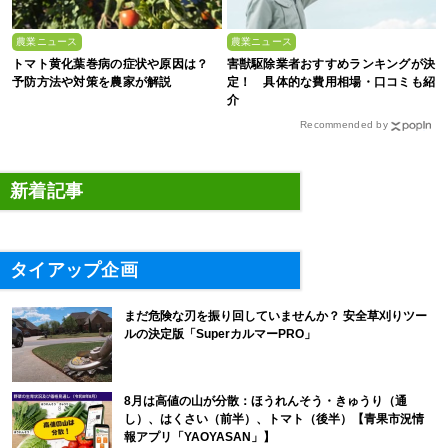
農業ニュース
農業ニュース
トマト黄化葉巻病の症状や原因は？
害獣駆除業者おすすめランキングが決
予防方法や対策を農家が解説
定！ 具体的な費用相場・口コミも紹
介
Recommended by
新着記事
タイアップ企画
まだ危険な刃を振り回していませんか？ 安全草刈りツー
ルの決定版「SuperカルマーPRO」
8月は高値の山が分散：ほうれんそう・きゅうり（通
し）、はくさい（前半）、トマト（後半）【青果市況情
報アプリ「YAOYASAN」】