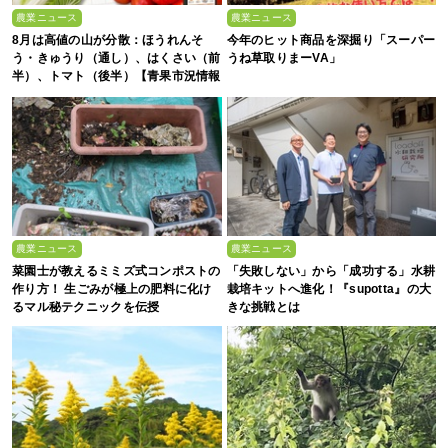
農業ニュース
農業ニュース
8月は高値の山が分散：ほうれんそ
今年のヒット商品を深掘り「スーパー
う・きゅうり（通し）、はくさい（前
うね草取りまーVA」
半）、トマト（後半）【青果市況情報
アプリ「YAOYASAN」】
農業ニュース
農業ニュース
菜園士が教えるミミズ式コンポストの
「失敗しない」から「成功する」水耕
作り方！ 生ごみが極上の肥料に化け
栽培キットへ進化！『supotta』の大
るマル秘テクニックを伝授
きな挑戦とは