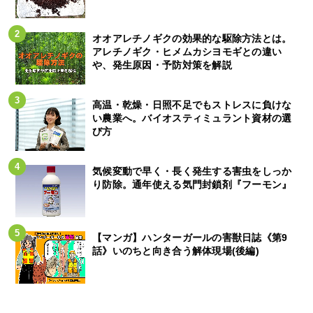
オオアレチノギクの効果的な駆除方法とは。
アレチノギク・ヒメムカシヨモギとの違い
や、発生原因・予防対策を解説
高温・乾燥・日照不足でもストレスに負けな
い農業へ。バイオスティミュラント資材の選
び方
気候変動で早く・長く発生する害虫をしっか
り防除。通年使える気門封鎖剤『フーモン』
【マンガ】ハンターガールの害獣日誌《第9
話》いのちと向き合う解体現場(後編)