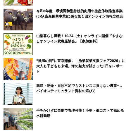
令和8年度 環境調和型持続的肉用牛生産体制推進事業
(JRA畜産振興事業)に係る第１回オンライン情報交換会
山梨暮らし満載！10/24（土）オンライン開催『やまな
しオンライン就農座談会』【参加無料】
“漁師の日”に東京開催。「漁業就業支援フェア2026」に
大人も子どもも来場。海の魅力が詰まった1日をレポー
ト
高温・乾燥・日照不足でもストレスに負けない農業へ。
バイオスティミュラント資材の選び方
手をかけずに自動で管理可能！小型・低コストで始める
水耕栽培