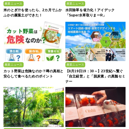
農業ニュース
農業ニュース
米のとぎ汁を使ったら、2カ月でふか
水田除草を省力化！アイデック
ふかの腐葉土ができた！
「Super水草取りまーR」
農業ニュース
農業ニュース
カット野菜は危険なのか？噂の真相と
【8月19日19：30～】23世紀へ繋ぐ
安心して食べるためのポイント
「自立経営」と「脱炭素」の真髄セミ
ナー