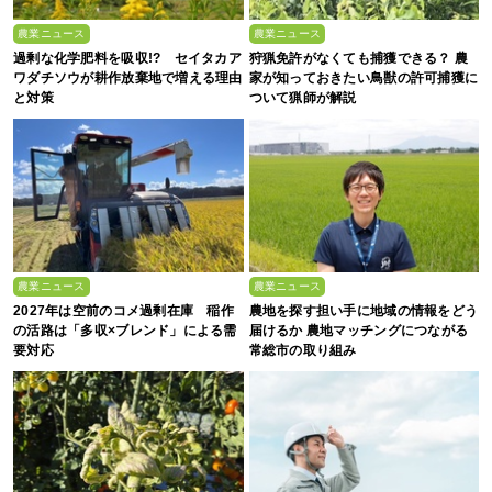
農業ニュース
農業ニュース
過剰な化学肥料を吸収!? セイタカア
狩猟免許がなくても捕獲できる？ 農
ワダチソウが耕作放棄地で増える理由
家が知っておきたい鳥獣の許可捕獲に
と対策
ついて猟師が解説
農業ニュース
農業ニュース
2027年は空前のコメ過剰在庫 稲作
農地を探す担い手に地域の情報をどう
の活路は「多収×ブレンド」による需
届けるか 農地マッチングにつながる
要対応
常総市の取り組み