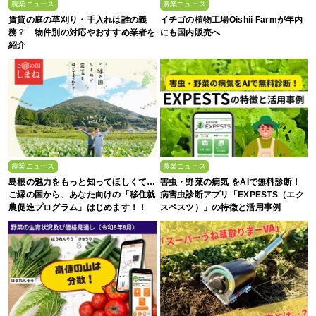
農業ニュース
農業ニュース
賃貸の庭の草刈り・手入れは誰の義
イチゴの植物工場Oishii Farmが年内
務？ 物件別の対応やおすすめ業者を
にも国内販売へ
紹介
農業ニュース
農業ニュース
島根の魅力をもっと知ってほしくて…
害虫・野菜の病気 をAIで無料診断！
ご縁の国から、あなた向けの「移住就
病害虫診断アプリ「EXPESTS（エク
農促進プログラム」はじめます！！
スペスツ）」の特徴と活用事例