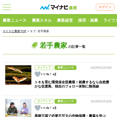
ログイン
農業ニュース
農業スキル
農業経営
採用・就農
ライフ
マイナビ農業TOP
> タグ:
若手農家
若手農家
の記事一覧
タイアップ
農業ニュース
2023年02月24日
+2
トキを育む環境保全型農業！就農するなら自然豊
かな佐渡島、独自のフォロー体制に熱視線
タイアップ
農業ニュース
2023年02月20日
+3
果樹王国で必要不可欠の作物保護・農薬を学ぶ