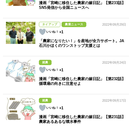
漫画「宮崎に移住した農家の嫁日記」【第233話】
SNS発信から全国ニュースへ
タイアップ
農業ニュース
2022年09月29日
+1
「農家になりたい！」を産地が全力サポート。JA
石川かほくのワンストップ支援とは
就農
2022年09月24日
+1
漫画「宮崎に移住した農家の嫁日記」【第232話】
循環扇の向きに注意せよ
就農
2022年09月17日
+1
漫画「宮崎に移住した農家の嫁日記」【第231話】
農家あるあるな噴水事件