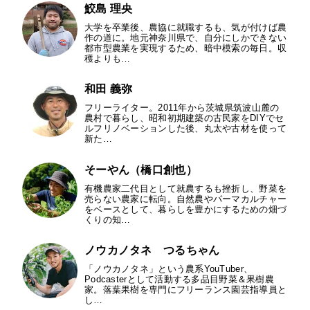
鮫島 理央
大学を卒業後、農協に就職するも、気が付けば農
作の道に。地元神奈川県で、自分にしかできない
都市型農業を実現するため、暗中模索の毎日。収
穫よりも…
和田 義弥
フリーライター。2011年から茨城県筑波山麓の
農村で暮らし、昭和初期建築の古民家をDIYでセ
ルフリノベーションした後、丸太や古材を使って
新た…
そーやん（橋口創也）
有機農家二代目として就農するも挫折し、野菜を
売らない農家に転向。自然農やパーマカルチャー
をベースとして、暮らしを豊かにするための畑づ
くりの知…
ノウカノタネ つるちゃん
「ノウカノタネ」という農系YouTuber、
Podcasterとして活動する多品目野菜＆果樹農
家。落葉果樹を専門にフリーランス園芸指導員と
し…