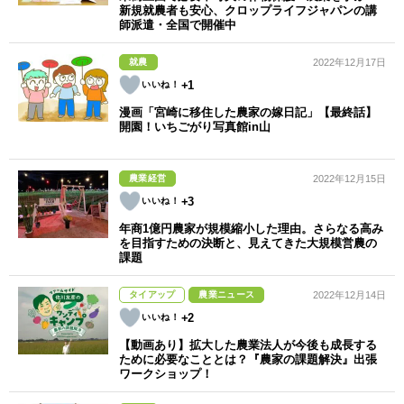
新規就農者も安心、クロップライフジャパンの講
師派遣・全国で開催中
就農
2022年12月17日
+1
漫画「宮崎に移住した農家の嫁日記」【最終話】
開園！いちごがり写真館in山
農業経営
2022年12月15日
+3
年商1億円農家が規模縮小した理由。さらなる高み
を目指すための決断と、見えてきた大規模営農の
課題
タイアップ
農業ニュース
2022年12月14日
+2
【動画あり】拡大した農業法人が今後も成長する
ために必要なこととは？『農家の課題解決』出張
ワークショップ！