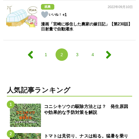
就農
2022年09月10日
+1
漫画「宮崎に移住した農家の嫁日記」【第230話】
日射量で自動灌水
1
2
3
4
人気記事ランキング
コニシキソウの駆除方法とは？ 発生原因
や効果的な予防対策を解説
トマトは見切り、ナスは粘る。猛暑を乗り