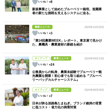
+8
新規事業として始めたブルーベリー栽培。造園業
者の新たな挑戦を支えるシステムに迫る。
農業ニュース
2024年10月26日
+3
「第14回農業WEEK」レポート。東京展で見かけ
た、農機具・農業資材の新鋭を紹介
タイアップ
農業ニュース
2024年09月13日
+24
公務員からの転身、農業未経験でブルーベリー観
光農園を開業！初心者でも取り組める『ブルーベ
リーバッグカルチャーシステム』
タイアップ
農業ニュース
2024年08月09日
+7
日本が誇る淡路島たまねぎ。ブランド維持の背景
に低コスト・省力化の病害対策