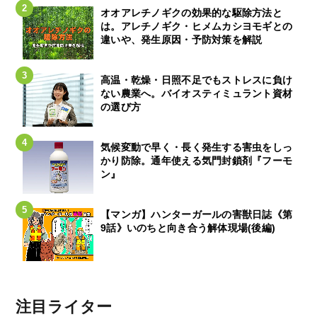
オオアレチノギクの効果的な駆除方法と
は。アレチノギク・ヒメムカシヨモギとの
違いや、発生原因・予防対策を解説
高温・乾燥・日照不足でもストレスに負け
ない農業へ。バイオスティミュラント資材
の選び方
気候変動で早く・長く発生する害虫をしっ
かり防除。通年使える気門封鎖剤『フーモ
ン』
【マンガ】ハンターガールの害獣日誌《第
9話》いのちと向き合う解体現場(後編)
注目ライター