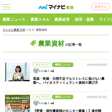
ログイン
農業ニュース
農業スキル
農業経営
採用・就農
ライフ
マイナビ農業TOP
> タグ:
農業資材
農業資材
の記事一覧
タイアップ
農業ニュース
2026年08月03日
+4
高温・乾燥・日照不足でもストレスに負けない農
業へ。バイオスティミュラント資材の選び方
タイアップ
農業ニュース
2026年07月13日
+4
【野菜・畑作農家様のモニター募集！】連作障