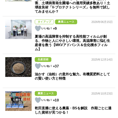
害、土壌病害発生圃場への適用実績多数あり！土
壌改良材「V-プロテクトシリーズ」を無料で試し
てみませんか？
タイアップ
農業ニュース
2026年06月15日
+9
夏場の高温障害を抑制する高性能フィルムが創
る、作物と人にやさしい環境。高温障害に悩む生
産者を救う【MKVアドバンス＆住化積水フィル
ム】
生産技術
2025年12月14日
+37
油かす（油粕）の意外な魅力。有機質肥料として
の賢い使い方と特徴
農業ニュース
2025年10月23日
+10
乾田直播に使える農薬・BSを解説 作期ごとに適
した資材が見つかる！