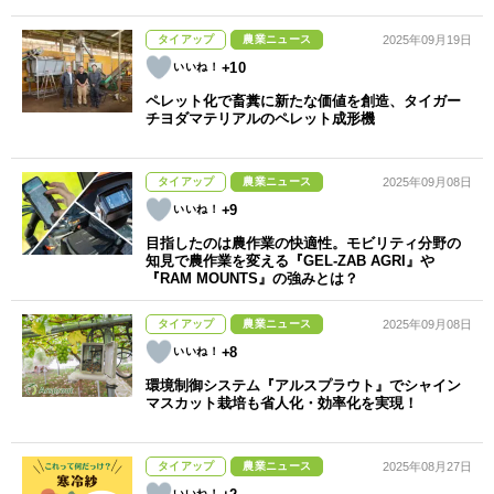
タイアップ
農業ニュース
2025年09月19日
+10
ペレット化で畜糞に新たな価値を創造、タイガー
チヨダマテリアルのペレット成形機
タイアップ
農業ニュース
2025年09月08日
+9
目指したのは農作業の快適性。モビリティ分野の
知見で農作業を変える『GEL-ZAB AGRI』や
『RAM MOUNTS』の強みとは？
タイアップ
農業ニュース
2025年09月08日
+8
環境制御システム『アルスプラウト』でシャイン
マスカット栽培も省人化・効率化を実現！
タイアップ
農業ニュース
2025年08月27日