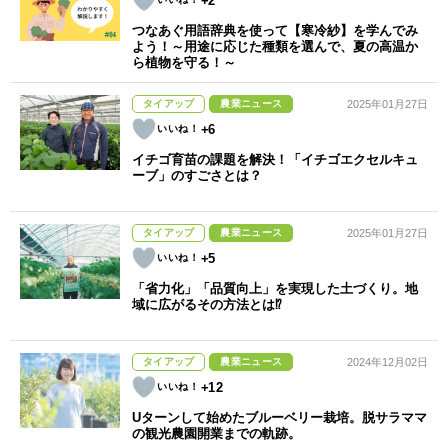
+2
つなあぐ用語辞典を使って【寒冷紗】を学んでみ
よう！～用途に応じた種類を選んで、夏の高温か
ら植物を守る！～
タイアップ
農業ニュース
2025年01月27日
+6
イチゴ育苗の課題を解決！「イチゴエクセルキュ
ーブ」のすごさとは？
タイアップ
農業ニュース
2025年01月27日
+5
「省力化」「品質向上」を実現した土づくり。地
域に広がるその方法とは⁉︎
タイアップ
農業ニュース
2024年12月02日
+12
Uターンして始めたブルーベリー栽培。脱サラママ
の観光農園開業までの軌跡。