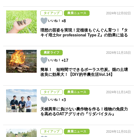
タイアップ
農業ニュース
2024年12月02日
+8
理想の苗姿を実現！定植後もぐんぐん育つ！『タ
キイ培土for professional Type Z』の効果に迫る
農家ライフ
2024年11月15日
+17
簡単！ 短時間でできるポーラス竹炭。畑の土壌
改良に効果大！【DIY的半農生活Vol.14】
タイアップ
農業ニュース
2024年11月14日
+3
天候異常に負けない農作物を作る！植物の免疫力
を高めるOATアグリオの『リダバイタル』
タイアップ
農業ニュース
2024年11月01日