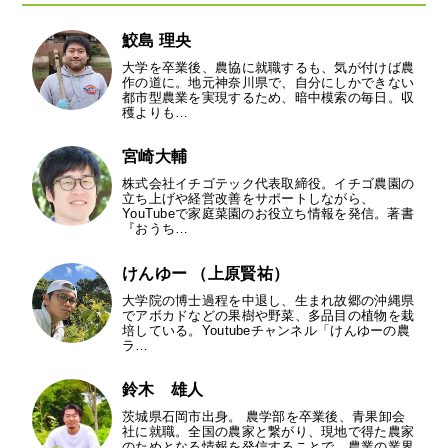
鮫島 理央
大学を卒業後、農協に就職するも、気が付けば農
作の道に。地元神奈川県で、自分にしかできない
都市型農業を実現するため、暗中模索の毎日。収
穫よりも…
宮崎大輔
株式会社イチゴテック代表取締役。イチゴ農園の
立ち上げや経営改善をサポートしながら、
YouTubeで家庭菜園のお役立ち情報を発信。著書
『おうち…
けんゆー （上原賢祐）
大学院の博士過程を中退し、生まれ故郷の沖縄県
でアボカドなどの果樹や野菜、多品目の植物を栽
培している。Youtubeチャンネル「けんゆーの農
ラ…
鈴木 雄人
茨城県石岡市出身。 農学部を卒業後、青果卸会
社に就職。全国の農家と繋がり、現地で得た農家
のためとなる情報を発信することで、農業の業界