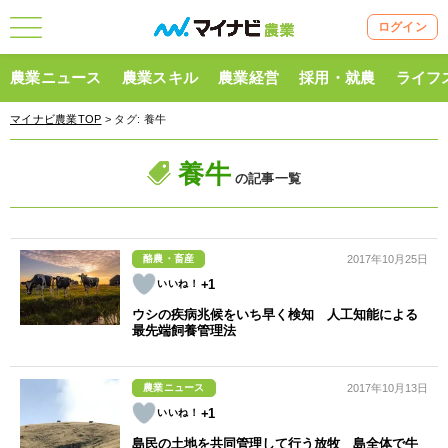
ログイン
農業ニュース
農業スキル
農業経営
採用・就農
ライフ
マイナビ農業TOP
> タグ:
養牛
養牛
の記事一覧
酪農・畜産
2017年10月25日
+1
ウシの疾病兆候をいち早く検知 人工知能による
最先端飼養管理法
農業ニュース
2017年10月13日
+1
島民の土地を共同管理して行う放牧 島全体で牛