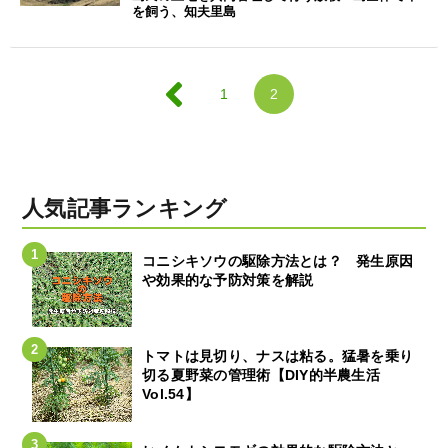
を飼う、知夫里島
1
2
人気記事ランキング
コニシキソウの駆除方法とは？ 発生原因
や効果的な予防対策を解説
トマトは見切り、ナスは粘る。猛暑を乗り
切る夏野菜の管理術【DIY的半農生活
Vol.54】