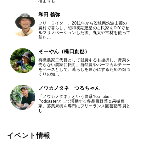
穫よりも…
和田 義弥
フリーライター。2011年から茨城県筑波山麓の
農村で暮らし、昭和初期建築の古民家をDIYでセ
ルフリノベーションした後、丸太や古材を使って
新た…
そーやん（橋口創也）
有機農家二代目として就農するも挫折し、野菜を
売らない農家に転向。自然農やパーマカルチャー
をベースとして、暮らしを豊かにするための畑づ
くりの知…
ノウカノタネ つるちゃん
「ノウカノタネ」という農系YouTuber、
Podcasterとして活動する多品目野菜＆果樹農
家。落葉果樹を専門にフリーランス園芸指導員と
し…
イベント情報