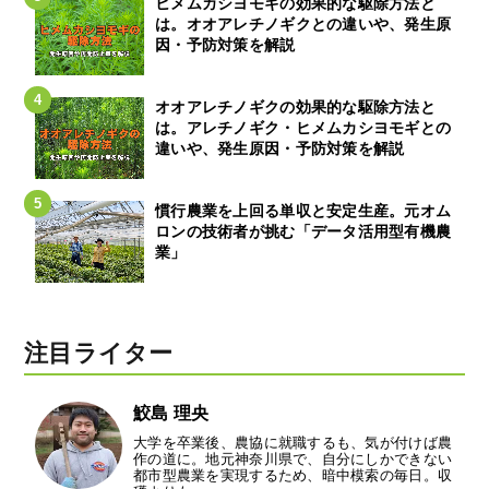
ヒメムカシヨモギの効果的な駆除方法と
は。オオアレチノギクとの違いや、発生原
因・予防対策を解説
オオアレチノギクの効果的な駆除方法と
は。アレチノギク・ヒメムカシヨモギとの
違いや、発生原因・予防対策を解説
慣行農業を上回る単収と安定生産。元オム
ロンの技術者が挑む「データ活用型有機農
業」
注目ライター
鮫島 理央
大学を卒業後、農協に就職するも、気が付けば農
作の道に。地元神奈川県で、自分にしかできない
都市型農業を実現するため、暗中模索の毎日。収