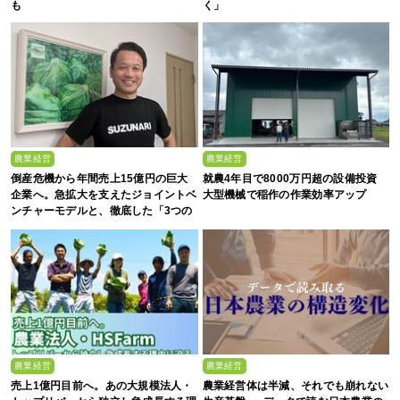
も
く」
農業経営
農業経営
倒産危機から年間売上15億円の巨大
就農4年目で8000万円超の設備投資
企業へ。急拡大を支えたジョイントベ
大型機械で稲作の作業効率アップ
ンチャーモデルと、徹底した「3つの
ルール」
農業経営
農業経営
売上1億円目前へ。あの大規模法人・
農業経営体は半減、それでも崩れない