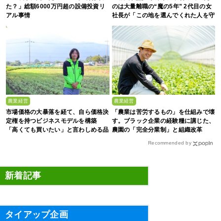
た？」総額6000万円超の設備投資リ
のは大量離職の“魔の5年” 2代目の女
アル事情
社長が「この地を選んでくれた人を守
る」と誓った日
農業経営
農業経営
市場価格の大暴落を経て、自ら価格決
「農業は苦労するもの」を仕組みで壊
定権を持つビジネスモデルを構築
す。ブラック企業の経験糧に講じた、
「高くても買いたい」と言わしめる品
農園の「完全分業制」と組織改革
質を生み出すのは
Recommended by
新着記事
タイアップ企画