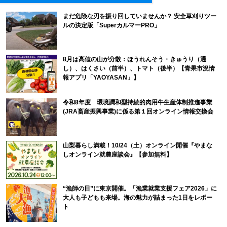
まだ危険な刃を振り回していませんか？ 安全草刈りツー
ルの決定版「SuperカルマーPRO」
8月は高値の山が分散：ほうれんそう・きゅうり（通
し）、はくさい（前半）、トマト（後半）【青果市況情
報アプリ「YAOYASAN」】
令和8年度 環境調和型持続的肉用牛生産体制推進事業
(JRA畜産振興事業)に係る第１回オンライン情報交換会
山梨暮らし満載！10/24（土）オンライン開催『やまな
しオンライン就農座談会』【参加無料】
“漁師の日”に東京開催。「漁業就業支援フェア2026」に
大人も子どもも来場。海の魅力が詰まった1日をレポー
ト