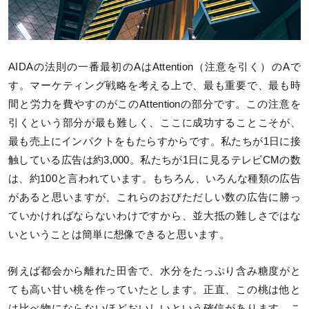
AIDAの法則の一番最初のAはAttention（注意を引く）のAで
す。マーケティング戦略を考える上で、最も重要で、最も時
間と労力を費やすのがこのAttentionの部分です。この注意を
引くという部分が最も難しく、ここに成功することこそが、
最も売上にインパクトをもたらすからです。私たちが1日に接
触している広告は約3,000。私たちが1日に見るテレビCMの数
は、約100と言われています。もちろん、いろんな種類の広告
があると思いますが、これらのおびただしい数の広告に勝っ
ていかければならないわけですから、並大抵の難しさではな
いということは簡単に想像できると思います。
例えば都会から離れた田舎で、水分をたっぷり含み糖度がと
ても高い甘い桃を作っていたとします。正直、この桃は他と
は比べ物にならないほどおいしいという確信があります。こ