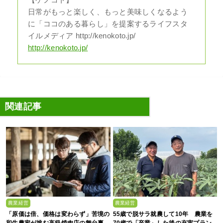
日常がもっと楽しく、もっと美味しくなるよう
に「ココのある暮らし」を提案するライフスタ
イルメディア http://kenokoto.jp/
http://kenokoto.jp/
関連記事
農業経営
農業経営
「原価は倍、価格は変わらず」苦境の
55歳で脱サラ就農して10年 農業を
和牛農家が挑む高級焼肉店の舞台裏
70歳で「卒業」した後の充実プラン