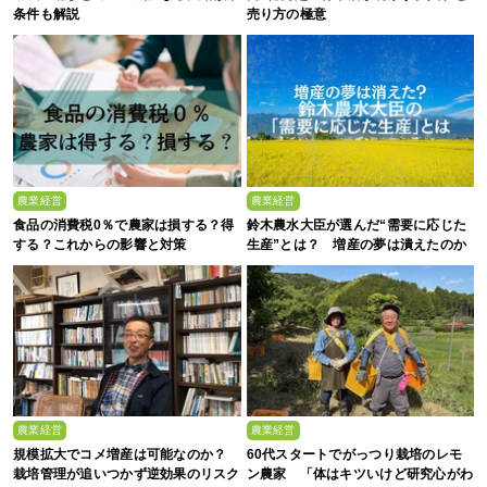
条件も解説
売り方の極意
農業経営
農業経営
食品の消費税0％で農家は損する？得
鈴木農水大臣が選んだ“需要に応じた
する？これからの影響と対策
生産”とは？ 増産の夢は潰えたのか
農業経営
農業経営
規模拡大でコメ増産は可能なのか？
60代スタートでがっつり栽培のレモ
栽培管理が追いつかず逆効果のリスク
ン農家 「体はキツいけど研究心がわ