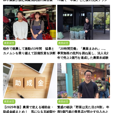
農業経営
農業経営
稲作で就農して激動の3年間 猛暑と
「20時間労働」「農薬まみれ」…。
カメムシを乗り越えて設備投資を決断
事実無根の批判を跳ね返し、法人化2
年で売上1億円を達成した農業未経験
の若者たち
農業経営
農業経営
【2025年版】農業で使える補助金・
繁盛の秘訣「野菜は見た目が8割」 年
助成金総まとめ！ 気になる支給額や
商5億円超の青果店が明かす仕入れと