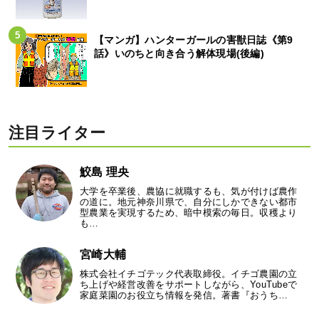
【マンガ】ハンターガールの害獣日誌《第9
話》いのちと向き合う解体現場(後編)
注目ライター
鮫島 理央
大学を卒業後、農協に就職するも、気が付けば農作
の道に。地元神奈川県で、自分にしかできない都市
型農業を実現するため、暗中模索の毎日。収穫より
も…
宮崎大輔
株式会社イチゴテック代表取締役。イチゴ農園の立
ち上げや経営改善をサポートしながら、YouTubeで
家庭菜園のお役立ち情報を発信。著書『おうち…