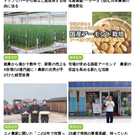
トップリバーから独立し急成長する理
生産基盤──データで読む日本農業の
由に迫る
構造変化
農業経営
農業経営
就農から僅か十数年で、家業の売上を
市場が求める国産アーモンド 農家の
4倍増の2億円超に！農家の次男が手
収益を高める新たな活路
がけた経営改善
農業経営
農業経営
コメ農家に聞いた「この2年で何買っ
29歳で突然の事業承継、待っていた