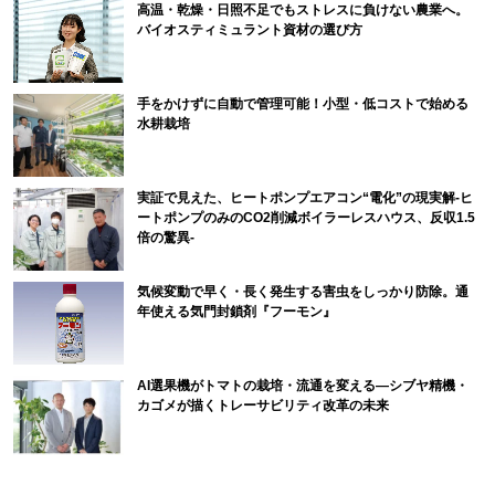
高温・乾燥・日照不足でもストレスに負けない農業へ。
バイオスティミュラント資材の選び方
手をかけずに自動で管理可能！小型・低コストで始める
水耕栽培
実証で見えた、ヒートポンプエアコン“電化”の現実解-ヒ
ートポンプのみのCO2削減ボイラーレスハウス、反収1.5
倍の驚異-
気候変動で早く・長く発生する害虫をしっかり防除。通
年使える気門封鎖剤『フーモン』
AI選果機がトマトの栽培・流通を変える―シブヤ精機・
カゴメが描くトレーサビリティ改革の未来