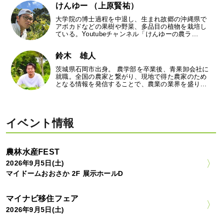
けんゆー （上原賢祐）
大学院の博士過程を中退し、生まれ故郷の沖縄県で
アボカドなどの果樹や野菜、多品目の植物を栽培し
ている。Youtubeチャンネル「けんゆーの農ラ…
鈴木 雄人
茨城県石岡市出身。 農学部を卒業後、青果卸会社に
就職。全国の農家と繋がり、現地で得た農家のため
となる情報を発信することで、農業の業界を盛り…
イベント情報
農林水産FEST
2026年9月5日(土)
マイドームおおさか 2F 展示ホールD
マイナビ移住フェア
2026年9月5日(土)