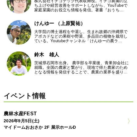
株式会社イチゴテック代表取締役。イチゴ農園の立
ち上げや経営改善をサポートしながら、YouTubeで
家庭菜園のお役立ち情報を発信。著書『おうち…
けんゆー （上原賢祐）
大学院の博士過程を中退し、生まれ故郷の沖縄県で
アボカドなどの果樹や野菜、多品目の植物を栽培し
ている。Youtubeチャンネル「けんゆーの農ラ…
鈴木 雄人
茨城県石岡市出身。 農学部を卒業後、青果卸会社に
就職。全国の農家と繋がり、現地で得た農家のため
となる情報を発信することで、農業の業界を盛り…
イベント情報
農林水産FEST
2026年9月5日(土)
マイドームおおさか 2F 展示ホールD