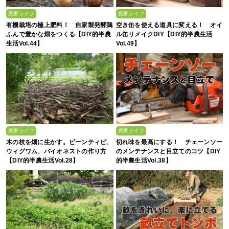
農家ライフ
農家ライフ
有機栽培の極上肥料！ 自家製発酵鶏
空き缶を使える道具に変える！ オイ
ふんで豊かな畑をつくる【DIY的半農
ル缶リメイクDIY【DIY的半農生活
生活Vol.44】
Vol.49】
農家ライフ
農家ライフ
木の枝を畑に生かす。ビーンティピ、
切れ味を最高にする！ チェーンソー
ウィグワム、バイオネストの作り方
のメンテナンスと目立てのコツ【DIY
【DIY的半農生活Vol.28】
的半農生活Vol.38】