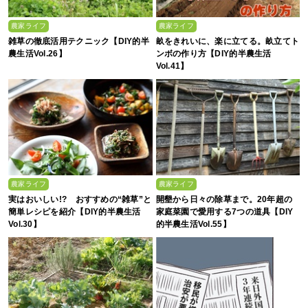
農家ライフ
農家ライフ
雑草の徹底活用テクニック【DIY的半
畝をきれいに、楽に立てる。畝立てト
農生活Vol.26】
ンボの作り方【DIY的半農生活
Vol.41】
農家ライフ
農家ライフ
実はおいしい!? おすすめの“雑草”と
開墾から日々の除草まで。20年超の
簡単レシピを紹介【DIY的半農生活
家庭菜園で愛用する7つの道具【DIY
Vol.30】
的半農生活Vol.55】