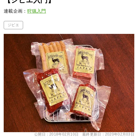
【ジビエ入門】
連載企画：
狩猟入門
ジビエ
公開日：
2018年02月10日
最終更新日：
2020年02月03日