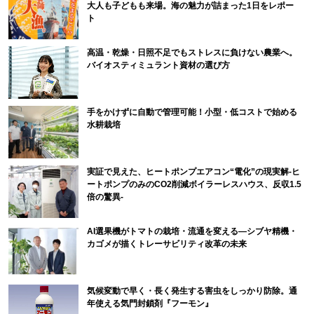
大人も子どもも来場。海の魅力が詰まった1日をレポー
ト
高温・乾燥・日照不足でもストレスに負けない農業へ。
バイオスティミュラント資材の選び方
手をかけずに自動で管理可能！小型・低コストで始める
水耕栽培
実証で見えた、ヒートポンプエアコン“電化”の現実解-ヒ
ートポンプのみのCO2削減ボイラーレスハウス、反収1.5
倍の驚異-
AI選果機がトマトの栽培・流通を変える―シブヤ精機・
カゴメが描くトレーサビリティ改革の未来
気候変動で早く・長く発生する害虫をしっかり防除。通
年使える気門封鎖剤『フーモン』