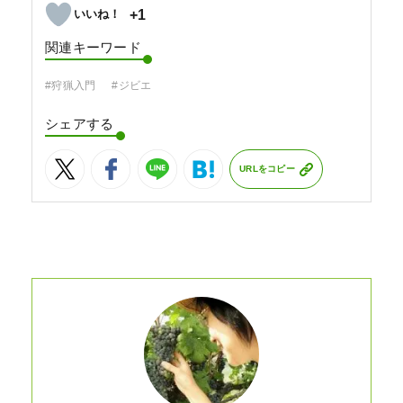
+1
関連キーワード
#狩猟入門
#ジビエ
シェアする
URLをコピー