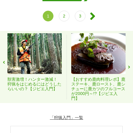
1
2
3
獣害激増！ハンター激減！
【おすすめ鹿肉料理レポ】鹿
狩猟をはじめるにはどうした
ステーキ、鹿ロースト、鹿シ
らいいの？【ジビエ入門】
チューに鹿カツのフルコース
が2000円～!?【ジビエ入
門】
「狩猟入門」