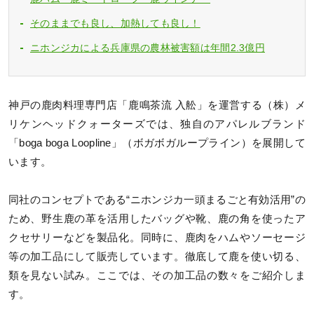
そのままでも良し、加熱しても良し！
ニホンジカによる兵庫県の農林被害額は年間2.3億円
神戸の鹿肉料理専門店「鹿鳴茶流 入舩」を運営する（株）メ
リケンヘッドクォーターズでは、独自のアパレルブランド
「boga boga Loopline」（ボガボガループライン）を展開して
います。
同社のコンセプトである“ニホンジカ一頭まるごと有効活用”の
ため、野生鹿の革を活用したバッグや靴、鹿の角を使ったア
クセサリーなどを製品化。同時に、鹿肉をハムやソーセージ
等の加工品にして販売しています。徹底して鹿を使い切る、
類を見ない試み。ここでは、その加工品の数々をご紹介しま
す。