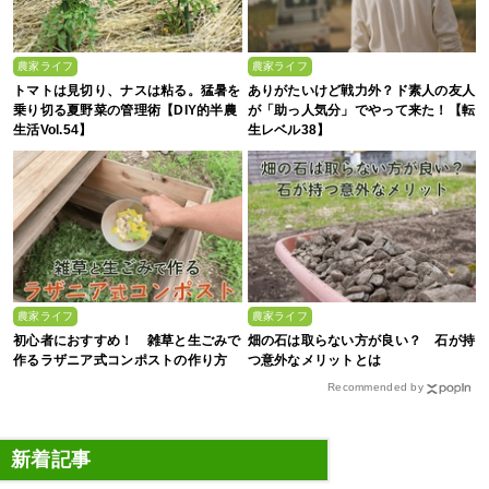
農家ライフ
農家ライフ
トマトは見切り、ナスは粘る。猛暑を
ありがたいけど戦力外？ド素人の友人
乗り切る夏野菜の管理術【DIY的半農
が「助っ人気分」でやって来た！【転
生活Vol.54】
生レベル38】
農家ライフ
農家ライフ
初心者におすすめ！ 雑草と生ごみで
畑の石は取らない方が良い？ 石が持
作るラザニア式コンポストの作り方
つ意外なメリットとは
Recommended by
新着記事