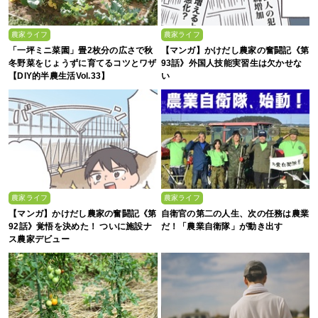
農家ライフ
農家ライフ
「一坪ミニ菜園」畳2枚分の広さで秋
【マンガ】かけだし農家の奮闘記《第
冬野菜をじょうずに育てるコツとワザ
93話》外国人技能実習生は欠かせな
【DIY的半農生活Vol.33】
い
農家ライフ
農家ライフ
【マンガ】かけだし農家の奮闘記《第
自衛官の第二の人生、次の任務は農業
92話》覚悟を決めた！ ついに施設ナ
だ！「農業自衛隊」が動き出す
ス農家デビュー