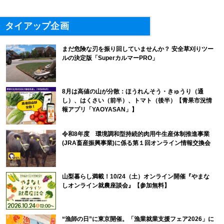
タイアップ企画
まだ危険な刃を振り回していませんか？ 安全草刈りツー
ルの決定版「SuperカルマーPRO」
8月は高値の山が分散：ほうれんそう・きゅうり（通
し）、はくさい（前半）、トマト（後半）【青果市況情
報アプリ「YAOYASAN」】
令和8年度 環境調和型持続的肉用牛生産体制推進事業
(JRA畜産振興事業)に係る第１回オンライン情報交換会
山梨暮らし満載！10/24（土）オンライン開催『やまな
しオンライン就農座談会』【参加無料】
“漁師の日”に東京開催。「漁業就業支援フェア2026」に