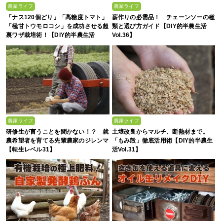
農家ライフ
農家ライフ
「ナス120個どり」「高糖度トマト」
薪作りの必需品！ チェーンソーの種
「極甘トウモロコシ」を成功させる超
類と選び方ガイド【DIY的半農生活
裏ワザ栽培術！【DIY的半農生活
Vol.36】
Vol.49】
農家ライフ
農家ライフ
研修生が言うことを聞かない！？ 就
土壌改良からマルチ、断熱材まで。
農希望者を育てる先輩農家のジレンマ
「もみ殻」徹底活用術【DIY的半農生
【転生レベル31】
活Vol.31】