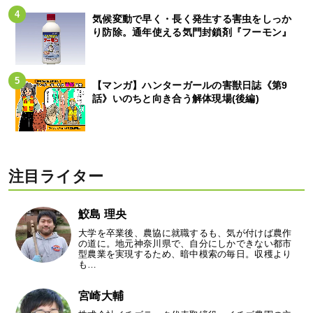
気候変動で早く・長く発生する害虫をしっか
り防除。通年使える気門封鎖剤『フーモン』
【マンガ】ハンターガールの害獣日誌《第9
話》いのちと向き合う解体現場(後編)
注目ライター
鮫島 理央
大学を卒業後、農協に就職するも、気が付けば農作
の道に。地元神奈川県で、自分にしかできない都市
型農業を実現するため、暗中模索の毎日。収穫より
も…
宮崎大輔